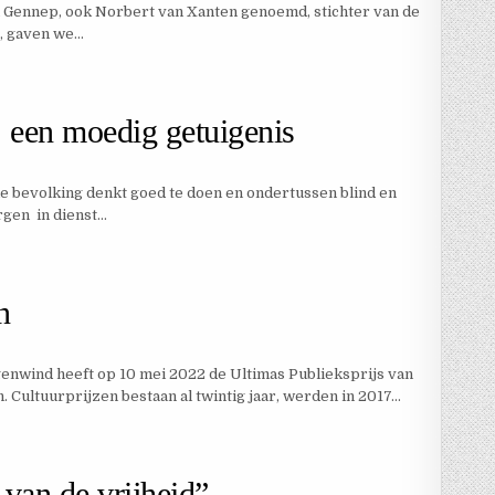
n Gennep, ook Norbert van Xanten genoemd, stichter van de
é, gaven we…
 een moedig getuigenis
 bevolking denkt goed te doen en ondertussen blind en
rgen in dienst…
n
nwind heeft op 10 mei 2022 de Ultimas Publieksprijs van
 Cultuurprijzen bestaan al twintig jaar, werden in 2017…
 van de vrijheid”