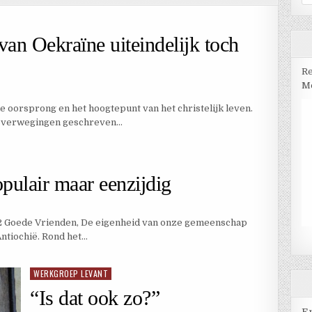
na
van Oekraïne uiteindelijk toch
Re
Me
de oorsprong en het hoogtepunt van het christelijk leven.
 overwegingen geschreven…
pulair maar eenzijdig
22 Goede Vrienden, De eigenheid van onze gemeenschap
ntiochië. Rond het…
WERKGROEP LEVANT
Geplaatst
in
“Is dat ook zo?”