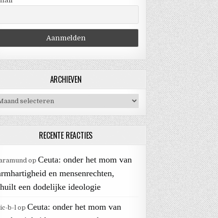
mail
ARCHIEVEN
chieven
RECENTE REACTIES
Ceuta: onder het mom van
aramund
op
armhartigheid en mensenrechten,
huilt een dodelijke ideologie
Ceuta: onder het mom van
ic-b-l
op