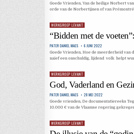
Goede Vrienden, Van de heilige Norbert va
orde van de Norbertijnen of van Prémontr
WERKGROEP LEVANT
Geplaatst
in
“Bidden met de voeten”:
PATER DANIEL MAES
6 JUNI 2022
Goede Vrienden, Hoe de meerderheid van de
naïef een onschuldig, lijdend volk helpt wu
WERKGROEP LEVANT
Geplaatst
in
God, Vaderland en Gezi
PATER DANIEL MAES
28 MEI 2022
Goede vrienden, De documentatiereeks Tege
10.000 € van de Vlaamse regering gekregen.
WERKGROEP LEVANT
Geplaatst
in
De illusie van de “godin