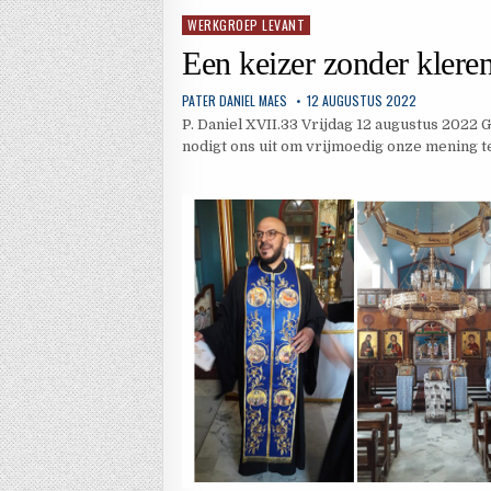
WERKGROEP LEVANT
Geplaatst
in
Een keizer zonder klere
PATER DANIEL MAES
12 AUGUSTUS 2022
P. Daniel XVII.33 Vrijdag 12 augustus 2022
nodigt ons uit om vrijmoedig onze mening t