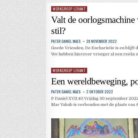
WERKGROEP LEVANT
Geplaatst
in
Valt de oorlogsmachine 
stil?
PATER DANIEL MAES
28 NOVEMBER 2022
Goede Vrienden, De Eucharistie is en blijft 
We hebben hierover vroeger al een reeks
WERKGROEP LEVANT
Geplaatst
in
Een wereldbeweging, po
PATER DANIEL MAES
2 OKTOBER 2022
P Daniel XVII.40 Vrijdag 30 september 20
Mar Yakub is verbonden met de plaats van A