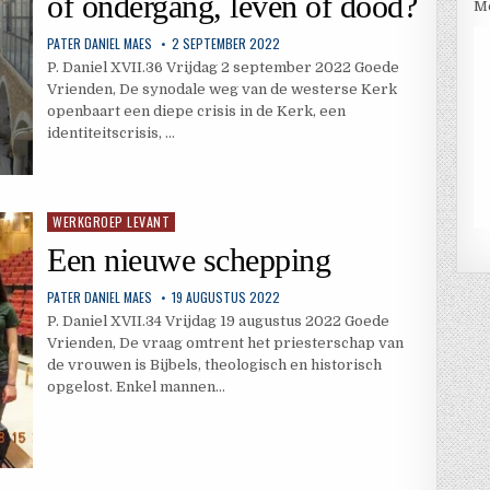
of ondergang, leven of dood?
Me
PATER DANIEL MAES
2 SEPTEMBER 2022
P. Daniel XVII.36 Vrijdag 2 september 2022 Goede
Vrienden, De synodale weg van de westerse Kerk
openbaart een diepe crisis in de Kerk, een
identiteitscrisis, …
WERKGROEP LEVANT
Geplaatst
in
Een nieuwe schepping
PATER DANIEL MAES
19 AUGUSTUS 2022
P. Daniel XVII.34 Vrijdag 19 augustus 2022 Goede
Vrienden, De vraag omtrent het priesterschap van
de vrouwen is Bijbels, theologisch en historisch
opgelost. Enkel mannen…