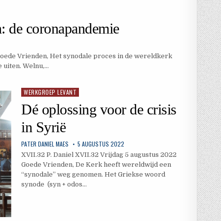
n: de coronapandemie
 Goede Vrienden, Het synodale proces in de wereldkerk
e uiten. Welnu,…
WERKGROEP LEVANT
Geplaatst
in
Dé oplossing voor de crisis
in Syrië
PATER DANIEL MAES
5 AUGUSTUS 2022
XVII.32 P. Daniel XVII.32 Vrijdag 5 augustus 2022
Goede Vrienden, De Kerk heeft wereldwijd een
“synodale” weg genomen. Het Griekse woord
synode (syn + odos…