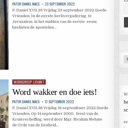
E
PATER DANIEL MAES
23 SEPTEMBER 2022
P. Daniel XVII.39 Vrijdag 23 september 2022 Goede
Vrienden, In de eerste kerkvergadering te
Jeruzalem, in het midden van de eerste eeuw,
beslisten de apostelen…
Ar
WERKGROEP LEVANT
Geplaatst
in
Word wakker en doe iets!
W
b
PATER DANIEL MAES
17 SEPTEMBER 2022
P. Daniel XVII.38 Vrijdag 16 septembner 2022 Goede
sc
Vrienden, Op 14 september 2000, feest van de
Kruisverheffing, werd door Mgr. Ibrahim Nehme
er
de Orde van de Eenheid…