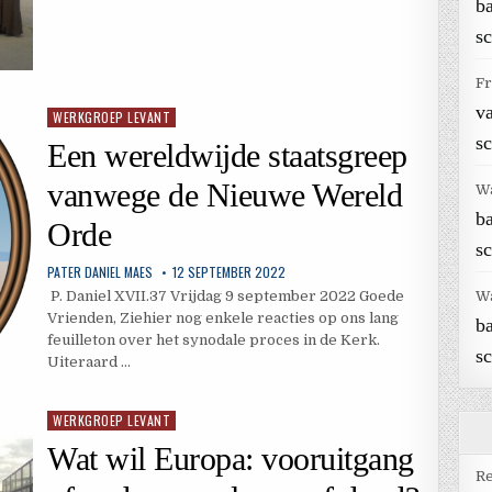
b
sc
Fr
v
WERKGROEP LEVANT
Geplaatst
in
sc
Een wereldwijde staatsgreep
vanwege de Nieuwe Wereld
W
b
Orde
sc
PATER DANIEL MAES
12 SEPTEMBER 2022
P. Daniel XVII.37 Vrijdag 9 september 2022 Goede
W
Vrienden, Ziehier nog enkele reacties op ons lang
b
feuilleton over het synodale proces in de Kerk.
sc
Uiteraard …
WERKGROEP LEVANT
Geplaatst
in
Wat wil Europa: vooruitgang
Re