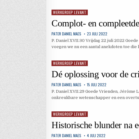
WERKGROEP LEVANT
Geplaatst
in
Complot- en compleetde
PATER DANIEL MAES
23 JULI 2022
P. Daniel XVII.30 Vrijdag 22 juli 2022 Goe
voegen we nu een aantal anekdoten toe die
WERKGROEP LEVANT
Geplaatst
in
Dé oplossing voor de cri
PATER DANIEL MAES
15 JULI 2022
P. Daniel XVII.29 Goede Vrienden, Jérôme L
onkreukbare wetenschapper en een overtui
WERKGROEP LEVANT
Geplaatst
in
Historische blunder na 
PATER DANIEL MAES
4 JULI 2022