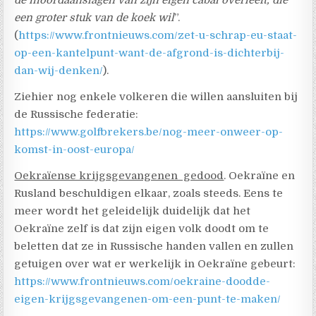
de moordaanslagen van zijn eigen cabal overleeft, die
een groter stuk van de koek wil
”.
(
https://www.frontnieuws.com/zet-u-schrap-eu-staat-
op-een-kantelpunt-want-de-afgrond-is-dichterbij-
dan-wij-denken/
).
Ziehier nog enkele volkeren die willen aansluiten bij
de Russische federatie:
https://www.golfbrekers.be/nog-meer-onweer-op-
komst-in-oost-europa/
Oekraïense krijgsgevangenen gedood
. Oekraïne en
Rusland beschuldigen elkaar, zoals steeds. Eens te
meer wordt het geleidelijk duidelijk dat het
Oekraïne zelf is dat zijn eigen volk doodt om te
beletten dat ze in Russische handen vallen en zullen
getuigen over wat er werkelijk in Oekraïne gebeurt:
https://www.frontnieuws.com/oekraine-doodde-
eigen-krijgsgevangenen-om-een-punt-te-maken/