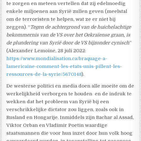
te zorgen en meteen vertellen dat zij edelmoedig
enkele miljoenen aan Syrië zullen geven (meelstal
om de terroristen te helpen, wat ze er niet bij
zeggen). “
Tegen de achtergrond van de huichelachtige
bekommernis van de VS over het Oekraïense graan, is
de plundering van Syrië door de VS bijzonder cynisch
”
(Alexander Lemoine, 28 juli 2022:
https://www.mondialisation.ca/braquage-a-
lamericaine-comment-les-etats-unis-pillent-les-
ressources-de-la-syrie/5670148
).
De westerse politici en media doen alle moeite om de
werkelijkheid verborgen te houden en de indruk te
wekken dat het probleem van Syrië bij een
verschrikkelijke dictator zou liggen, zoals ook in
Rusland en Hongarije. Inmiddels zijn Bachar al Assad,
Viktor Orban en Vladimir Poetin waardige
staatsmannen die voor hun inzet door hun volk hoog