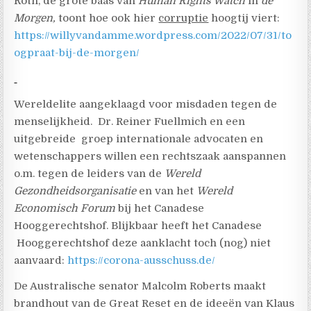
Roth, de grote baas van
Human Rights Watch
in
de
Morgen,
toont hoe ook hier
corruptie
hoogtij viert:
https://willyvandamme.wordpress.com/2022/07/31/to
ogpraat-bij-de-morgen/
Wereldelite aangeklaagd voor misdaden tegen de
menselijkheid. Dr. Reiner Fuellmich en een
uitgebreide groep internationale advocaten en
wetenschappers willen een rechtszaak aanspannen
o.m. tegen de leiders van de
Wereld
Gezondheidsorganisatie
en van het
Wereld
Economisch Forum
bij het Canadese
Hooggerechtshof. Blijkbaar heeft het Canadese
Hooggerechtshof deze aanklacht toch (nog) niet
aanvaard:
https://corona-ausschuss.de/
De Australische senator Malcolm Roberts maakt
brandhout van de Great Reset en de ideeën van Klaus