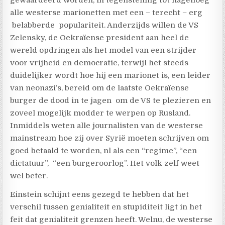
gewaardeerd worden, in tegenstelling tot nagenoeg
alle westerse marionetten met een – terecht – erg
belabberde populariteit. Anderzijds willen de VS
Zelensky, de Oekraïense president aan heel de
wereld opdringen als het model van een strijder
voor vrijheid en democratie, terwijl het steeds
duidelijker wordt hoe hij een marionet is, een leider
van neonazi’s, bereid om de laatste Oekraïense
burger de dood in te jagen om de VS te plezieren en
zoveel mogelijk modder te werpen op Rusland.
Inmiddels weten alle journalisten van de westerse
mainstream hoe zij over Syrië moeten schrijven om
goed betaald te worden, nl als een “regime”, “een
dictatuur”, “een burgeroorlog”. Het volk zelf weet
wel beter.
Einstein schijnt eens gezegd te hebben dat het
verschil tussen genialiteit en stupiditeit ligt in het
feit dat genialiteit grenzen heeft. Welnu, de westerse