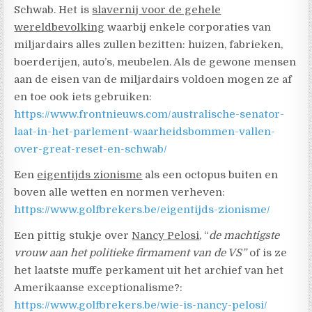
Schwab. Het is
slavernij voor de gehele
wereldbevolking
waarbij enkele corporaties van
miljardairs alles zullen bezitten: huizen, fabrieken,
boerderijen, auto’s, meubelen. Als de gewone mensen
aan de eisen van de miljardairs voldoen mogen ze af
en toe ook iets gebruiken:
https://www.frontnieuws.com/australische-senator-
laat-in-het-parlement-waarheidsbommen-vallen-
over-great-reset-en-schwab/
Een
eigentijds zionisme
als een octopus buiten en
boven alle wetten en normen verheven:
https://www.golfbrekers.be/eigentijds-zionisme/
Een pittig stukje over
Nancy Pelosi
, “
de machtigste
vrouw aan het politieke firmament van de VS”
of is ze
het laatste muffe perkament uit het archief van het
Amerikaanse exceptionalisme?:
https://www.golfbrekers.be/wie-is-nancy-pelosi/