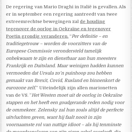
De regering van Mario Draghi in Italië is gevallen. Als
er in september een regering aantreedt van twee
extreemrechtse bewegingen zal
de houding
tegenover de oorlog in Oekraïne en tegenover
Poetin grondig veranderen.
“
Per definitie – en
traditiegetrouw – worden de voorzitters van de
Europese Commissie verondersteld tamelijk
onbekwaam te zijn en dienstbaar aan hun meesters
Frankrijk en Duitsland. Maar weinigen hadden kunnen
vermoeden dat Ursula zo’n puinhoop zou hebben
gemaakt van Brexit, Covid, Rusland en binnenkort de
eurozone zelf.
” Uiteindelijk zijn allen marionetten
van de VS. ”
Het Westen moet uit de oorlog in Oekraïne
stappen en het heeft een goudgerande reden nodig voor
de ommekeer. Zelensky zal hun zoals altijd de perfecte
uitvluchten geven, want hij faalt nooit in zijn
voornaamste rol van nuttige idioot – als hij tenminste