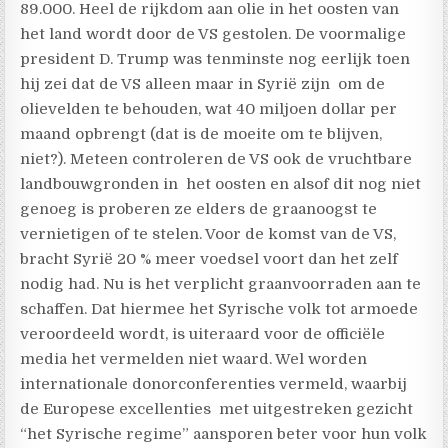
89.000. Heel de rijkdom aan olie in het oosten van
het land wordt door de VS gestolen. De voormalige
president D. Trump was tenminste nog eerlijk toen
hij zei dat de VS alleen maar in Syrië zijn om de
olievelden te behouden, wat 40 miljoen dollar per
maand opbrengt (dat is de moeite om te blijven,
niet?). Meteen controleren de VS ook de vruchtbare
landbouwgronden in het oosten en alsof dit nog niet
genoeg is proberen ze elders de graanoogst te
vernietigen of te stelen. Voor de komst van de VS,
bracht Syrië 20 % meer voedsel voort dan het zelf
nodig had. Nu is het verplicht graanvoorraden aan te
schaffen. Dat hiermee het Syrische volk tot armoede
veroordeeld wordt, is uiteraard voor de officiële
media het vermelden niet waard. Wel worden
internationale donorconferenties vermeld, waarbij
de Europese excellenties met uitgestreken gezicht
“het Syrische regime” aansporen beter voor hun volk