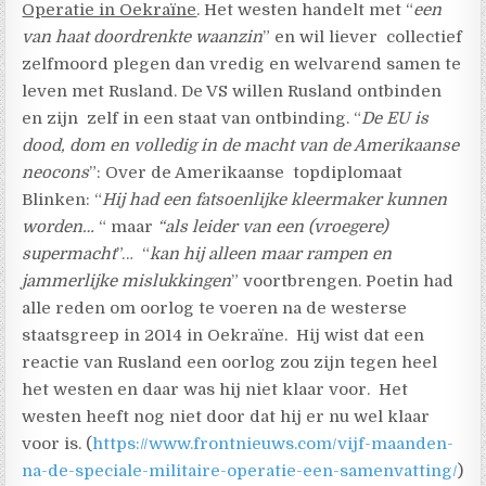
Operatie in Oekraïne
. Het westen handelt met “
een
van haat doordrenkte waanzin
” en wil liever collectief
zelfmoord plegen dan vredig en welvarend samen te
leven met Rusland. De VS willen Rusland ontbinden
en zijn zelf in een staat van ontbinding. “
De EU is
dood, dom en volledig in de macht van de Amerikaanse
neocons
”: Over de Amerikaanse topdiplomaat
Blinken: “
Hij had een fatsoenlijke kleermaker kunnen
worden…
“ maar
“als leider van een (vroegere)
supermacht
”… “
kan hij alleen maar rampen en
jammerlijke mislukkingen
” voortbrengen. Poetin had
alle reden om oorlog te voeren na de westerse
staatsgreep in 2014 in Oekraïne. Hij wist dat een
reactie van Rusland een oorlog zou zijn tegen heel
het westen en daar was hij niet klaar voor. Het
westen heeft nog niet door dat hij er nu wel klaar
voor is. (
https://www.frontnieuws.com/vijf-maanden-
na-de-speciale-militaire-operatie-een-samenvatting/
)