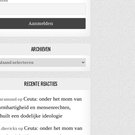
mail
ARCHIEVEN
chieven
RECENTE REACTIES
Ceuta: onder het mom van
aramund
op
armhartigheid en mensenrechten,
huilt een dodelijke ideologie
Ceuta: onder het mom van
j.dierickx
op