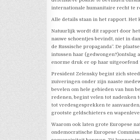
defensieve positie te bevinden ontsla
internationale humanitaire recht te r
Alle details staan in het rapport. Het
Natuurlijk wordt dit rapport door he
nauwe schoentjes bevindt, niet in da
de Russische propaganda”. De plaats
intussen haar (gedwongen?)ontslag 
enorme druk er op haar uitgeoefend
President Zelensky begint zich steed
zuiveringen onder zijn naaste medew
bevelen om hele gebieden van hun be
redenen, begint velen tot nadenken 
tot vredesgesprekken te aanvaarden, 
grootste geldschieters en wapenlever
Waarom ook laten grote Europese nati
ondemocratische Europese Commissie