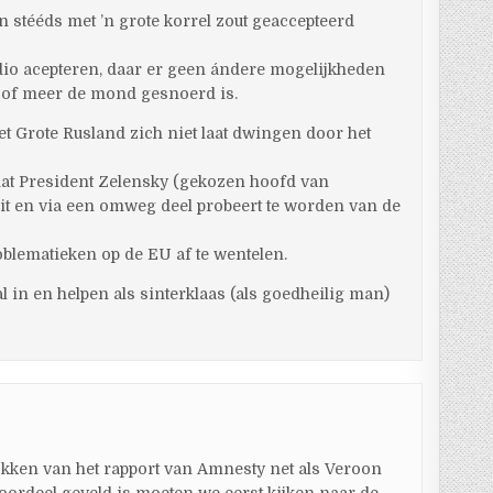
 stééds met ’n grote korrel zout geaccepteerd
adio acepteren, daar er geen ándere mogelijkheden
n of meer de mond gesnoerd is.
t Grote Rusland zich niet laat dwingen door het
dat President Zelensky (gekozen hoofd van
ait en via een omweg deel probeert te worden van de
oblematieken op de EU af te wentelen.
l in en helpen als sinterklaas (als goedheilig man)
okken van het rapport van Amnesty net als Veroon