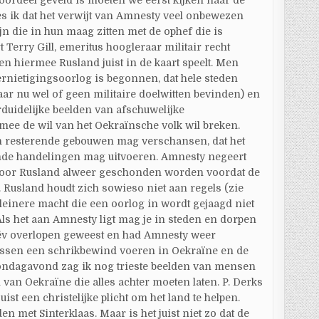
 oordeel geveld is moeten we eerst kijken naar de
es ik dat het verwijt van Amnesty veel onbewezen
jn die in hun maag zitten met de ophef die is
egt Terry Gill, emeritus hoogleraar militair recht
n hiermee Rusland juist in de kaart speelt. Men
vernietigingsoorlog is begonnen, dat hele steden
ar nu wel of geen militaire doelwitten bevinden) en
rduidelijke beelden van afschuwelijke
ee de wil van het Oekraïnsche volk wil breken.
in resterende gebouwen mag verschansen, dat het
nde handelingen mag uitvoeren. Amnesty negeert
e door Rusland alweer geschonden worden voordat de
 Rusland houdt zich sowieso niet aan regels (zie
 kleinere macht die een oorlog in wordt gejaagd niet
Als het aan Amnesty ligt mag je in steden en dorpen
ëv overlopen geweest en had Amnesty weer
ssen een schrikbewind voeren in Oekraïne en de
Zondagavond zag ik nog trieste beelden van mensen
 van Oekraïne die alles achter moeten laten. P. Derks
ist een christelijke plicht om het land te helpen.
en met Sinterklaas. Maar is het juist niet zo dat de