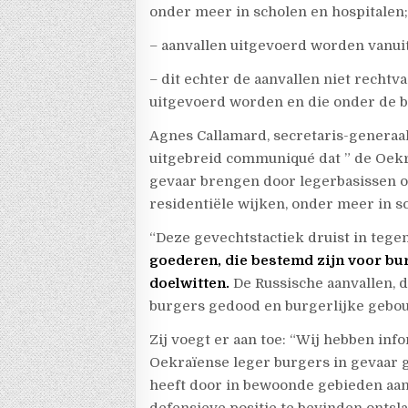
onder meer in scholen en hospitalen
– aanvallen uitgevoerd worden vanui
– dit echter de aanvallen niet rechtv
uitgevoerd worden en die onder de b
Agnes Callamard, secretaris-generaa
uitgebreid communiqué dat ” de Oekr
gevaar brengen door legerbasissen o
residentiële wijken, onder meer in sc
“Deze gevechtstactiek druist in tegen
goederen, die bestemd zijn voor bur
doelwitten.
De Russische aanvallen, di
burgers gedood en burgerlijke gebouw
Zij voegt er aan toe: “Wij hebben inf
Oekraïense leger burgers in gevaar 
heeft door in bewoonde gebieden aanv