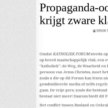
Propaganda-oo
krijgt zware k
VEROON T
Omdat
KATHOLIEK FORUM
steeds op
op breed maatschappelijk vlak, een e
“katholiek”
:
de Weg, de Waarheid en h
persoon van Jezus Christus, moet he
zoals u die op dit Forum kan lezen ni
gesubsidieerde media of zelfs regelr
gaan. De vrije pers, zoals die bestond
bestaat niet meer! Daarom biedt dit F
Het conflict tussen Rusland en Oekra