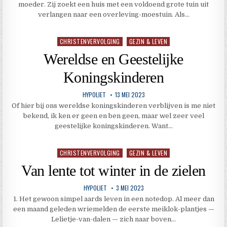
moeder. Zij zoekt een huis met een voldoend grote tuin uit
verlangen naar een overleving-moestuin. Als…
CHRISTENVERVOLGING
GEZIN & LEVEN
Geplaatst
in
Wereldse en Geestelijke
Koningskinderen
HYPOLIET
13 MEI 2023
Of hier bij ons wereldse koningskinderen verblijven is me niet
bekend, ik ken er geen en ben geen, maar wel zeer veel
geestelijke koningskinderen. Want…
CHRISTENVERVOLGING
GEZIN & LEVEN
Geplaatst
in
Van lente tot winter in de zielen
HYPOLIET
3 MEI 2023
1. Het gewoon simpel aards leven in een notedop. Al meer dan
een maand geleden wriemelden de eerste meiklok-plantjes —
Lelietje-van-dalen — zich naar boven…