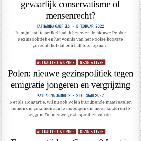
gevaarlijk conservatisme of
mensenrecht?
KATHARINA GABRIELS
16 FEBRUARI 2022
In mijn laatste artikel had ik het over de nieuwe Poolse
gezinspolitiek en het vonnis van het Poolse hoogste
gerechtshof dat een halt toeriep aan…
ACTUALITEIT & OPINIE
GEZIN & LEVEN
Geplaatst
in
Polen: nieuwe gezinspolitiek tegen
emigratie jongeren en vergrijzing
KATHARINA GABRIELS
2 FEBRUARI 2022
Net als Hongarije, wil nu ook Polen ingrijpende maatregelen
nemen om gezinnen aan te moedigen om meer kinderen te
krijgen. De nieuwe gezinspolitiek van de…
ACTUALITEIT & OPINIE
GEZIN & LEVEN
Geplaatst
in