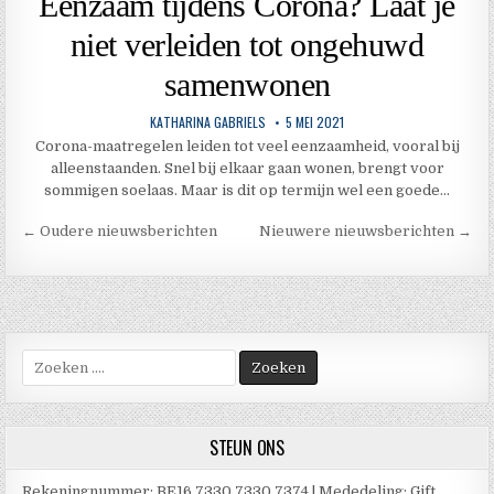
Eenzaam tijdens Corona? Laat je
niet verleiden tot ongehuwd
samenwonen
KATHARINA GABRIELS
5 MEI 2021
Corona-maatregelen leiden tot veel eenzaamheid, vooral bij
alleenstaanden. Snel bij elkaar gaan wonen, brengt voor
sommigen soelaas. Maar is dit op termijn wel een goede…
Berichtnavigatie
← Oudere nieuwsberichten
Nieuwere nieuwsberichten →
Zoek
naar:
STEUN ONS
Rekeningnummer: BE16 7330 7330 7374 | Mededeling: Gift