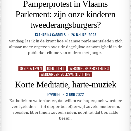
Pamperprotest in Vlaams
Parlement: zijn onze kinderen
tweederangsburgers?
KATHARINA GABRIELS
26 JANUARI 2023
Vandaag las ik in de krant hoe Vlaamse parlementsleden zich
almaar meer ergeren over de dagelijkse aanwezigheid in de
publieke tribune van ouders met jonge…
GEZIN & LEVEN
IDENTITEIT
WERKGROEP KERSTENING
Geplaatst
WERKGROEP VOLKSVERLICHTING
in
Korte Meditatie, harte-muziek
HYPOLIET
3 JUNI 2022
Katholieken weten beter, dat willen we hopen,toch wordt er
veel geleden — tot dieper besef,terwijl zovele modernen,
socialen, libertijnen,zoveel zielen, nooit tot dat bepaalde
besef…