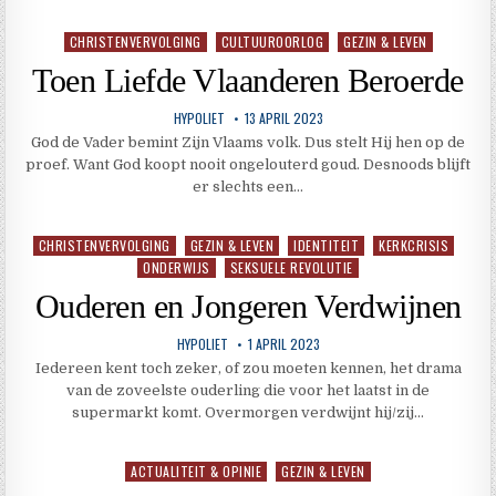
CHRISTENVERVOLGING
CULTUUROORLOG
GEZIN & LEVEN
Geplaatst
in
Toen Liefde Vlaanderen Beroerde
HYPOLIET
13 APRIL 2023
God de Vader bemint Zijn Vlaams volk. Dus stelt Hij hen op de
proef. Want God koopt nooit ongelouterd goud. Desnoods blijft
er slechts een…
CHRISTENVERVOLGING
GEZIN & LEVEN
IDENTITEIT
KERKCRISIS
Geplaatst
ONDERWIJS
SEKSUELE REVOLUTIE
in
Ouderen en Jongeren Verdwijnen
HYPOLIET
1 APRIL 2023
Iedereen kent toch zeker, of zou moeten kennen, het drama
van de zoveelste ouderling die voor het laatst in de
supermarkt komt. Overmorgen verdwijnt hij/zij…
ACTUALITEIT & OPINIE
GEZIN & LEVEN
Geplaatst
in