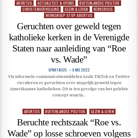
ABORTUS
ACTUALITEIT & OPINIE
BUITENLANDSE POLITIEK
Geplaatst
CHRISTENVERVOLGING
GEZIN & LEVEN
KERKCRISIS
in
WERKGROEP STOP ABORTUS
Geruchten over geweld tegen
katholieke kerken in de Verenigde
Staten naar aanleiding van “Roe
vs. Wade”
SPARTACUS
6 MEI 2022
Via informele communicatiemiddelen zoals TikTok en Twitter
circuleren er geruchten over mogelijk geweld tegen
Amerikaanse katholieken. Dit is ten gevolge van het gelekte
concept waarin…
ABORTUS
BUITENLANDSE POLITIEK
GEZIN & LEVEN
Geplaatst
in
Beruchte rechtszaak “Roe vs.
Wade” op losse schroeven volgens