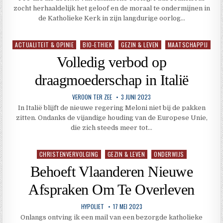
zocht herhaaldelijk het geloof en de moraal te ondermijnen in
de Katholieke Kerk in zijn langdurige oorlog…
ACTUALITEIT & OPINIE
BIO-ETHIEK
GEZIN & LEVEN
MAATSCHAPPIJ
Geplaatst
in
Volledig verbod op
draagmoederschap in Italië
VEROON TER ZEE
3 JUNI 2023
In Italië blijft de nieuwe regering Meloni niet bij de pakken
zitten. Ondanks de vijandige houding van de Europese Unie,
die zich steeds meer tot…
CHRISTENVERVOLGING
GEZIN & LEVEN
ONDERWIJS
Geplaatst
in
Behoeft Vlaanderen Nieuwe
Afspraken Om Te Overleven
HYPOLIET
17 MEI 2023
Onlangs ontving ik een mail van een bezorgde katholieke