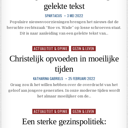
gelekte tekst
SPARTACUS
3 MEI 2022
Populaire nieuwsvoorzieningen brengen het nieuws dat de
beruchte rechtszaak “Roe vs. Wade” op losse schroeven staat.
Dit is naar aanleiding van een gelekte tekst van…
ACTUALITEIT & OPINIE
GEZIN & LEVEN
Geplaatst
in
Christelijk opvoeden in moeilijke
tijden
KATHARINA GABRIELS
25 FEBRUARI 2022
Graag zou ik het willen hebben over de overdracht van het
geloof aan jongere generaties. In onze moderne tijden wordt
het almaar moeilijker om de…
ACTUALITEIT & OPINIE
GEZIN & LEVEN
Geplaatst
in
Een sterke gezinspolitiek: