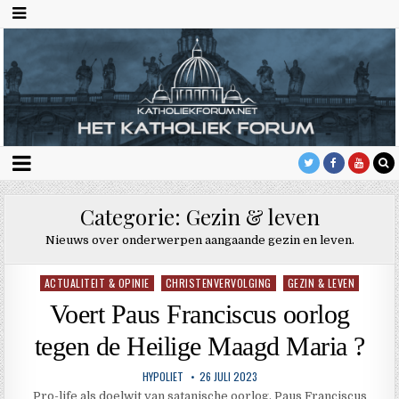
Categorie:
Gezin & leven
Nieuws over onderwerpen aangaande gezin en leven.
ACTUALITEIT & OPINIE
CHRISTENVERVOLGING
GEZIN & LEVEN
Geplaatst
in
Voert Paus Franciscus oorlog
tegen de Heilige Maagd Maria ?
HYPOLIET
26 JULI 2023
Pro-life als doelwit van satanische oorlog. Paus Franciscus