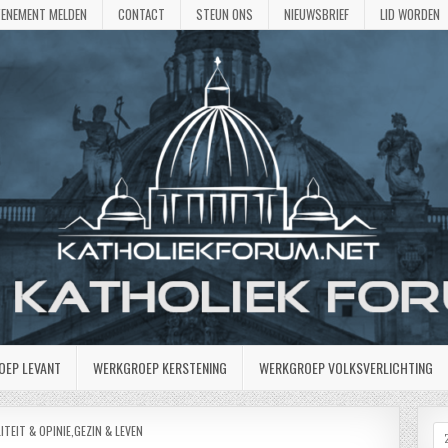
VENEMENT MELDEN
CONTACT
STEUN ONS
NIEUWSBRIEF
LID WORDEN
OEP LEVANT
WERKGROEP KERSTENING
WERKGROEP VOLKSVERLICHTING
ATST
ITEIT & OPINIE
,
GEZIN & LEVEN
Z