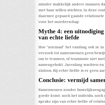
minder makkelijk andere mannen date
met haar willen stichten. In deze c
daarmee gepaard gaande relationele
voor het moederschap.
Mythe 4: een uitnodiging
van echte liefde
Hoe “normaal” het vandaag ook is: in 
verzoek tot samenwonen geen bewijs van
om te trouwen, of tenminste niet met
samengehokt. Jarenlang wachten en ui
zinloos. Bij echte liefde is er geen a
Conclusie: vermijd sam
Samenwonen zonder huwelijksengagem
goede komt: noch het individu, noch
sprake zijn van echte liefde of rel