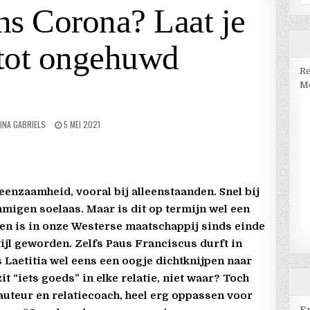
na
ns Corona? Laat je
 tot ongehuwd
Re
Me
INA GABRIELS
5 MEI 2021
eenzaamheid, vooral bij alleenstaanden. Snel bij
migen soelaas. Maar is dit op termijn wel een
 is in onze Westerse maatschappij sinds einde
ijl geworden. Zelfs Paus Franciscus durft in
 Laetitia wel eens een oogje dichtknijpen naar
it “iets goeds” in elke relatie, niet waar? Toch
 auteur en relatiecoach, heel erg oppassen voor