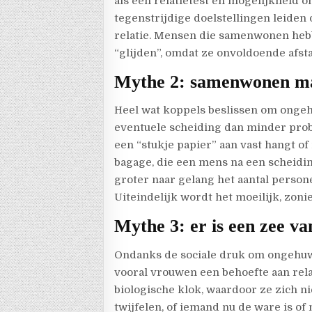
als een relatietest en mogelijkheid o
tegenstrijdige doelstellingen leide
relatie. Mensen die samenwonen heb
“glijden”, omdat ze onvoldoende af
Mythe 2: samenwonen maa
Heel wat koppels beslissen om onge
eventuele scheiding dan minder probl
een “stukje papier” aan vast hangt of 
bagage, die een mens na een scheidin
groter naar gelang het aantal pers
Uiteindelijk wordt het moeilijk, zon
Mythe 3: er is een zee va
Ondanks de sociale druk om ongehu
vooral vrouwen een behoefte aan rela
biologische klok, waardoor ze zich n
twijfelen, of iemand nu de ware is o