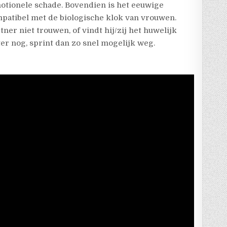
otionele schade. Bovendien is het eeuwige
atibel met de biologische klok van vrouwen.
tner niet trouwen, of vindt hij/zij het huwelijk
er nog, sprint dan zo snel mogelijk weg.