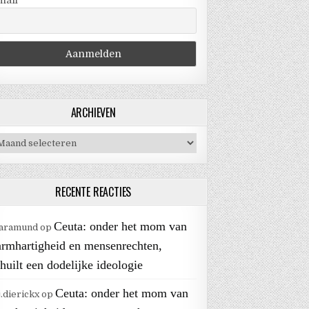
mail
ARCHIEVEN
chieven
RECENTE REACTIES
Ceuta: onder het mom van
aramund
op
armhartigheid en mensenrechten,
huilt een dodelijke ideologie
Ceuta: onder het mom van
j.dierickx
op