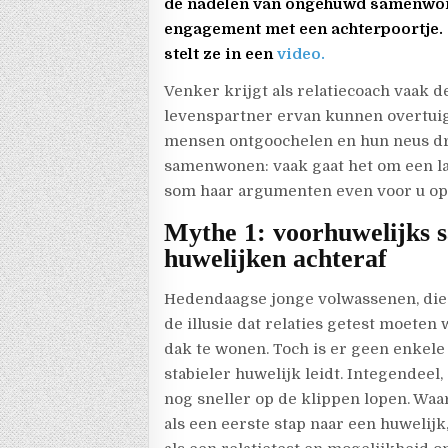
de nadelen van ongehuwd samenwo
engagement met een achterpoortje. 
stelt ze in een
video.
Venker krijgt als relatiecoach vaak 
levenspartner ervan kunnen overtui
mensen ontgoochelen en hun neus dr
samenwonen: vaak gaat het om een lan
som haar argumenten even voor u op
Mythe 1: voorhuwelijks s
huwelijken achteraf
Hedendaagse jonge volwassenen, die
de illusie dat relaties getest moete
dak te wonen. Toch is er geen enkele
stabieler huwelijk leidt. Integendeel
nog sneller op de klippen lopen. W
als een eerste stap naar een huwel