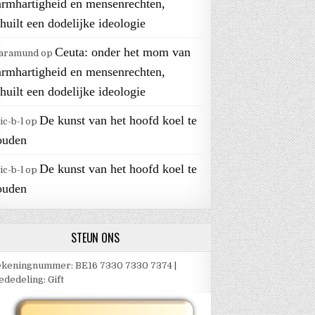
armhartigheid en mensenrechten,
huilt een dodelijke ideologie
Ceuta: onder het mom van
aramund
op
armhartigheid en mensenrechten,
huilt een dodelijke ideologie
De kunst van het hoofd koel te
ic-b-l
op
ouden
De kunst van het hoofd koel te
ic-b-l
op
ouden
STEUN ONS
keningnummer: BE16 7330 7330 7374 |
dedeling: Gift