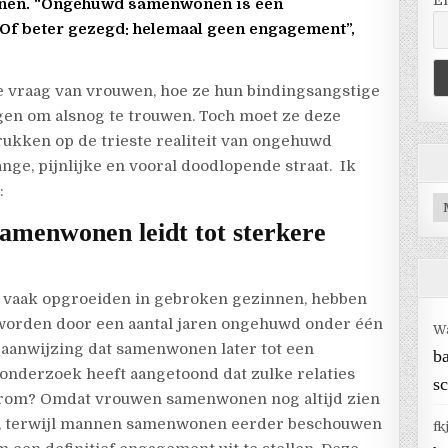
E
nen. “Ongehuwd samenwonen is een
Of beter gezegd: helemaal geen engagement”,
de vraag van vrouwen, hoe ze hun bindingsangstige
gen om alsnog te trouwen. Toch moet ze deze
ukken op de trieste realiteit van ongehuwd
ge, pijnlijke en vooral doodlopende straat.
Ik
:
Ar
amenwonen leidt tot sterkere
 vaak opgroeiden in gebroken gezinnen, hebben
n worden door een aantal jaren ongehuwd onder één
W
 aanwijzing dat samenwonen later tot een
b
, onderzoek heeft aangetoond dat zulke relaties
sc
aarom? Omdat vrouwen samenwonen nog altijd zien
ijk, terwijl mannen samenwonen eerder beschouwen
fk