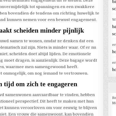
m een definitief engagement uit te stellen. Deze
b
n onvermijdelijk tot spanningen en een zwakkere
sc
ben bovendien de tendens om richting huwelijk te
stand kunnen nemen voor een bewust engagement.
W
b
kt scheiden minder pijnlijk
sc
huwd samen te wonen, omdat ze denken dat een
er
ematisch zal zijn. Niets is minder waar. Of er nu
h
niet, scheiden doet altijd lijden. De emotionele
g moet dragen, is aanzienlijk. Deze bagage wordt
er
onen, waarmee men samengewoond heeft.
h
iet onmogelijk, om nog iemand te vertrouwen.
n tijd om zich te engageren
wd samenwonen aanvaardbaar te vinden, hebben
Re
tioneel perspectief. Dit heeft te maken met hun
Me
iet kunnen veroorloven om voor eeuwig te blijven
f niet. Een vrouw die samenwoont, kan bovendien