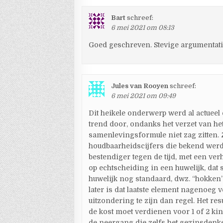
Bart
schreef:
6 mei 2021 om 08:13
Goed geschreven. Stevige argumentati
Jules van Rooyen
schreef:
6 mei 2021 om 09:49
Dit heikele onderwerp werd al actueel 
trend door, ondanks het verzet van het
samenlevingsformule niet zag zitten. 
houdbaarheidscijfers die bekend werde
bestendiger tegen de tijd, met een ver
op echtscheiding in een huwelijk, dat 
huwelijk nog standaard, dwz. “hokken”
later is dat laatste element nagenoeg 
uitzondering te zijn dan regel. Het r
de kost moet verdienen voor 1 of 2 ki
de neergang die zelfs het gezinsdenk