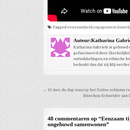
Tagged
eenzaamheid
,
engagement
,
huweli
Auteur:
Katharina Gabri
Katharina Gabriels is gehuwd
gefascineerd door (kerkelijke
ontwikkelingen en ethische kwes
bedenkt dan dat zij Mij eerder
Berichtnavigatie
← 10 mei: de dag waarop het Duitse schisma re
Bisschop Schneider aan D
48 commentaren op “
Eenzaam tij
ongehuwd samenwonen
”