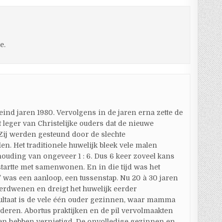
e.
eind jaren 1980. Vervolgens in de jaren erna zette de
 leger van Christelijke ouders dat de nieuwe
Zij werden gesteund door de slechte
n. Het traditionele huwelijk bleek vele malen
houding van ongeveer 1 : 6. Dus 6 keer zoveel kans
startte met samenwonen. En in die tijd was het
 was een aanloop, een tussenstap. Nu 20 à 30 jaren
verdwenen en dreigt het huwelijk eerder
esultaat is de vele één ouder gezinnen, waar mamma
nderen. Abortus praktijken en de pil vervolmaakten
en hebben vernietigd. De onvolledige gezinnen en