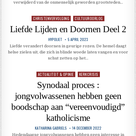
verwijderd van de onmenselijk geworden grootsteden…
CHRISTENVERVOLGING
CULTUUROORLOG
Geplaatst
in
Liefde Lijden en Doornen Deel 2
HYPOLIET
5 APRIL 2023
Liefde verandert doornen in geurige rozen. De hemel daagt
helse zielen uit, die zich in blinde woede laten vangen en voor
schut zetten op het…
ACTUALITEIT & OPINIE
KERKCRISIS
Geplaatst
in
Synodaal proces :
jongvolwassenen hebben geen
boodschap aan “vereenvoudigd”
katholicisme
KATHARINA GABRIELS
14 DECEMBER 2022
Hedendaagse jongvolwassenen hebben geen interesse in