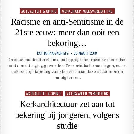
ACTUALITEIT & OPINIE
WERKGROEP VOLKSVERLICHTING
Geplaatst
in
Racisme en anti-Semitisme in de
21ste eeuw: meer dan ooit een
bekoring…
KATHARINA GABRIELS
30 MAART 2018
In onze multiculturele maatschappij is het racisme meer dan
ooit een uitdaging geworden. Terroristische aanslagen, maar
ook een opstapeling van kleinere, naamloze incidenten en
onenigheden…
ACTUALITEIT & OPINIE
VATICAAN EN WERELDKERK
Geplaatst
in
Kerkarchitectuur zet aan tot
bekering bij jongeren, volgens
studie