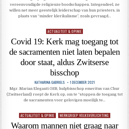
vereenvoudigde religieuze boodschappen. Integendeel, ze
willen net meer geestelijk leiderschap van hun priesters, in
plaats van “minder klerikalisme”, zoals gevraagd…
ACTUALITEIT & OPINIE
Geplaatst
in
Covid 19: Kerk mag toegang tot
de sacramenten niet laten bepalen
door staat, aldus Zwitserse
bisschop
KATHARINA GABRIELS
1 DECEMBER 2021
Mgr. Marian Eleganti OSB, hulpbisschop emeritus van Chur
(Zwitserland) roept de Kerk op, om te “stoppen de toegang tot
de sacramenten voor gelovigen moeilijk te…
ACTUALITEIT & OPINIE
WERKGROEP VOLKSVERLICHTING
Geplaatst
in
Waarom mannen niet graag naar