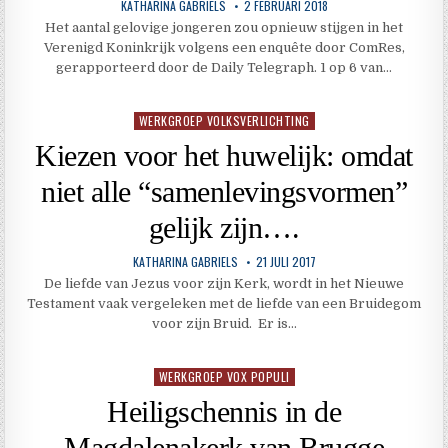
KATHARINA GABRIELS
2 FEBRUARI 2018
Het aantal gelovige jongeren zou opnieuw stijgen in het
Verenigd Koninkrijk volgens een enquête door ComRes,
gerapporteerd door de Daily Telegraph. 1 op 6 van…
WERKGROEP VOLKSVERLICHTING
Geplaatst
in
Kiezen voor het huwelijk: omdat
niet alle “samenlevingsvormen”
gelijk zijn….
KATHARINA GABRIELS
21 JULI 2017
De liefde van Jezus voor zijn Kerk, wordt in het Nieuwe
Testament vaak vergeleken met de liefde van een Bruidegom
voor zijn Bruid. Er is…
WERKGROEP VOX POPULI
Geplaatst
in
Heiligschennis in de
Magdalenakerk van Brugge