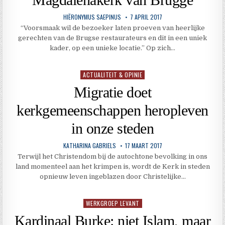
HIËRONYMUS SAEPINUS
7 APRIL 2017
“Voorsmaak wil de bezoeker laten proeven van heerlijke
gerechten van de Brugse restaurateurs en dit in een uniek
kader, op een unieke locatie.” Op zich…
ACTUALITEIT & OPINIE
Geplaatst
in
Migratie doet
kerkgemeenschappen heropleven
in onze steden
KATHARINA GABRIELS
17 MAART 2017
Terwijl het Christendom bij de autochtone bevolking in ons
land momenteel aan het krimpen is, wordt de Kerk in steden
opnieuw leven ingeblazen door Christelijke…
WERKGROEP LEVANT
Geplaatst
in
Kardinaal Burke: niet Islam, maar