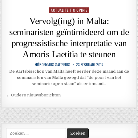
ACTUALITEIT & OPINIE
Geplaatst
in
Vervolg(ing) in Malta:
seminaristen geïntimideerd om de
progressistische interpretatie van
Amoris Laetitia te steunen
HIËRONYMUS SAEPINUS
23 FEBRUARI 2017
De Aartsbisschop van Malta heeft eerder deze maand aan de
seminaristen van Malta gezegd dat “de poort van het
seminarie open staan” als er iemand…
Berichtnavigatie
← Oudere nieuwsberichten
Zoek
naar: