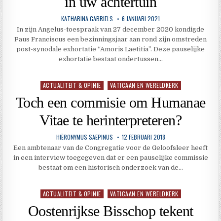
in uw achtertuin
KATHARINA GABRIELS
6 JANUARI 2021
In zijn Angelus-toespraak van 27 december 2020 kondigde
Paus Franciscus een bezinningsjaar aan rond zijn omstreden
post-synodale exhortatie “Amoris Laetitia”. Deze pauselijke
exhortatie bestaat ondertussen…
ACTUALITEIT & OPINIE
VATICAAN EN WERELDKERK
Geplaatst
in
Toch een commisie om Humanae
Vitae te herinterpreteren?
HIËRONYMUS SAEPINUS
12 FEBRUARI 2018
Een ambtenaar van de Congregatie voor de Geloofsleer heeft
in een interview toegegeven dat er een pauselijke commissie
bestaat om een ​​historisch onderzoek van de…
ACTUALITEIT & OPINIE
VATICAAN EN WERELDKERK
Geplaatst
in
Oostenrijkse Bisschop tekent