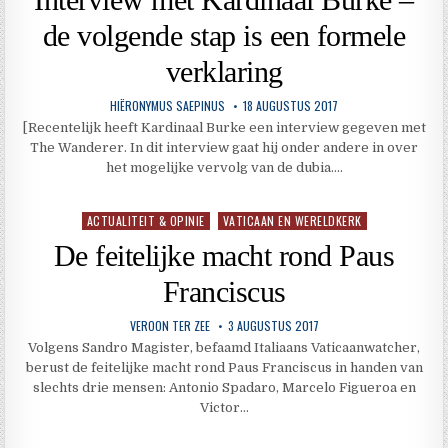
de volgende stap is een formele
verklaring
HIËRONYMUS SAEPINUS
18 AUGUSTUS 2017
[Recentelijk heeft Kardinaal Burke een interview gegeven met
The Wanderer. In dit interview gaat hij onder andere in over
het mogelijke vervolg van de dubia….
ACTUALITEIT & OPINIE
VATICAAN EN WERELDKERK
Geplaatst
in
De feitelijke macht rond Paus
Franciscus
VEROON TER ZEE
3 AUGUSTUS 2017
Volgens Sandro Magister, befaamd Italiaans Vaticaanwatcher,
berust de feitelijke macht rond Paus Franciscus in handen van
slechts drie mensen: Antonio Spadaro, Marcelo Figueroa en
Victor…