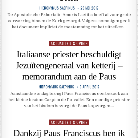
HIËRONYMUS SAEPINUS
29 MEI 2017
De Apostolische Exhortatie Amoris Laetitia heeft al voor grote
verwarring binnen de Kerk gezorgd. Volgens sommigen geeft
het document impliciet de toestemming tot het uitreiken…
ACTUALITEIT & OPINIE
Geplaatst
in
Italiaanse priester beschuldigt
Jezuïtengeneraal van ketterij –
memorandum aan de Paus
HIËRONYMUS SAEPINUS
3 APRIL 2017
Aanstaande zondag brengt Paus Franciscus een bezoek aan
het kleine bisdom Carpi in de Po-vallei. Een moedige priester
van het bisdom bezorgt de Paus kopzorgen….
ACTUALITEIT & OPINIE
Geplaatst
in
Dankzij Paus Franciscus ben ik