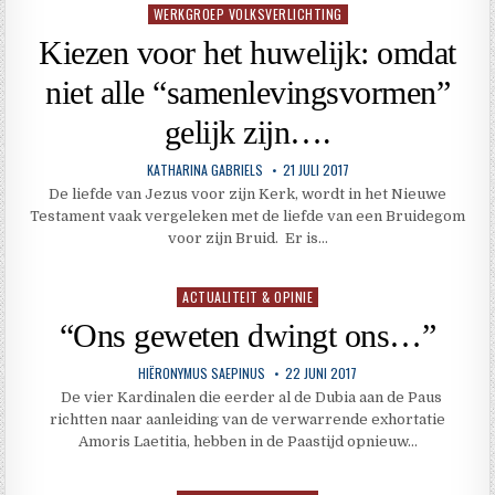
WERKGROEP VOLKSVERLICHTING
Geplaatst
in
Kiezen voor het huwelijk: omdat
niet alle “samenlevingsvormen”
gelijk zijn….
KATHARINA GABRIELS
21 JULI 2017
De liefde van Jezus voor zijn Kerk, wordt in het Nieuwe
Testament vaak vergeleken met de liefde van een Bruidegom
voor zijn Bruid. Er is…
ACTUALITEIT & OPINIE
Geplaatst
in
“Ons geweten dwingt ons…”
HIËRONYMUS SAEPINUS
22 JUNI 2017
De vier Kardinalen die eerder al de Dubia aan de Paus
richtten naar aanleiding van de verwarrende exhortatie
Amoris Laetitia, hebben in de Paastijd opnieuw…