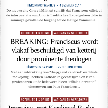
HIËRONYMUS SAEPINUS
4 DECEMBER 2017
De nieuwssite Church Militant schrijft dat Franciscus officieel
de interpretatie van Amoris Laetitia heeft goedgekeurd die in
sommige gevallen de toegang tot de Heilige Communie…
ACTUALITEIT & OPINIE
VATICAAN EN WERELDKERK
Geplaatst
in
BREAKING: Franciscus wordt
vlakaf beschuldigd van ketterij
door prominente theologen
HIËRONYMUS SAEPINUS
25 SEPTEMBER 2017
Met een uitdrukking van “diepgaand verdriet” en “filiale
toewijding”, hebben Katholieke geestelijken en leken-
professoren uit de hele wereld een “Filiale Correctie”
uitgegeven aan Paus Franciscus…
ACTUALITEIT & OPINIE
VATICAAN EN WERELDKERK
Geplaatst
in
Interview met Kardinaal Burke –