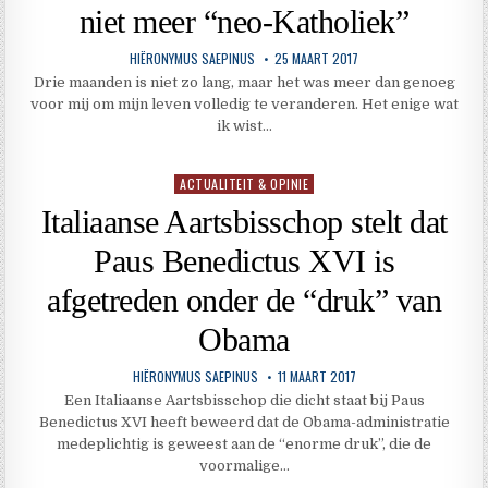
niet meer “neo-Katholiek”
HIËRONYMUS SAEPINUS
25 MAART 2017
Drie maanden is niet zo lang, maar het was meer dan genoeg
voor mij om mijn leven volledig te veranderen. Het enige wat
ik wist…
ACTUALITEIT & OPINIE
Geplaatst
in
Italiaanse Aartsbisschop stelt dat
Paus Benedictus XVI is
afgetreden onder de “druk” van
Obama
HIËRONYMUS SAEPINUS
11 MAART 2017
Een Italiaanse Aartsbisschop die dicht staat bij Paus
Benedictus XVI heeft beweerd dat de Obama-administratie
medeplichtig is geweest aan de “enorme druk”, die de
voormalige…