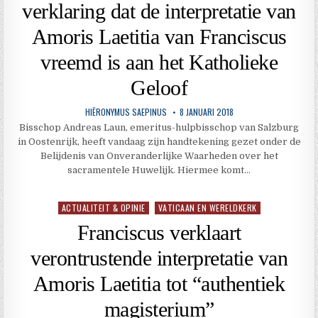
verklaring dat de interpretatie van
Amoris Laetitia van Franciscus
vreemd is aan het Katholieke
Geloof
HIËRONYMUS SAEPINUS
8 JANUARI 2018
Bisschop Andreas Laun, emeritus-hulpbisschop van Salzburg
in Oostenrijk, heeft vandaag zijn handtekening gezet onder de
Belijdenis van Onveranderlijke Waarheden over het
sacramentele Huwelijk. Hiermee komt…
ACTUALITEIT & OPINIE
VATICAAN EN WERELDKERK
Geplaatst
in
Franciscus verklaart
verontrustende interpretatie van
Amoris Laetitia tot “authentiek
magisterium”