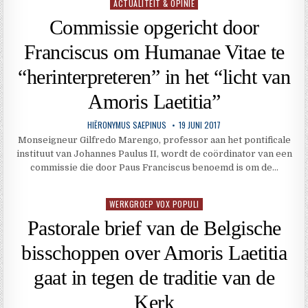
ACTUALITEIT & OPINIE
Geplaatst
in
Commissie opgericht door
Franciscus om Humanae Vitae te
“herinterpreteren” in het “licht van
Amoris Laetitia”
HIËRONYMUS SAEPINUS
19 JUNI 2017
Monseigneur Gilfredo Marengo, professor aan het pontificale
instituut van Johannes Paulus II, wordt de coördinator van een
commissie die door Paus Franciscus benoemd is om de…
WERKGROEP VOX POPULI
Geplaatst
in
Pastorale brief van de Belgische
bisschoppen over Amoris Laetitia
gaat in tegen de traditie van de
Kerk