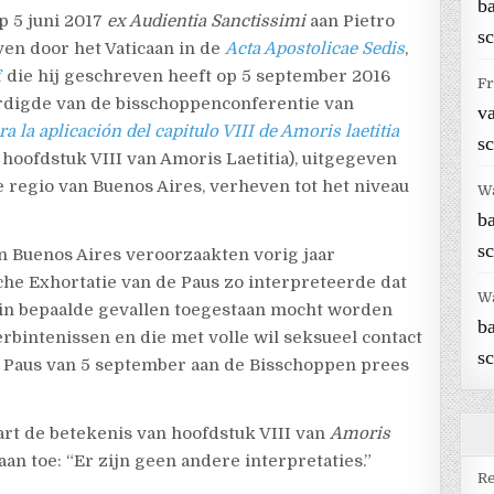
b
p 5 juni 2017
ex Audientia Sanctissimi
aan Pietro
sc
ven door het Vaticaan in de
Acta Apostolicae Sedis
,
f
die hij geschreven heeft op 5 september 2016
Fr
ardigde van de bisschoppenconferentie van
v
ra la aplicación del capitulo VIII de Amoris laetitia
sc
 hoofdstuk VIII van Amoris Laetitia), uitgegeven
 regio van Buenos Aires, verheven tot het niveau
W
b
sc
n Buenos Aires veroorzaakten vorig jaar
he Exhortatie van de Paus zo interpreteerde dat
W
in bepaalde gevallen toegestaan mocht worden
b
rbintenissen en die met volle wil seksueel contact
sc
 Paus van 5 september aan de Bisschoppen prees
art de betekenis van hoofdstuk VIII van
Amoris
raan toe: “Er zijn geen andere interpretaties.”
Re