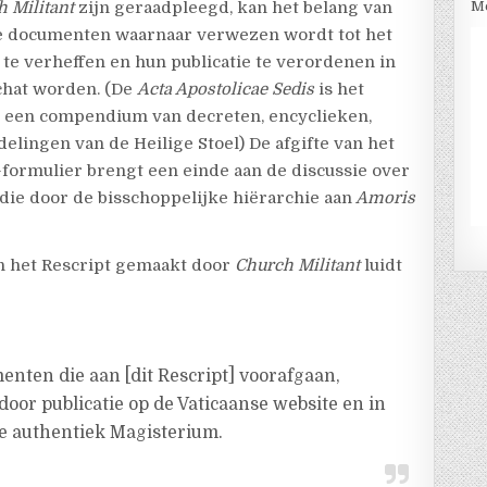
Me
ch
Militant
zijn geraadpleegd, kan het belang van
 de documenten waarnaar verwezen wordt tot het
te verheffen en hun publicatie te verordenen in
chat worden. (De
Acta Apostolicae Sedis
is het
el, een compendium van decreten, encyclieken,
elingen van de Heilige Stoel) De afgifte van het
-formulier brengt een einde aan de discussie over
e die door de bisschoppelijke hiërarchie aan
Amoris
van het Rescript gemaakt door
Church
Militant
luidt
enten die aan [dit Rescript] voorafgaan,
or publicatie op de Vaticaanse website en in
nde authentiek Magisterium.