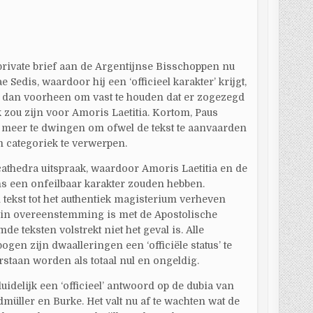
s private brief aan de Argentijnse Bisschoppen nu
 Sedis, waardoor hij een ‘officieel karakter’ krijgt,
 dan voorheen om vast te houden dat er zogezegd
k zou zijn voor Amoris Laetitia. Kortom, Paus
 meer te dwingen om ofwel de tekst te aanvaarden
em categoriek te verwerpen.
 cathedra uitspraak, waardoor Amoris Laetitia en de
s een onfeilbaar karakter zouden hebben.
n tekst tot het authentiek magisterium verheven
 in overeenstemming is met de Apostolische
e teksten volstrekt niet het geval is. Alle
en zijn dwaalleringen een ‘officiële status’ te
staan worden als totaal nul en ongeldig.
uidelijk een ‘officieel’ antwoord op de dubia van
müller en Burke. Het valt nu af te wachten wat de