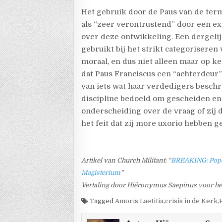
Het gebruik door de Paus van de ter
als “zeer verontrustend” door een ex
over deze ontwikkeling. Een dergeli
gebruikt bij het strikt categoriseren
moraal, en dus niet alleen maar op 
dat Paus Franciscus een “achterdeur”
van iets wat haar verdedigers beschr
discipline bedoeld om gescheiden en
onderscheiding over de vraag of zi
het feit dat zij more uxorio hebben g
Artikel van Church Militant: “
BREAKING: Pope 
Magisterium
”
Vertaling door Hiëronymus Saepinus voor he
Tagged
Amoris Laetitia
,
crisis in de Kerk
,