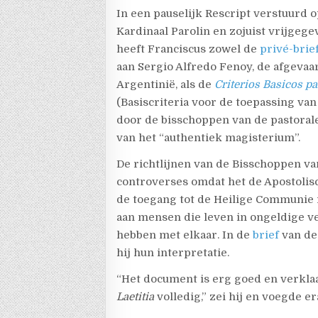
In een pauselijk Rescript verstuurd o
Kardinaal Parolin en zojuist vrijgege
heeft Franciscus zowel de
privé-brie
aan Sergio Alfredo Fenoy, de afgeva
Argentinië, als de
Criterios Basicos pa
(Basiscriteria voor de toepassing van
door de bisschoppen van de pastorale
van het “authentiek magisterium”.
De richtlijnen van de Bisschoppen va
controverses omdat het de Apostolisc
de toegang tot de Heilige Communie 
aan mensen die leven in ongeldige ve
hebben met elkaar. In de
brief
van de
hij hun interpretatie.
“Het document is erg goed en verkla
Laetitia
volledig,” zei hij en voegde e