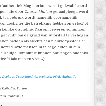
m ‘authentiek Magisterium’ wordt gekwalificeerd
pert die door C
hurch Militant
geraadpleegd werd
jk taalgebruik wordt namelijk voornamelijk
 van doctrines die betrekking hebben op geloof of
kerkelijke discipline. Daarom beweren sommigen
 gebruikt om de graad van autoriteit te verhogen
even hadden als slechts een nieuwe “pastorale”
 hertrouwde mensen in te begeleiden in hun
j de Heilige Communie kunnen ontvangen ondanks
eleefd (als man en vrouw).
Declares Troubling Interpretation of AL ‘Authentic
t Katholiek Forum
Paus Franciscus