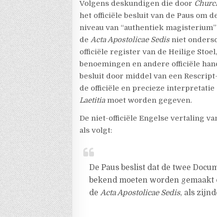
Volgens deskundigen die door
Chur
het officiële besluit van de Paus om
niveau van “authentiek magisterium” 
de
Acta Apostolicae Sedis
niet onders
officiële register van de Heilige Sto
benoemingen en andere officiële hand
besluit door middel van een Rescript
de officiële en precieze interpretati
Laetitia
moet worden gegeven.
De niet-officiële Engelse vertaling 
als volgt:
De Paus beslist dat de twee Docum
bekend moeten worden gemaakt do
de
Acta Apostolicae Sedis
, als zij