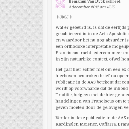
Benjamin Van Dyck
schreef:
4 december 2017 om 15:15
☩JMJ☩
Wat er gebeurd is, is dat de eertijd
gepubliceerd is in de Acta Apostolicae
en waardoor het nu nog absurder is
een orthodoxe interpretatie mogelij
Franciscus tracht iedereen meer en
in zijn natuurlijke context, ofwel h
Het gaat hier echter niet om een ex
hierboven besproken brief nu opeen
Publicatie in de AAS betekent dat ee
wordt op voorwaarde dat de inhoud
Traditie, hetgeen met de hier genoemd
handelingen van Franciscus om te pog
geven moeten door de gelovigen ver
Verder is deze publicatie in de AAS d
Kardinalen Meisner, Caffarra, Brand