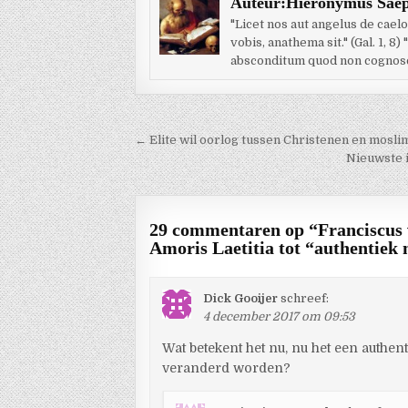
Auteur:
Hiëronymus Saep
"Licet nos aut angelus de cae
vobis, anathema sit." (Gal. 1,
absconditum quod non cognoscat
Berichtnavigatie
← Elite wil oorlog tussen Christenen en mosli
Nieuwste i
29 commentaren op “
Franciscus 
Amoris Laetitia tot “authentiek
Dick Gooijer
schreef:
4 december 2017 om 09:53
Wat betekent het nu, nu het een authe
veranderd worden?