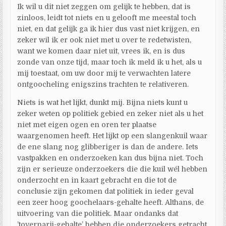
Ik wil u dit niet zeggen om gelijk te hebben, dat is
zinloos, leidt tot niets en u gelooft me meestal toch
niet, en dat gelijk ga ik hier dus vast niet krijgen, en
zeker wil ik er ook niet met u over te redetwisten,
want we komen daar niet uit, vrees ik, en is dus
zonde van onze tijd, maar toch ik meld ik u het, als u
mij toestaat, om uw door mij te verwachten latere
ontgoocheling enigszins trachten te relativeren.
Niets is wat het lijkt, dunkt mij. Bijna niets kunt u
zeker weten op politiek gebied en zeker niet als u het
niet met eigen ogen en oren ter plaatse
waargenomen heeft. Het lijkt op een slangenkuil waar
de ene slang nog glibberiger is dan de andere. Iets
vastpakken en onderzoeken kan dus bijna niet. Toch
zijn er serieuze onderzoekers die die kuil wél hebben
onderzocht en in kaart gebracht en die tot de
conclusie zijn gekomen dat politiek in ieder geval
een zeer hoog goochelaars-gehalte heeft. Althans, de
uitvoering van die politiek. Maar ondanks dat
’tovernarij-gehalte’ hebben die onderzoekers getracht