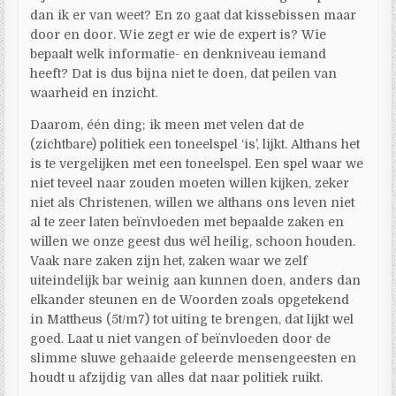
dan ik er van weet? En zo gaat dat kissebissen maar
door en door. Wie zegt er wie de expert is? Wie
bepaalt welk informatie- en denkniveau iemand
heeft? Dat is dus bijna niet te doen, dat peilen van
waarheid en inzicht.
Daarom, één ding; ik meen met velen dat de
(zichtbare) politiek een toneelspel ‘is’, lijkt. Althans het
is te vergelijken met een toneelspel. Een spel waar we
niet teveel naar zouden moeten willen kijken, zeker
niet als Christenen, willen we althans ons leven niet
al te zeer laten beïnvloeden met bepaalde zaken en
willen we onze geest dus wél heilig, schoon houden.
Vaak nare zaken zijn het, zaken waar we zelf
uiteindelijk bar weinig aan kunnen doen, anders dan
elkander steunen en de Woorden zoals opgetekend
in Mattheus (5t/m7) tot uiting te brengen, dat lijkt wel
goed. Laat u niet vangen of beïnvloeden door de
slimme sluwe gehaaide geleerde mensengeesten en
houdt u afzijdig van alles dat naar politiek ruikt.