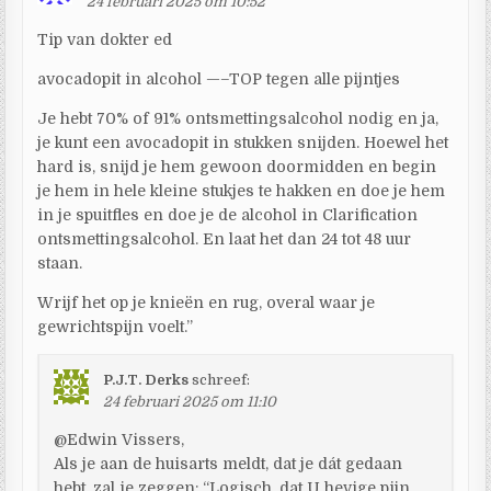
24 februari 2025 om 10:52
Tip van dokter ed
avocadopit in alcohol —–TOP tegen alle pijntjes
Je hebt 70% of 91% ontsmettingsalcohol nodig en ja,
je kunt een avocadopit in stukken snijden. Hoewel het
hard is, snijd je hem gewoon doormidden en begin
je hem in hele kleine stukjes te hakken en doe je hem
in je spuitfles en doe je de alcohol in Clarification
ontsmettingsalcohol. En laat het dan 24 tot 48 uur
staan.
Wrijf het op je knieën en rug, overal waar je
gewrichtspijn voelt.”
P.J.T. Derks
schreef:
24 februari 2025 om 11:10
@Edwin Vissers,
Als je aan de huisarts meldt, dat je dát gedaan
hebt, zal ie zeggen: “Logisch, dat U hevige pijn