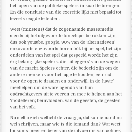
het lopen van de politieke spelers in kaart te brengen.
En die conclusie van die exercitie lijkt niet bepaald tot
teveel vreugde te leiden.
Weet (minstens) dat de zogenaamde massamedia
steeds bij het uitgevoerde toneelspel betrokken zijn,
dus ook youtube, google, 90% van de ‘alternatieven’
enzovoorts enzovoorts horen óók bij het spel, het zijn
onderdelen van het spel dat gespeeld wordt; het zijn
érg belangrijke spelers, die ‘uitleggers’ van de wegen
van de macht. Spelers echter, die bedoeld zijn om de
andere mensen voor het lapje te houden, een rad
voor de ogen te draaien en onderwijl, in de ‘luwte’
meehelpen om de ware agenda van hun
opdrachtgevers uit te voeren en mee te helpen aan het
‘modelleren’, beïnvloeden, van de geesten, de geesten
van het volk.
Nu stelt u zich wellicht de vraag; ja, dat kan iemand nu
wel schrijven, maar wie ís die iemand dan? Wat weet
hij soms meer en beter van de uitvoering van politiek