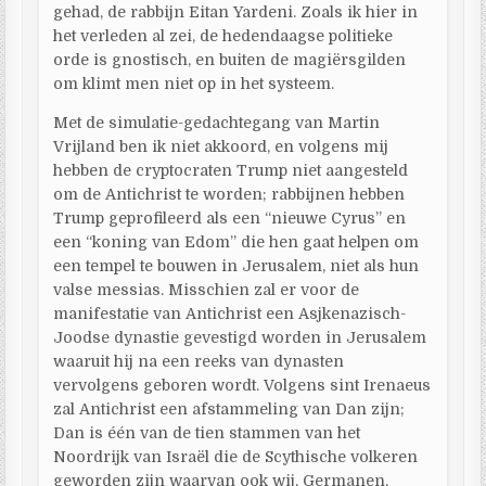
gehad, de rabbijn Eitan Yardeni. Zoals ik hier in
het verleden al zei, de hedendaagse politieke
orde is gnostisch, en buiten de magiërsgilden
om klimt men niet op in het systeem.
Met de simulatie-gedachtegang van Martin
Vrijland ben ik niet akkoord, en volgens mij
hebben de cryptocraten Trump niet aangesteld
om de Antichrist te worden; rabbijnen hebben
Trump geprofileerd als een “nieuwe Cyrus” en
een “koning van Edom” die hen gaat helpen om
een tempel te bouwen in Jerusalem, niet als hun
valse messias. Misschien zal er voor de
manifestatie van Antichrist een Asjkenazisch-
Joodse dynastie gevestigd worden in Jerusalem
waaruit hij na een reeks van dynasten
vervolgens geboren wordt. Volgens sint Irenaeus
zal Antichrist een afstammeling van Dan zijn;
Dan is één van de tien stammen van het
Noordrijk van Israël die de Scythische volkeren
geworden zijn waarvan ook wij, Germanen,