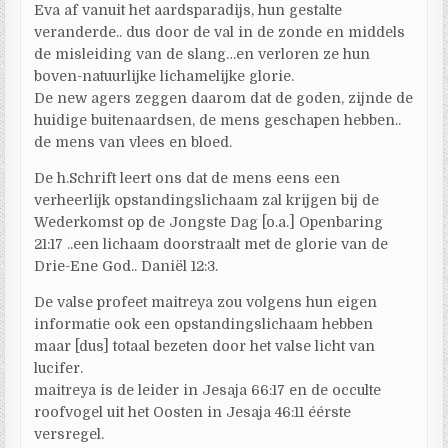
Eva af vanuit het aardsparadijs, hun gestalte
veranderde.. dus door de val in de zonde en middels
de misleiding van de slang…en verloren ze hun
boven-natuurlijke lichamelijke glorie.
De new agers zeggen daarom dat de goden, zijnde de
huidige buitenaardsen, de mens geschapen hebben..
de mens van vlees en bloed.
De h.Schrift leert ons dat de mens eens een
verheerlijk opstandingslichaam zal krijgen bij de
Wederkomst op de Jongste Dag [o.a.] Openbaring
21:17 ..een lichaam doorstraalt met de glorie van de
Drie-Ene God.. Daniël 12:3.
De valse profeet maitreya zou volgens hun eigen
informatie ook een opstandingslichaam hebben
maar [dus] totaal bezeten door het valse licht van
lucifer.
maitreya is de leider in Jesaja 66:17 en de occulte
roofvogel uit het Oosten in Jesaja 46:11 éérste
versregel.