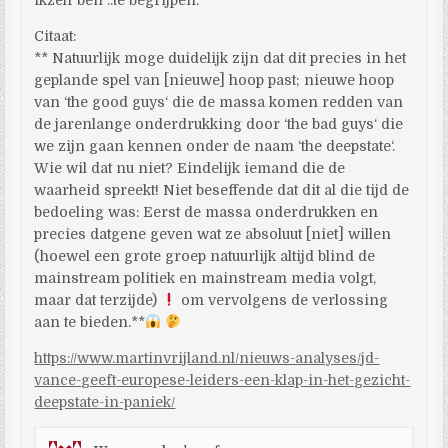
Citaat:
** Natuurlijk moge duidelijk zijn dat dit precies in het
geplande spel van [nieuwe] hoop past; nieuwe hoop
van ‘the good guys‘ die de massa komen redden van
de jarenlange onderdrukking door ‘the bad guys‘ die
we zijn gaan kennen onder de naam ‘the deepstate‘.
Wie wil dat nu niet? Eindelijk iemand die de
waarheid spreekt! Niet beseffende dat dit al die tijd de
bedoeling was: Eerst de massa onderdrukken en
precies datgene geven wat ze absoluut [niet] willen
(hoewel een grote groep natuurlijk altijd blind de
mainstream politiek en mainstream media volgt,
maar dat terzijde)
om vervolgens de verlossing
aan te bieden.**
https://www.martinvrijland.nl/nieuws-analyses/jd-
vance-geeft-europese-leiders-een-klap-in-het-gezicht-
deepstate-in-paniek/