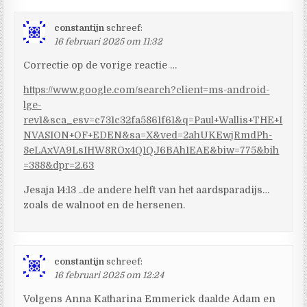
constantijn
schreef:
16 februari 2025 om 11:32
Correctie op de vorige reactie …
https://www.google.com/search?client=ms-android-
lge-
rev1&sca_esv=c731c32fa5861f61&q=Paul+Wallis+THE+I
NVASION+OF+EDEN&sa=X&ved=2ahUKEwjRmdPh-
8eLAxVA9LsIHW8ROx4Q1QJ6BAh1EAE&biw=775&bih
=388&dpr=2.63
Jesaja 14:13 ..de andere helft van het aardsparadijs…
zoals de walnoot en de hersenen.
constantijn
schreef:
16 februari 2025 om 12:24
Volgens Anna Katharina Emmerick daalde Adam en