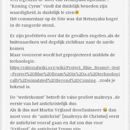
“Koning Cyrus” vindt dat duidelijk beneden zijn
waardigheid..is duidelijk te zien
Het commentaar op de foto was dat Netanyahu hoger
in de rangorde stond..
Er zijn profetieën over dat de gevallen engelen..als de
buitenaardsen wel degelijk zichtbaar naar de aarde
komen
Maar vooreerst wordt het geprojecteerd middels de
technologie..
https://rationalwiki.org/wiki/Project_Blue_Beam#:~:text
=Project%20Blue%20Beam%20is%20a,a%20technologi
cally%2Dsimulated%20Second%20Coming
. ..zoals je
bekend is.
De “wederkomst” betreft de valse profeet maitreya ..de
eerste van het antichristelijk duo.
Als ik dus met Martin Vrijland doorfantaseer
dan
moet voor de “antichrist” [maitreya de Christus] eerst
de antichrist vooraf gaan en dat zou dus voor
“Vrijland” de antichrist Trump zijn.