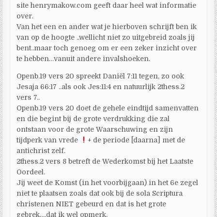
site henrymakow.com geeft daar heel wat informatie
over.
Van het een en ander wat je hierboven schrijft ben ik
van op de hoogte ..wellicht niet zo uitgebreid zoals jij
bent..maar toch genoeg om er een zeker inzicht over
te hebben…vanuit andere invalshoeken.
Openb.19 vers 20 spreekt Daniël 7:11 tegen, zo ook
Jesaja 66:17 ..als ook Jes:11:4 en natuurlijk 2thess.2
vers 7..
Openb.19 vers 20 doet de gehele eindtijd samenvatten
en die begint bij de grote verdrukking die zal
ontstaan voor de grote Waarschuwing en zijn
tijdperk van vrede
+ de periode [daarna] met de
antichrist zelf.
2thess.2 vers 8 betreft de Wederkomst bij het Laatste
Oordeel.
Jij weet de Komst (in het voorbijgaan) in het 6e zegel
niet te plaatsen zoals dat ook bij de sola Scriptura
christenen NIET gebeurd en dat is het grote
gebrek….dat ik wel opmerk.