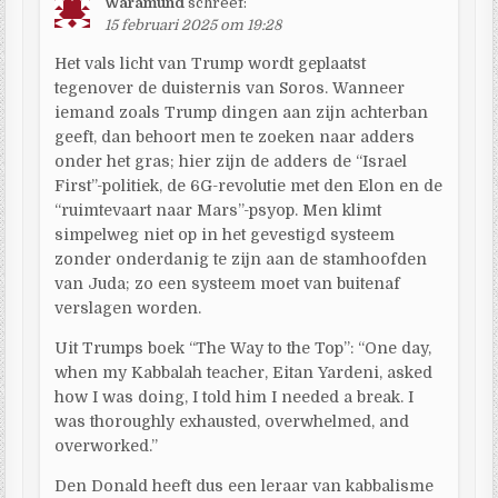
Waramund
schreef:
15 februari 2025 om 19:28
Het vals licht van Trump wordt geplaatst
tegenover de duisternis van Soros. Wanneer
iemand zoals Trump dingen aan zijn achterban
geeft, dan behoort men te zoeken naar adders
onder het gras; hier zijn de adders de “Israel
First”-politiek, de 6G-revolutie met den Elon en de
“ruimtevaart naar Mars”-psyop. Men klimt
simpelweg niet op in het gevestigd systeem
zonder onderdanig te zijn aan de stamhoofden
van Juda; zo een systeem moet van buitenaf
verslagen worden.
Uit Trumps boek “The Way to the Top”: “One day,
when my Kabbalah teacher, Eitan Yardeni, asked
how I was doing, I told him I needed a break. I
was thoroughly exhausted, overwhelmed, and
overworked.”
Den Donald heeft dus een leraar van kabbalisme