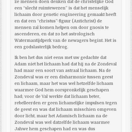
ze mensen doen denken dat de christelijke God
een “slecht ruimtewezen” is dat het menselijk
lichaam door genetic engineering gemaakt heeft
en dat een “christus”-figuur (Antichrist) de
mensen zal komen helpen om door gnosis te
ascenderen, en dat zo het astrologisch
Watermantijdperk van de newagers begint. Het is
een godslasterlijk bedrog.
Ik ben het dus niet eens met uw gedachte dat
Adam niet het lichaam had dat hij na de Zondeval
had maar een soort van astraal lichaam. Na de
Zondeval was er een disharmonie tussen geest
en lichaam, maar het was wel hetzelfde lichaam
waarmee God hem oorspronkelijk geschapen
had; voor de Val werkte dat lichaam beter,
rebelleerden er geen lichamelijke impulsen tegen
de geest en was dat lichaam misschien omgeven
door licht, maar het Adamisch lichaam na de
Zondeval was wel datzelfde lichaam waarmee
Jahwe hem geschapen had en was dus