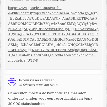
https://www.google.com/search?
q=blue+beam+project&oq=blue+beam+project&gs_lcrp
=EgZjaHJvbWUqDwgAEAAYQxjjAhiABBiKBTIPCAAQ
ABhDGOMCGIAEGIoFMgwIARAuGEMYgAQYigUyBw
gCEAAYgAQyCggDEAAYxwMYgAQyCggEEAAYxwMYg
AQyDAgFEAAYQxiABBiKBTIHCAYQABiABDIKCAcQLh
jUAhiABDIMCAgQABhDGIAEGIoFMgoICRAAGMcDGI
AEMgoIChAAGMcDGIAEMgoICxAuGNQCGIAEMgYID
BBFGDwyBggNEEUYPNIBCTE2NDAxajBqOagCAbAC
AQ&client=ms-android-lge-rev1&sourceid=chrome-
mobile&ie=UTF-8
Edwin vissers
schreef:
16 februari 2025 om 07:05
Gemeenten moeten de komende zes maanden
onderdak vinden voor een recordaantal van bijna
30.000 statushouders.