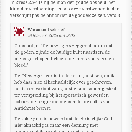
In 2Tess.2:3-4 is hij de man der goddeloosheid, het
kind der verdoeming.. en als deze verdwenen is dan
verschijnt pas de antichrist, de goddeloze zelf, vers 8
Waramund
schreef:
16 februari 2025 om 18:02
Constantijn: “De new agers zeggen daarom dat
de goden, zijnde de huidige buitenaardsen, de
mens geschapen hebben.. de mens van vlees en
bloed.”
De “New Age”-leer is in de kern gnostisch, en ik
heb daar hier al herhaaldelijk over geschreven;
het is een variant van gnosticisme samengesteld
ter verspreiding bij het apostatisch geworden
publiek, de religie die mensen tot de cultus van
Antichrist brengt.
De valse gnosis beweert dat de christelijke God
niet almachtig is maar een demiurg met
ondergeschikte archons en dat hij een