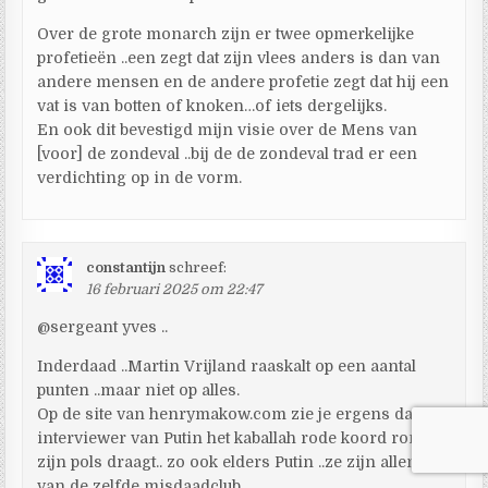
Over de grote monarch zijn er twee opmerkelijke
profetieën ..een zegt dat zijn vlees anders is dan van
andere mensen en de andere profetie zegt dat hij een
vat is van botten of knoken…of iets dergelijks.
En ook dit bevestigd mijn visie over de Mens van
[voor] de zondeval ..bij de de zondeval trad er een
verdichting op in de vorm.
constantijn
schreef:
16 februari 2025 om 22:47
@sergeant yves ..
Inderdaad ..Martin Vrijland raaskalt op een aantal
punten ..maar niet op alles.
Op de site van henrymakow.com zie je ergens dat de
interviewer van Putin het kaballah rode koord rond
zijn pols draagt.. zo ook elders Putin ..ze zijn allemaal
van de zelfde misdaadclub.