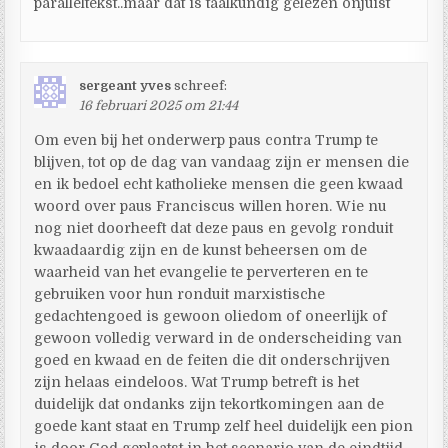
paralleltekst..maar dat is taalkundig gelezen onjuist
sergeant yves
schreef:
16 februari 2025 om 21:44
Om even bij het onderwerp paus contra Trump te
blijven, tot op de dag van vandaag zijn er mensen die
en ik bedoel echt katholieke mensen die geen kwaad
woord over paus Franciscus willen horen. Wie nu
nog niet doorheeft dat deze paus en gevolg ronduit
kwaadaardig zijn en de kunst beheersen om de
waarheid van het evangelie te perverteren en te
gebruiken voor hun ronduit marxistische
gedachtengoed is gewoon oliedom of oneerlijk of
gewoon volledig verward in de onderscheiding van
goed en kwaad en de feiten die dit onderschrijven
zijn helaas eindeloos. Wat Trump betreft is het
duidelijk dat ondanks zijn tekortkomingen aan de
goede kant staat en Trump zelf heel duidelijk een pion
is door God geplaatst in het scenario van de eindtijd