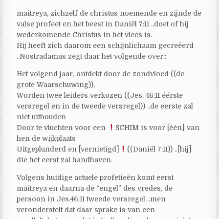
maitreya, zichzelf de christus noemende en zijnde de
valse profeet en het beest in Daniël 7:11 ..doet of hij
wederkomende Christus in het vlees is.
Hij heeft zich daarom een schijnlichaam gecreëerd
..Nostradamus zegt daar het volgende over::
Het volgend jaar, ontdekt door de zondvloed ((de
grote Waarschuwing)),
Worden twee leiders verkozen ((Jes. 46:11 éérste
versregel en in de tweede versregel)) ..de eerste zal
niet uithouden
Door te vluchten voor een
SCHIM is voor [één] van
hen de wijkplaats
Uitgeplunderd en [vernietigd]
((Daniël 7:11)) ..[hij]
die het eerst zal handhaven.
Volgens huidige actuele profetieën komt eerst
maitreya en daarna de “engel” des vredes, de
persoon in Jes.46:11 tweede versregel ..men
veronderstelt dat daar sprake is van een