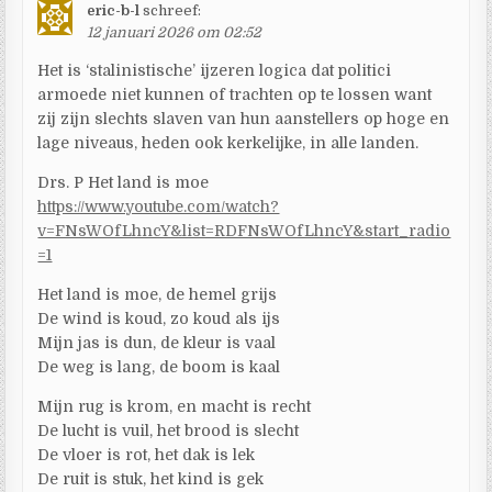
eric-b-l
schreef:
12 januari 2026 om 02:52
Het is ‘stalinistische’ ijzeren logica dat politici
armoede niet kunnen of trachten op te lossen want
zij zijn slechts slaven van hun aanstellers op hoge en
lage niveaus, heden ook kerkelijke, in alle landen.
Drs. P Het land is moe
https://www.youtube.com/watch?
v=FNsWOfLhncY&list=RDFNsWOfLhncY&start_radio
=1
Het land is moe, de hemel grijs
De wind is koud, zo koud als ijs
Mijn jas is dun, de kleur is vaal
De weg is lang, de boom is kaal
Mijn rug is krom, en macht is recht
De lucht is vuil, het brood is slecht
De vloer is rot, het dak is lek
De ruit is stuk, het kind is gek