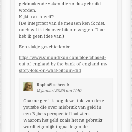
geldmakende zaken die zo dus gebruikt
worden.
Kijkt u a.u.b. zelf?
(De integriteit van de mensen ken ik niet,
noch wil ik iets over bitcoin zeggen. Daar
heb ik geen idee van.)
Een stukje geschiedenis:
https://www.simondixon.com/blog/chased-
out-of-england-by-the-bank-of-england-my-
story-told-on-what-bitcoin-did
Raphaël
schreef:
15 januari 2026 om 14:10
Gaarne geef ik nog deze link, van deze
youtube die over misbruik van geld in
een Bijbels perspectief laat zien.
Waarom het geld zoals het nu gebruikt
wordt eigenlijk ingaat tegen de