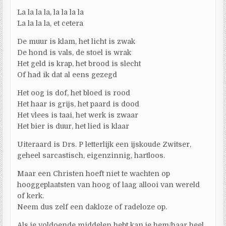
La la la la, la la la la
La la la la, et cetera
De muur is klam, het licht is zwak
De hond is vals, de stoel is wrak
Het geld is krap, het brood is slecht
Of had ik dat al eens gezegd
Het oog is dof, het bloed is rood
Het haar is grijs, het paard is dood
Het vlees is taai, het werk is zwaar
Het bier is duur, het lied is klaar
Uiteraard is Drs. P letterlijk een ijskoude Zwitser,
geheel sarcastisch, eigenzinnig, hartloos.
Maar een Christen hoeft niet te wachten op
hooggeplaatsten van hoog of laag allooi van wereld
of kerk.
Neem dus zelf een dakloze of radeloze op.
Als je voldoende middelen hebt kan je hem/haar heel