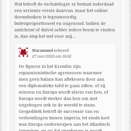
Wat betreft de eschatologie: er bestaat inderdaad
een serieuze versie daarvan, maar het online
doemdenken is tegenwoordig
buitenproportioneel en ongezond. Indien de
antichrist of duivel achter iedere boom te vinden
is, dan stop het wel voor mij….
Waramund
schreef:
27 mei 2025 om 18:52
De figuren in het Kremlin zijn
expansionistische agressoren waarmee
men geen balans kan aftekenen door aan
een diplomatieke tafel te gaan zitten; of zij
winnen en Europa wordt slavin van hen, of
Europa wordt sterker dan hen om met
ongebogen nek in de wereld te staan.
Geopolitiek betreft de successie van en
verhoudingen tussen imperia; tot sinds kort
was Europa onderworpen aan het Atlantisch
imperium, en nu dat opgeheven is wordt