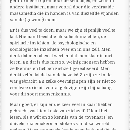
geïnformeerd op en door de schooltjes, en zelfs in
andere instituten, maar vooral door die verdraaide
massamedia die in handen is van diezelfde vijanden
van de (gewone) mens.
Er is dus veel te doen, maar we zijn eigenlijk veel te
laat. Niemand leest die filosofisch inzichten, de
spirituele inzichten, de psychologische en
sociologische inzichten over en in ons zelf. Men
denk dat men alles al weet en dat men klaar is met
leren. En dat is dus niet zo. Weinig mensen hebben
zelfkennis en hebben zichzelf gerealiseerd. Men
denkt zelfs dat dat van de boze is! Zo zijn ze in de
war gebracht. En zulke overtuigingen zijn er niet zo
een twee drie uit, vooral gelovigen zijn bijna bang
voor dit soort mensenkennis.
Maar goed, er zijn er die zeer veel in kaart hebben
gebracht, vaak ten koste van zichzelf. U kunt het
lezen, als u wilt en zo kennis van de ’tovenaars’ en
duivels, ruziemakers en stokers van deze wereld
opdoen. Maar, nogmaals, het is geen leuk inzicht, de