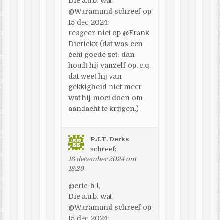
Die a.u.b. wat
@Waramund schreef op
15 dec 2024:
reageer niet op @Frank
Dierickx (dat was een
écht goede zet; dan
houdt hij vanzelf op, c.q.
dat weet hij van
gekkigheid niet meer
wat hij moet doen om
aandacht te krijgen.)
P.J.T. Derks
schreef:
16 december 2024 om
18:20
@eric-b-l,
Die a.u.b. wat
@Waramund schreef op
15 dec 2024: