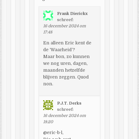
Frank Dierickx
schreef:
16 december 2024 om
17:48
En alleen Eric kent de
de ‘Waarheid’?
Maar bon, zo kunnen
we nog uren, dagen,
maanden hetzelfde
blijven zeggen. Quod
non.
P.J.T. Derks
schreef:
16 december 2024 om
18:20
@eric-b-l,