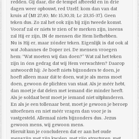
redden. Gij daar, die de tempel afbreekt en in drie
dagen weer opbouwt, red Uzelf; kom dan van dat
kruis af (Mt 27,40; Mc 15,30,31; Lc 23,35-37). Geen
teken dus. Zo zal het ook zijn bij zijn tweede komst.
Vooraf zal er niets te zien of te merken zijn, ineens
zal Hij er zijn, IN de mensen die Hem liefhebben.
Nu is Hij er, maar zónder teken. Eigenlijk is dat ook al
wat Johannes de Doper zei. De mensen vroegen
hem: “Wat moeten wij dan doen?” Wat zal het teken
zijn in óns gedrag dat wij Hem verwachten? Daarop
antwoordt hij: Je hoeft niets bijzonders te doen, je
hoeft alleen maar dát te doen, wat je als mens moet
doen, gewoon de plichten van staat. Als je méér hebt,
dan moet je dat delen met iemand die minder heeft.
Als je soldaat bent moet je iemand niet uitplunderen.
En als je een tollenaar bent, moet je gewoon je beroep
uitoefenen en niet méér vragen dan voor je is
vastgesteld. Allemaal niets bijzonders dus. Jezus
gewoon mens, wij gewoon mens.
Hieruit kun je concluderen dat er aan het oude
menszijn met zijn kwalen, met zijn structuren, met