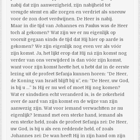
nabij dat zijn aanwezigheid, zijn nabijheid tot
vreugde stemt en alle zorgen en verdriet als sneeuw
voor de zon doet verdwijnen. De Heer is nabij.
Maar in die tijd van Johannes en Paulus was de Heer
toch al gekomen? Wat zijn we er nu eigenlijk op
vooruit gegaan sinds de tijd dat Hij hier op aarde is
gekomen? We zijn eigenlijk nog even ver als vóór
zijn komst. Ja, het lijkt erop dat Hij ná zijn komst nog
verder van ons verwijderd is dan vóór zijn komst,
want voor zijn komst heette het, u hebt dat in de eerste
lezing uit de profeet Sefanja kunnen horen: “De Heer,
de Koning van Israël blijft bij u”, en: “De Heer, uw God,
is bij u …” Is Hij er nu wel of moet Hij nog komen?
Wat er sindsdien echt veranderd is, is de zekerheid
over de aard van zijn komst en de wijze van zijn
aanwezig zijn. Wat voor iemand verwachtten ze nu
eigenlijk? Iemand met een sterke hand, iemand als
een sterke held, zoals de profeet Sefanja zei: De Heer,
uw God, is bij u als een reddende held, of zoals
Johannes zei: De wan heeft Hij in zijn hand om zijn