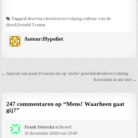
Tagged
abortus
,
christenvervolging
,
cultuur van de
dood
,
Donald Trump
Auteur:
Hypoliet
Berichtnavigatie
← Aanval van paus Franciscus op ‘woke’ geschiedenisvervalsing
Kerstmis in uw ziel →
247 commentaren op “
Mens! Waarheen gaat
gij?
”
Frank Dierickx
schreef:
15 december 2024 om 13:48