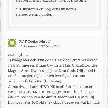
en vooral NIET KLAGEN, MAAR DRAGEN;
dus: luisteren en nog eens luisteren
en heel weinig praten.
P.J.T. Derks
schreef:
15 december 2024 om 17:24
@Josephus,
U klaagt aan één stuk door. Daardoor blijft het kwaad
in U sluimeren. Draag Uw lasten (als U kúnt) zónder
klagen. Zoek Uw steun bij het Lam Gods (Hij is écht
een lammetje); Hij laat Zich letterlijk door ons
verraden ÉN opeten (H. Hostie).
Jezus dwingt ons NIÉT; Hij heeft Zijn Lichaam en
Geest LÉTTERLIJK 100% gegeven met het doel, om
ÓNS te redden van de duivel. Méér had Hij niet; Hij
had als mens (GODMens) ÁLLES gegeven wat Hij had.