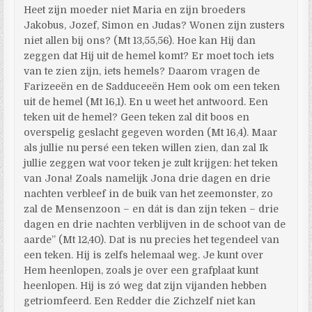
Heet zijn moeder niet Maria en zijn broeders
Jakobus, Jozef, Simon en Judas? Wonen zijn zusters
niet allen bij ons? (Mt 13,55,56). Hoe kan Hij dan
zeggen dat Hij uit de hemel komt? Er moet toch iets
van te zien zijn, iets hemels? Daarom vragen de
Farizeeën en de Sadduceeën Hem ook om een teken
uit de hemel (Mt 16,1). En u weet het antwoord. Een
teken uit de hemel? Geen teken zal dit boos en
overspelig geslacht gegeven worden (Mt 16,4). Maar
als jullie nu persé een teken willen zien, dan zal Ik
jullie zeggen wat voor teken je zult krijgen: het teken
van Jona! Zoals namelijk Jona drie dagen en drie
nachten verbleef in de buik van het zeemonster, zo
zal de Mensenzoon – en dát is dan zijn teken – drie
dagen en drie nachten verblijven in de schoot van de
aarde” (Mt 12,40). Dat is nu precies het tegendeel van
een teken. Hij is zelfs helemaal weg. Je kunt over
Hem heenlopen, zoals je over een grafplaat kunt
heenlopen. Hij is zó weg dat zijn vijanden hebben
getriomfeerd. Een Redder die Zichzelf niet kan