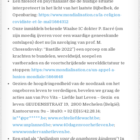
Een filosoof en psychanalist die de huidige situatie
interpreteert in het licht van het laatste Bijbelbek, de
Openbaring:
https://www.mondialisation.ca/la-religion-
covidiste-et-le-mal/5664312
Onze inmiddels bekende Waalse IC dokter P. Sacré (om
zijn moedig ijveren voor een waardige geneeskunde
ontslagen) doet nu (in navolging van prof. M.
Chossudovsky: “Bastille 2022”) een oproep om alle
krachten te bundelen, wereldwijd, soepel en
vastberaden en de voortschrijdende werelddictatuur te
stoppen:
https://www.mondialisation.ca/un-appel-a-
lunion-mondiale/5664648
Gezien de hoogdringendheid van de noodzaak om het
ongeboren leven te verdedigen, bevelen we graag de
acties aan van Pro Vita – Liefde laat Leven – Gezin en
leven: GEUDENSSTRAAT 19, 2800 Mechelen (België);
Kantooruren: 9u – 16u30: + 32 (0)15/42.28.14;
in**@pr*****.be
;
www.echteliefdewacht.be
;
www.unplanned.be
;
www.40dagenvoorhetleven.be
;
www.wondervanhetleven.be
.
Een stad als “
heiligdom voor de ongeboren kinderen
”! In