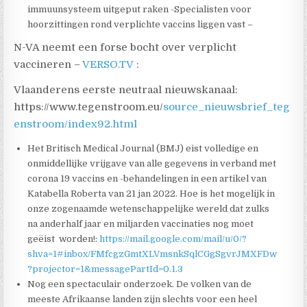
immuunsysteem uitgeput raken -Specialisten voor
hoorzittingen rond verplichte vaccins liggen vast –
N-VA neemt een forse bocht over verplicht
vaccineren –
VERSO.TV
:
Vlaanderens eerste neutraal nieuwskanaal:
https://www.tegenstroom.eu/
source_nieuwsbrief_teg
enstroom/index92.html
Het Britisch Medical Journal (BMJ) eist volledige en
onmiddellijke vrijgave van alle gegevens in verband met
corona 19 vaccins en -behandelingen in een artikel van
Katabella Roberta van 21 jan 2022. Hoe is het mogelijk in
onze zogenaamde wetenschappelijke wereld dat zulks
na anderhalf jaar en miljarden vaccinaties nog moet
geëist worden!:
https://mail.google.com/mail/u/0/?
shva=1#inbox/FMfcgzGmtXLVmsnkSqlCGgSgvrJMXFDw
?projector=1&messagePartId=0.1.3
Nog een spectaculair onderzoek. De volken van de
meeste Afrikaanse landen zijn slechts voor een heel