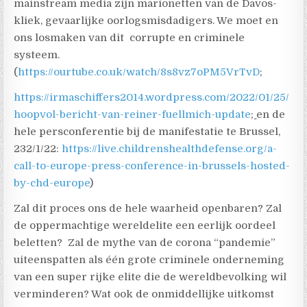
mainstream media zijn marionetten van de Davos-
kliek, gevaarlijke oorlogsmisdadigers. We moet en
ons losmaken van dit corrupte en criminele
systeem.
(
https://ourtube.co.uk/watch/8s8vz7oPM5VrTvD
;
https://irmaschiffers2014.wordpress.com/2022/01/25/
hoopvol-bericht-van-reiner-fuellmich-update
;
en de
hele persconferentie bij de manifestatie te Brussel,
232/1/22:
https://live.childrenshealthdefense.org/a-
call-to-europe-press-conference-in-brussels-hosted-
by-chd-europe
)
Zal dit proces ons de hele waarheid openbaren? Zal
de oppermachtige wereldelite een eerlijk oordeel
beletten? Zal de mythe van de corona “pandemie”
uiteenspatten als één grote criminele onderneming
van een super rijke elite die de wereldbevolking wil
verminderen? Wat ook de onmiddellijke uitkomst