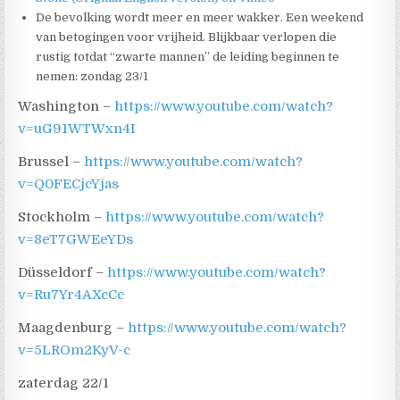
De bevolking wordt meer en meer wakker. Een weekend
van betogingen voor vrijheid. Blijkbaar verlopen die
rustig totdat “zwarte mannen” de leiding beginnen te
nemen: zondag 23/1
Washington –
https://www.youtube.com/watch?
v=uG91WTWxn4I
Brussel –
https://www.youtube.com/watch?
v=Q0FECjcYjas
Stockholm –
https://www.youtube.com/watch?
v=8eT7GWEeYDs
Düsseldorf –
https://www.youtube.com/watch?
v=Ru7Yr4AXcCc
Maagdenburg –
https://www.youtube.com/watch?
v=5LROm2KyV-c
zaterdag 22/1