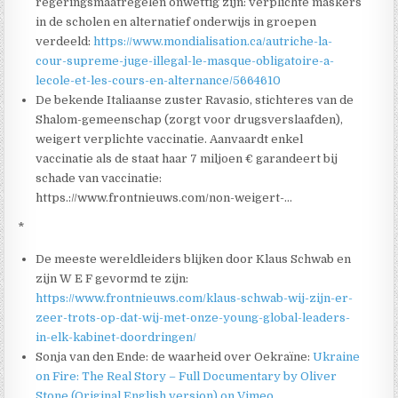
regeringsmaatregelen onwettig zijn: verplichte maskers
in de scholen en alternatief onderwijs in groepen
verdeeld:
https://www.mondialisation.ca/autriche-la-
cour-supreme-juge-illegal-le-masque-obligatoire-a-
lecole-et-les-cours-en-alternance/5664610
De bekende Italiaanse zuster Ravasio, stichteres van de
Shalom-gemeenschap (zorgt voor drugsverslaafden),
weigert verplichte vaccinatie. Aanvaardt enkel
vaccinatie als de staat haar 7 miljoen € garandeert bij
schade van vaccinatie:
https.://www.frontnieuws.com/non-weigert-…
*
De meeste wereldleiders blijken door Klaus Schwab en
zijn W E F gevormd te zijn:
https://www.frontnieuws.com/klaus-schwab-wij-zijn-er-
zeer-trots-op-dat-wij-met-onze-young-global-leaders-
in-elk-kabinet-doordringen/
Sonja van den Ende: de waarheid over Oekraïne:
Ukraine
on Fire: The Real Story – Full Documentary by Oliver
Stone (Original English version) on Vimeo