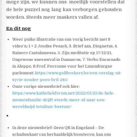
moge zijn, we kunnen ons moeilijk voorstellen dat
de hele puzzel nog lang kan verborgen gehouden
worden. Steeds meer maskers vallen af.
En dit nog
Weer puike illustratie van ons vorig bericht met 8
video’s
:
1 + 2 Joodse Pesach, 3. Brief aan, Diognetus, 4.
Rainero Cantalamessa, 5. Zijn meditatie op 17/12/21,
Ongewone sneeuwval in Damascus, 7. Verbo Encarnado
in Aleppo, 8.Prof. Perronne voor het Luxemburgse
parlement:
https://www.golfbrekers.be/een-verslag-uit-
syrie-zonder-poco-bril-245/
Onze vorige nieuwsbrief ook hier:
https://www.katholiekforum.net/2022/01/21/de-hele-
mensenfamilie-drijft-steeds-meer-af-naar-een-
wereldwijd-totalitair-bestuur/
*
In deze nieuwsbrief: Geen QR in Engeland – De
schaduwkant van herhaaldelijk boosteren: kan ons