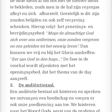
de oude mens af om ons met de nieuwe mens
te bekleden, zoals men in de hal zijn regenjas
aflegt en zich afborstelt. Geestelijk is dit: zijn
zonden belijden en ook zelf vergeving
schenken. Hierop volgt het genezings- en
bevrijdingsgebed: “
Moge de almachtige God
zich over ons ontfermen, onze zonden vergeven
en ons geleiden tot het eeuwig leven”.
Dan
kunnen we vrij en blij het Gloria aanheffen:
“
Eer aan God in den hoge…”.
De fase in de
voorhal wordt afgesloten met het
openingsgebed, dat het thema van de dag
aangeeft.
2.
De audiëntiezaal.
Een audiëntie bestaat uit luisteren en spreken:
we ontvangen een boodschap en voegen er
ook onze goedkeuring aan toe. We luisteren
naar het Woord Gods, eerst van de profeten of