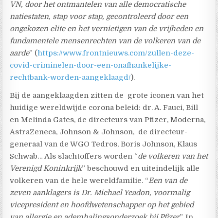
VN, door het ontmantelen van alle democratische
natiestaten, stap voor stap, gecontroleerd door een
ongekozen elite en het vernietigen van de vrijheden en
fundamentele mensenrechten van de volkeren van de
aarde
” (
https://www.frontnieuws.com/zullen-deze-
covid-criminelen-door-een-onafhankelijke-
rechtbank-worden-aangeklaagd/
).
Bij de aangeklaagden zitten de grote iconen van het
huidige wereldwijde corona beleid: dr. A. Fauci, Bill
en Melinda Gates, de directeurs van Pfizer, Moderna,
AstraZeneca, Johnson & Johnson, de directeur-
generaal van de WGO Tedros, Boris Johnson, Klaus
Schwab… Als slachtoffers worden “
de volkeren van het
Verenigd Koninkrijk
” beschouwd en uiteindelijk alle
volkeren van de hele wereldfamilie. “
Een van de
zeven aanklagers is Dr. Michael Yeadon, voormalig
vicepresident en hoofdwetenschapper op het gebied
van allergie en ademhalingsonderzoek bij Pfizer
”. In