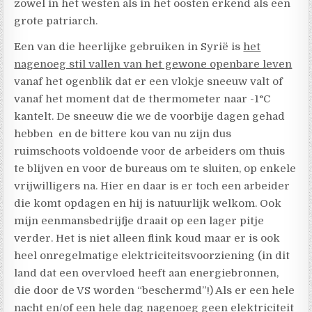
zowel in het westen als in het oosten erkend als een
grote patriarch.
Een van die heerlijke gebruiken in Syrië is
het
nagenoeg stil vallen van het gewone openbare leven
vanaf het ogenblik dat er een vlokje sneeuw valt of
vanaf het moment dat de thermometer naar -1°C
kantelt. De sneeuw die we de voorbije dagen gehad
hebben en de bittere kou van nu zijn dus
ruimschoots voldoende voor de arbeiders om thuis
te blijven en voor de bureaus om te sluiten, op enkele
vrijwilligers na. Hier en daar is er toch een arbeider
die komt opdagen en hij is natuurlijk welkom. Ook
mijn eenmansbedrijfje draait op een lager pitje
verder. Het is niet alleen flink koud maar er is ook
heel onregelmatige elektriciteitsvoorziening (in dit
land dat een overvloed heeft aan energiebronnen,
die door de VS worden “beschermd”!) Als er een hele
nacht en/of een hele dag nagenoeg geen elektriciteit