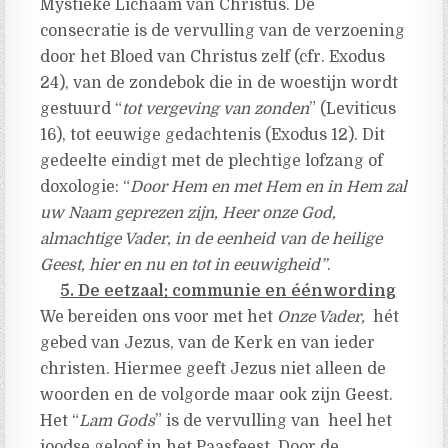
Mystieke Lichaam van Christus. De
consecratie is de vervulling van de verzoening
door het Bloed van Christus zelf (cfr. Exodus
24), van de zondebok die in de woestijn wordt
gestuurd “
tot vergeving van zonden
” (Leviticus
16), tot eeuwige gedachtenis (Exodus 12). Dit
gedeelte eindigt met de plechtige lofzang of
doxologie: “
Door Hem en met Hem en in Hem zal
uw Naam geprezen zijn, Heer onze God,
almachtige Vader, in de eenheid van de heilige
Geest, hier en nu en tot in eeuwigheid”
.
5. De eetzaal: communie en éénwording
We bereiden ons voor met het
Onze Vader,
hét
gebed van Jezus, van de Kerk en van ieder
christen. Hiermee geeft Jezus niet alleen de
woorden en de volgorde maar ook zijn Geest.
Het “
Lam Gods
” is de vervulling van heel het
joodse geloof in het Paasfeest. Door de