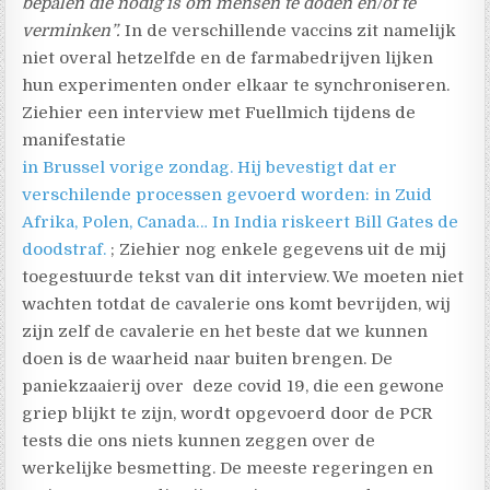
bepalen die nodig is om mensen te doden en/of te
verminken”.
In de verschillende vaccins zit namelijk
niet overal hetzelfde en de farmabedrijven lijken
hun experimenten onder elkaar te synchroniseren.
Ziehier een interview met Fuellmich tijdens de
manifestatie
in Brussel vorige zondag. Hij bevestigt dat er
verschilende processen gevoerd worden: in Zuid
Afrika, Polen, Canada… In India riskeert Bill Gates de
doodstraf.
; Ziehier nog enkele gegevens uit de mij
toegestuurde tekst van dit interview. We moeten niet
wachten totdat de cavalerie ons komt bevrijden, wij
zijn zelf de cavalerie en het beste dat we kunnen
doen is de waarheid naar buiten brengen. De
paniekzaaierij over deze covid 19, die een gewone
griep blijkt te zijn, wordt opgevoerd door de PCR
tests die ons niets kunnen zeggen over de
werkelijke besmetting. De meeste regeringen en