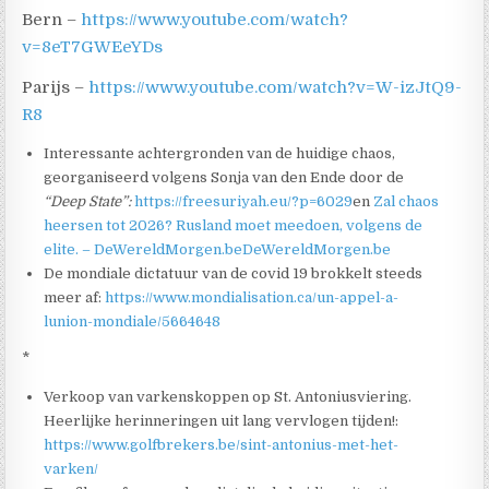
Bern –
https://www.youtube.com/watch?
v=8eT7GWEeYDs
Parijs –
https://www.youtube.com/watch?v=W-izJtQ9-
R8
Interessante achtergronden van de huidige chaos,
georganiseerd volgens Sonja van den Ende door de
“Deep State”:
https://freesuriyah.eu/?p=6029
en
Zal chaos
heersen tot 2026? Rusland moet meedoen, volgens de
elite. – DeWereldMorgen.beDeWereldMorgen.be
De mondiale dictatuur van de covid 19 brokkelt steeds
meer af:
https://www.mondialisation.ca/un-appel-a-
lunion-mondiale/5664648
*
Verkoop van varkenskoppen op St. Antoniusviering.
Heerlijke herinneringen uit lang vervlogen tijden!:
https://www.golfbrekers.be/sint-antonius-met-het-
varken/