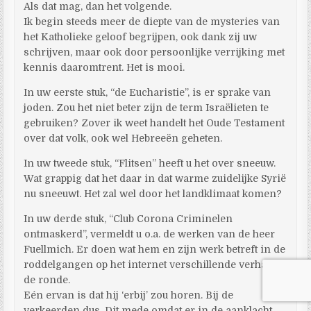
Als dat mag, dan het volgende.
Ik begin steeds meer de diepte van de mysteries van
het Katholieke geloof begrijpen, ook dank zij uw
schrijven, maar ook door persoonlijke verrijking met
kennis daaromtrent. Het is mooi.
In uw eerste stuk, “de Eucharistie”, is er sprake van
joden. Zou het niet beter zijn de term Israëlieten te
gebruiken? Zover ik weet handelt het Oude Testament
over dat volk, ook wel Hebreeën geheten.
In uw tweede stuk, “Flitsen” heeft u het over sneeuw.
Wat grappig dat het daar in dat warme zuidelijke Syrië
nu sneeuwt. Het zal wel door het landklimaat komen?
In uw derde stuk, “Club Corona Criminelen
ontmaskerd”, vermeldt u o.a. de werken van de heer
Fuellmich. Er doen wat hem en zijn werk betreft in de
roddelgangen op het internet verschillende verhalen
de ronde.
Eén ervan is dat hij ‘erbij’ zou horen. Bij de
verkeerden dus. Dit mede omdat er in de aanklacht