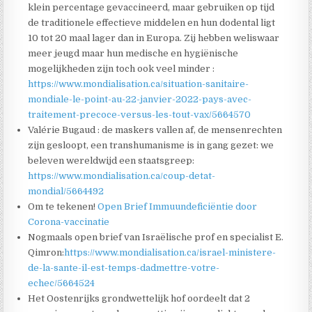
klein percentage gevaccineerd, maar gebruiken op tijd
de traditionele effectieve middelen en hun dodental ligt
10 tot 20 maal lager dan in Europa. Zij hebben weliswaar
meer jeugd maar hun medische en hygiënische
mogelijkheden zijn toch ook veel minder :
https://www.mondialisation.ca/situation-sanitaire-
mondiale-le-point-au-22-janvier-2022-pays-avec-
traitement-precoce-versus-les-tout-vax/5664570
Valérie Bugaud : de maskers vallen af, de mensenrechten
zijn gesloopt, een transhumanisme is in gang gezet: we
beleven wereldwijd een staatsgreep:
https://www.mondialisation.ca/coup-detat-
mondial/5664492
Om te tekenen!
Open Brief Immuundeficiëntie door
Corona-vaccinatie
Nogmaals open brief van Israëlische prof en specialist E.
Qimron:
https://www.mondialisation.ca/israel-ministere-
de-la-sante-il-est-temps-dadmettre-votre-
echec/5664524
Het Oostenrijks grondwettelijk hof oordeelt dat 2