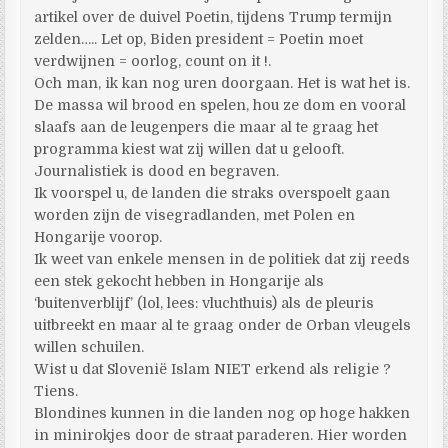
artikel over de duivel Poetin, tijdens Trump termijn
zelden….. Let op, Biden president = Poetin moet
verdwijnen = oorlog, count on it !.
Och man, ik kan nog uren doorgaan. Het is wat het is.
De massa wil brood en spelen, hou ze dom en vooral
slaafs aan de leugenpers die maar al te graag het
programma kiest wat zij willen dat u gelooft.
Journalistiek is dood en begraven.
Ik voorspel u, de landen die straks overspoelt gaan
worden zijn de visegradlanden, met Polen en
Hongarije voorop.
Ik weet van enkele mensen in de politiek dat zij reeds
een stek gekocht hebben in Hongarije als
‘buitenverblijf’ (lol, lees: vluchthuis) als de pleuris
uitbreekt en maar al te graag onder de Orban vleugels
willen schuilen.
Wist u dat Slovenië Islam NIET erkend als religie ?
Tiens.
Blondines kunnen in die landen nog op hoge hakken
in minirokjes door de straat paraderen. Hier worden