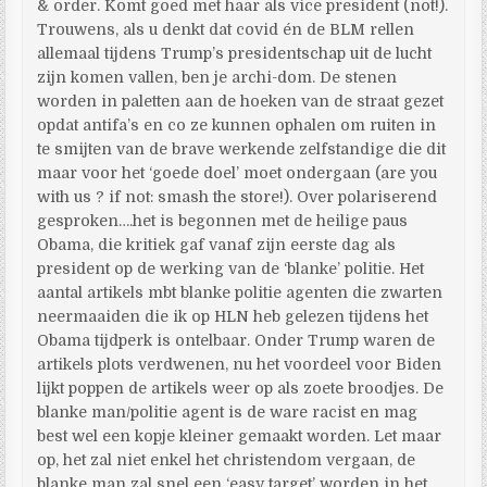
& order. Komt goed met haar als vice president (not!).
Trouwens, als u denkt dat covid én de BLM rellen
allemaal tijdens Trump’s presidentschap uit de lucht
zijn komen vallen, ben je archi-dom. De stenen
worden in paletten aan de hoeken van de straat gezet
opdat antifa’s en co ze kunnen ophalen om ruiten in
te smijten van de brave werkende zelfstandige die dit
maar voor het ‘goede doel’ moet ondergaan (are you
with us ? if not: smash the store!). Over polariserend
gesproken….het is begonnen met de heilige paus
Obama, die kritiek gaf vanaf zijn eerste dag als
president op de werking van de ‘blanke’ politie. Het
aantal artikels mbt blanke politie agenten die zwarten
neermaaiden die ik op HLN heb gelezen tijdens het
Obama tijdperk is ontelbaar. Onder Trump waren de
artikels plots verdwenen, nu het voordeel voor Biden
lijkt poppen de artikels weer op als zoete broodjes. De
blanke man/politie agent is de ware racist en mag
best wel een kopje kleiner gemaakt worden. Let maar
op, het zal niet enkel het christendom vergaan, de
blanke man zal snel een ‘easy target’ worden in het