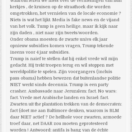
Waarom lezen we niets over de vernielingen van hun
kerkjes , de kruisen op de straathoek die worden
omgetrokken, het vernielen van de locale economie ?
Niets is wat het lijkt. Media is fake news en de vijand
van het volk. Tump is geen heilige, maar ik kijk naar
zijn daden , niet naar zijn tweets/woorden.
Onder obama moesten de zwarte univs elk jaar
opnieuw subsidies komen vragen, Trump tekende
ineens voor 4 jaar subsidies.
Trump is naief te stellen dat hij enkel vrede wil mijn
gedacht. Hij trekt troepen terug en wil stoppen met
wereldpolitie te spelen. Zijn voorgangers (incluis
paus obama) hebben bewezen dat buitenlandse politie
NIET werkt sinds decennia. Trump is een party
crasher. Ambassade naar Jeruzalem: fact. No wars:
fact. Vrede met Arabische landen en Israel: fact.
Zwarten uit the plantation trekken van de democraten:
fact (doet me aan Baltimore denken, waarom is BLM
daar NIET actief ? De hellhole voor zwarten, armoede
troef daar, net DAAR zou moeten geprotesteerd
worden ! Antwoord: antifa is bang van de échte