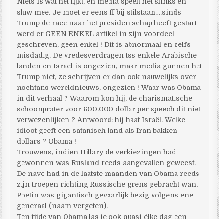
Niets is wat het lijkt, en media speelt het slinks en
sluw mee. Je moet er eens ff bij stilstaan….sinds
Trump de race naar het presidentschap heeft gestart
werd er GEEN ENKEL artikel in zijn voordeel
geschreven, geen enkel ! Dit is abnormaal en zelfs
misdadig. De vredesverdragen tss enkele Arabische
landen en Israel is ongezien, maar media gunnen het
Trump niet, ze schrijven er dan ook nauwelijks over,
nochtans wereldnieuws, ongezien ! Waar was Obama
in dit verhaal ? Waarom kon hij, de charismatische
schoonprater voor 600.000 dollar per speech dit niet
verwezenlijken ? Antwoord: hij haat Israël. Welke
idioot geeft een satanisch land als Iran bakken
dollars ? Obama !
Trouwens, indien Hillary de verkiezingen had
gewonnen was Rusland reeds aangevallen geweest.
De navo had in de laatste maanden van Obama reeds
zijn troepen richting Russische grens gebracht want
Poetin was gigantisch gevaarlijk bezig volgens ene
generaal (naam vergeten).
Ten tijde van Obama las je ook quasi élke dag een