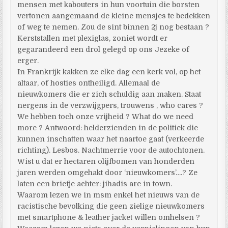
mensen met kabouters in hun voortuin die borsten
vertonen aangemaand de kleine mensjes te bedekken
of weg te nemen. Zou de sint binnen 2j nog bestaan ?
Kerststallen met plexiglas, zoniet wordt er
gegarandeerd een drol gelegd op ons Jezeke of
erger.
In Frankrijk kakken ze elke dag een kerk vol, op het
altaar, of hosties ontheiligd. Allemaal de
nieuwkomers die er zich schuldig aan maken. Staat
nergens in de verzwijgpers, trouwens , who cares ?
We hebben toch onze vrijheid ? What do we need
more ? Antwoord: helderzienden in de politiek die
kunnen inschatten waar het naartoe gaat (verkeerde
richting). Lesbos. Nachtmerrie voor de autochtonen.
Wist u dat er hectaren olijfbomen van honderden
jaren werden omgehakt door ‘nieuwkomers’….? Ze
laten een briefje achter: jihadis are in town.
Waarom lezen we in msm enkel het nieuws van de
racistische bevolking die geen zielige nieuwkomers
met smartphone & leather jacket willen omhelsen ?