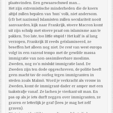
plaatsvinden. Een gewaarschuwd man….
Het zijn extremistische minderheden die de koers
altijd zullen bepalen van ‘hun’ volk, niet andersom.
(cfr het nazisme) Islamisten zullen seculariteit nooit
aanvaarden, kijk naar Frankrijk, stoere Macron komt
uit zijn schulp met stoere praat om islamisme aan te
pakken. Too late, too little stupid ! Het kalf is al lang
verzopen, Frankrijk IS reeds geïslamiseerd, ze
beseffen het alleen nog niet. De rest van west europa
volgt in een razend tempo met de gewilde massa
immigratie van non-assimileerbare moslims.
Zweden, nog zo’n mislukt immigratie land. De
Zweden zijn ten dode opgeschreven, de politie heeft
geen macht tav de oorlog tegen immigranten in
steden zoals Malmö. Word je verkracht als vrouw in
Zweden, komt de immigrant-dader er amper met een
taakstrafje vanaf. Ze lachen je vierkant uit man. En
pas op als je iets durft zeggen over immigranten, ze
graven er letterlijk je graf (lees: je mag het zelf
graven).