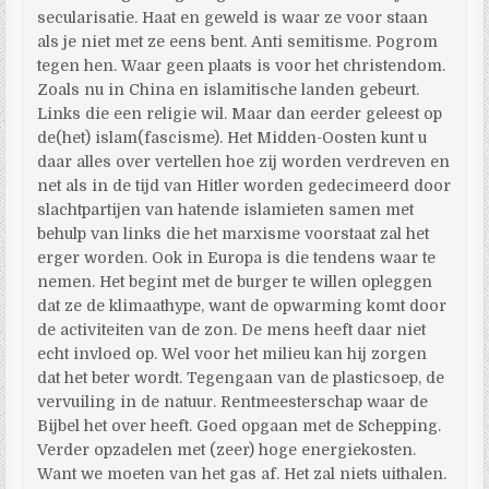
secularisatie. Haat en geweld is waar ze voor staan
als je niet met ze eens bent. Anti semitisme. Pogrom
tegen hen. Waar geen plaats is voor het christendom.
Zoals nu in China en islamitische landen gebeurt.
Links die een religie wil. Maar dan eerder geleest op
de(het) islam(fascisme). Het Midden-Oosten kunt u
daar alles over vertellen hoe zij worden verdreven en
net als in de tijd van Hitler worden gedecimeerd door
slachtpartijen van hatende islamieten samen met
behulp van links die het marxisme voorstaat zal het
erger worden. Ook in Europa is die tendens waar te
nemen. Het begint met de burger te willen opleggen
dat ze de klimaathype, want de opwarming komt door
de activiteiten van de zon. De mens heeft daar niet
echt invloed op. Wel voor het milieu kan hij zorgen
dat het beter wordt. Tegengaan van de plasticsoep, de
vervuiling in de natuur. Rentmeesterschap waar de
Bijbel het over heeft. Goed opgaan met de Schepping.
Verder opzadelen met (zeer) hoge energiekosten.
Want we moeten van het gas af. Het zal niets uithalen.