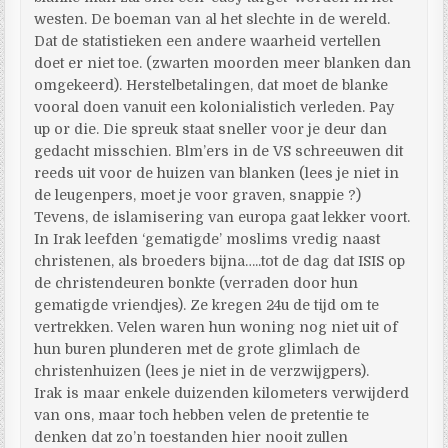
westen. De boeman van al het slechte in de wereld.
Dat de statistieken een andere waarheid vertellen
doet er niet toe. (zwarten moorden meer blanken dan
omgekeerd). Herstelbetalingen, dat moet de blanke
vooral doen vanuit een kolonialistich verleden. Pay
up or die. Die spreuk staat sneller voor je deur dan
gedacht misschien. Blm’ers in de VS schreeuwen dit
reeds uit voor de huizen van blanken (lees je niet in
de leugenpers, moet je voor graven, snappie ?)
Tevens, de islamisering van europa gaat lekker voort.
In Irak leefden ‘gematigde’ moslims vredig naast
christenen, als broeders bijna…..tot de dag dat ISIS op
de christendeuren bonkte (verraden door hun
gematigde vriendjes). Ze kregen 24u de tijd om te
vertrekken. Velen waren hun woning nog niet uit of
hun buren plunderen met de grote glimlach de
christenhuizen (lees je niet in de verzwijgpers).
Irak is maar enkele duizenden kilometers verwijderd
van ons, maar toch hebben velen de pretentie te
denken dat zo’n toestanden hier nooit zullen