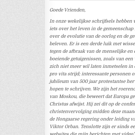
Goede Vrienden,
In onze wekelijkse schrijfsels hebben 
iets over het leven in de gemeenschap
over de evolutie van de oorlog en de geo
beleven. Er is een derde luik met wisse
tegen de afbraak van de menselijke en 
boeiende getuigenissen, zoals van een 
zich niet meer wil laten inmetselen in 
pro vita strijd; interessante personen o
jubileum van 500 jaar protestantse her
hopen te schrijven. We zijn het roeren
van Moskou, die beweert dat Europa ge
Christus afwijst. Hij zei dit op de confe
christenvervolging midden deze maand
de Hongaarse regering onder leiding v
Viktor Orban. Tenslotte zijn er sinds 
websites die mijn berichten met video’s