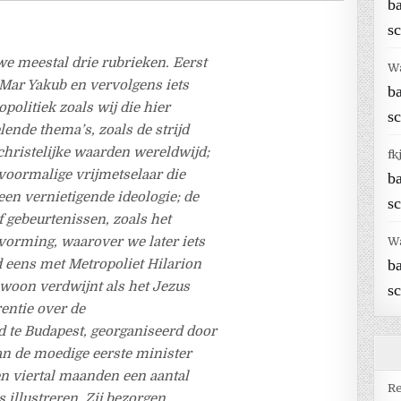
b
sc
we meestal drie rubrieken. Eerst
W
 Mar Yakub en vervolgens iets
b
politiek zoals wij die hier
sc
lende thema’s, zoals de strijd
christelijke waarden wereldwijd;
fk
voormalige vrijmetselaar die
b
een vernietigende ideologie; de
sc
f gebeurtenissen, zoals het
vorming, waarover we later iets
W
d eens met Metropoliet Hilarion
b
woon verdwijnt als het Jezus
sc
rentie over de
 te Budapest, georganiseerd door
an de moedige eerste minister
een viertal maanden een aantal
Re
 illustreren. Zij bezorgen