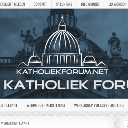
VENEMENT MELDEN
CONTACT
STEUN ONS
NIEUWSBRIEF
LID WORDEN
OEP LEVANT
WERKGROEP KERSTENING
WERKGROEP VOLKSVERLICHTING
GEPLAATST
WERKGROEP LEVANT
Z
IN