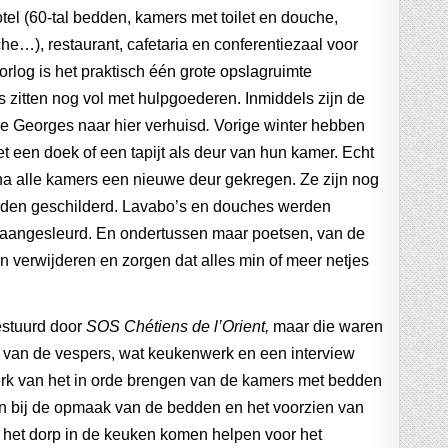
tel (60-tal bedden, kamers met toilet en douche,
e…), restaurant, cafetaria en conferentiezaal voor
log is het praktisch één grote opslagruimte
 zitten nog vol met hulpgoederen. Inmiddels zijn de
oe Georges naar hier verhuisd
.
Vorige winter hebben
 een doek of een tapijt als deur van hun kamer. Echt
na alle kamers een nieuwe deur gekregen. Ze zijn nog
rden geschilderd. Lavabo’s en douches werden
aangesleurd. En ondertussen maar poetsen, van de
n verwijderen en zorgen dat alles min of meer netjes
estuurd door
SOS Chétiens de l’Orient,
maar die waren
g van de vespers, wat keukenwerk en een interview
erk van het in orde brengen van de kamers met bedden
n bij de opmaak van de bedden en het voorzien van
t het dorp in de keuken komen helpen voor het