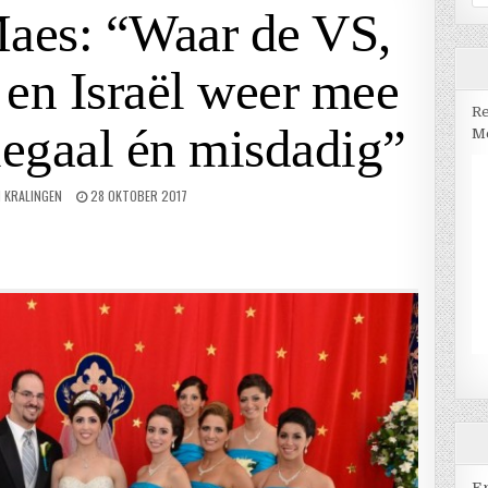
na
Maes: “Waar de VS,
 en Israël weer mee
Re
llegaal én misdadig”
Me
N KRALINGEN
28 OKTOBER 2017