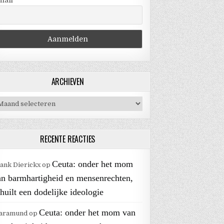
mail
ARCHIEVEN
chieven
RECENTE REACTIES
Ceuta: onder het mom
ank Dierickx
op
an barmhartigheid en mensenrechten,
huilt een dodelijke ideologie
Ceuta: onder het mom van
aramund
op