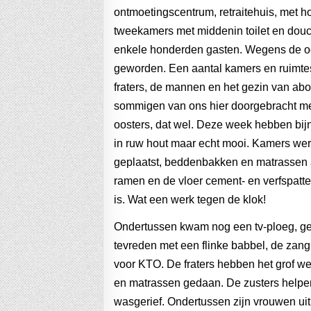
ontmoetingscentrum, retraitehuis, met ho
tweekamers met middenin toilet en douch
enkele honderden gasten. Wegens de oor
geworden. Een aantal kamers en ruimtes
fraters, de mannen en het gezin van ab
sommigen van ons hier doorgebracht met
oosters, dat wel. Deze week hebben bij
in ruw hout maar echt mooi. Kamers we
geplaatst, beddenbakken en matrassen 
ramen en de vloer cement- en verfspatte
is. Wat een werk tegen de klok!
Ondertussen kwam nog een tv-ploeg, g
tevreden met een flinke babbel, de zan
voor KTO. De fraters hebben het grof w
en matrassen gedaan. De zusters helpe
wasgerief. Ondertussen zijn vrouwen ui