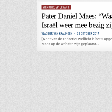
WERKGROEP LEVANT
Geplaatst
in
Pater Daniel Maes: “Wa
Israël weer mee bezig zi
VLADIMIR VAN KRALINGEN
28 OKTOBER 2017
[Noot van de redactie: Wellicht is het u opg
Maes op de website zijn geplaatst….