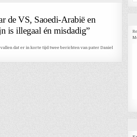
na
ar de VS, Saoedi-Arabië en
jn is illegaal én misdadig”
Re
Me
evallen dat er in korte tijd twee berichten van pater Daniel