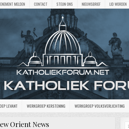
VENEMENT MELDEN
CONTACT
STEUN ONS
NIEUWSBRIEF
LID WORDEN
OEP LEVANT
WERKGROEP KERSTENING
WERKGROEP VOLKSVERLICHTING
ew Orient News
Z