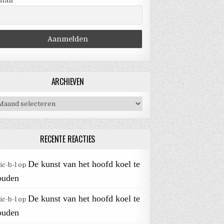
mail
ARCHIEVEN
chieven
RECENTE REACTIES
De kunst van het hoofd koel te
ic-b-l
op
ouden
De kunst van het hoofd koel te
ic-b-l
op
ouden