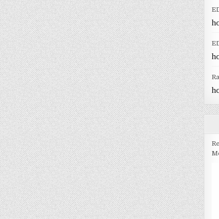
E
h
E
h
R
h
Re
Me