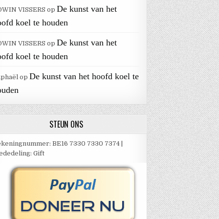
De kunst van het
DWIN VISSERS
op
oofd koel te houden
De kunst van het
DWIN VISSERS
op
oofd koel te houden
De kunst van het hoofd koel te
aphaël
op
ouden
STEUN ONS
keningnummer: BE16 7330 7330 7374 |
dedeling: Gift