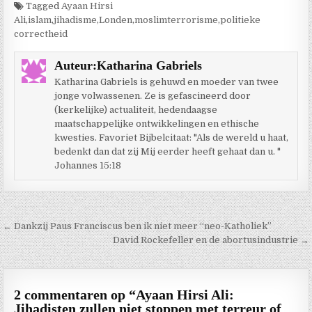
Tagged
Ayaan Hirsi
Ali
,
islam
,
jihadisme
,
Londen
,
moslimterrorisme
,
politieke
correctheid
Auteur:
Katharina Gabriels
Katharina Gabriels is gehuwd en moeder van twee
jonge volwassenen. Ze is gefascineerd door
(kerkelijke) actualiteit, hedendaagse
maatschappelijke ontwikkelingen en ethische
kwesties. Favoriet Bijbelcitaat: "Als de wereld u haat,
bedenkt dan dat zij Mij eerder heeft gehaat dan u. "
Johannes 15:18
Berichtnavigatie
← Dankzij Paus Franciscus ben ik niet meer “neo-Katholiek”
David Rockefeller en de abortusindustrie →
2 commentaren op “
Ayaan Hirsi Ali:
Jihadisten zullen niet stoppen met terreur of