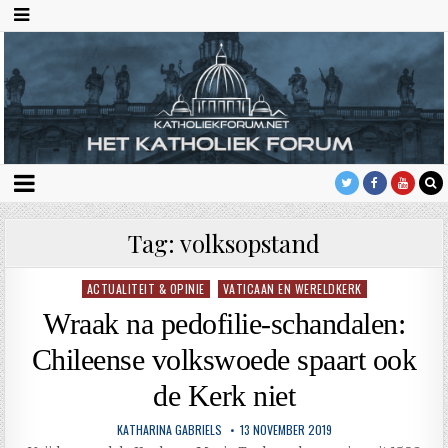
Tag:
volksopstand
ACTUALITEIT & OPINIE
VATICAAN EN WERELDKERK
Geplaatst
in
Wraak na pedofilie-schandalen:
Chileense volkswoede spaart ook
de Kerk niet
KATHARINA GABRIELS
13 NOVEMBER 2019