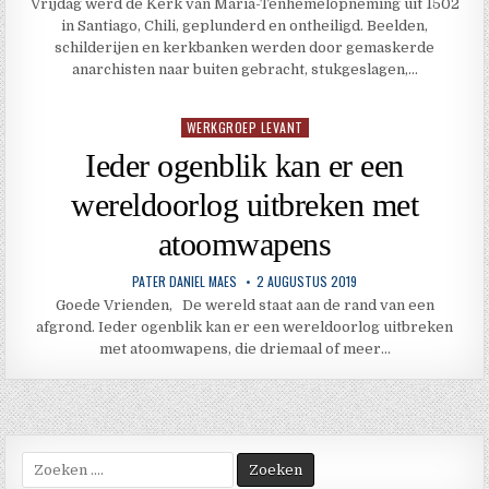
Vrijdag werd de Kerk van Maria-Tenhemelopneming uit 1502
in Santiago, Chili, geplunderd en ontheiligd. Beelden,
schilderijen en kerkbanken werden door gemaskerde
anarchisten naar buiten gebracht, stukgeslagen,…
WERKGROEP LEVANT
Geplaatst
in
Ieder ogenblik kan er een
wereldoorlog uitbreken met
atoomwapens
PATER DANIEL MAES
2 AUGUSTUS 2019
Goede Vrienden, De wereld staat aan de rand van een
afgrond. Ieder ogenblik kan er een wereldoorlog uitbreken
met atoomwapens, die driemaal of meer…
Zoek
naar: