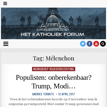
Tag:
Mélenchon
WERKGROEP VOLKSVERLICHTING
Geplaatst
in
Populisten: onberekenbaar?
Trump, Modi…
ANDRIES TERMOTE
12 APRIL 2017
Toen ik het ochtendnieuws hoorde op 9 november was ik
enigszins gerustgesteld. Niet omdat Trump gewonnen had