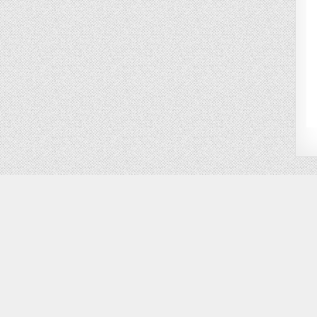
EVEN
SCHRIJF U IN VOOR ONZE WEKELIJKSE
NIEUWSBRIEF
even