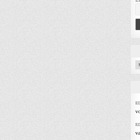
E
Ar
E
vo
E
v