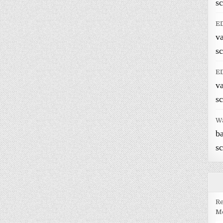
sc
E
v
sc
E
v
sc
W
b
sc
Re
Me