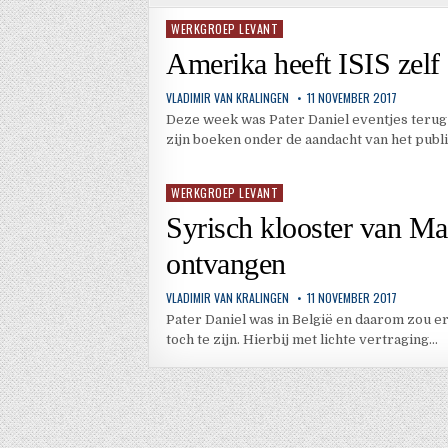
WERKGROEP LEVANT
Geplaatst
in
Amerika heeft ISIS zelf
VLADIMIR VAN KRALINGEN
11 NOVEMBER 2017
Deze week was Pater Daniel eventjes terug 
zijn boeken onder de aandacht van het publ
WERKGROEP LEVANT
Geplaatst
in
Syrisch klooster van Ma
ontvangen
VLADIMIR VAN KRALINGEN
11 NOVEMBER 2017
Pater Daniel was in België en daarom zou er
toch te zijn. Hierbij met lichte vertraging…