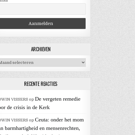
mail
ARCHIEVEN
chieven
RECENTE REACTIES
De vergeten remedie
DWIN VISSERS
op
or de crisis in de Kerk
Ceuta: onder het mom
DWIN VISSERS
op
an barmhartigheid en mensenrechten,