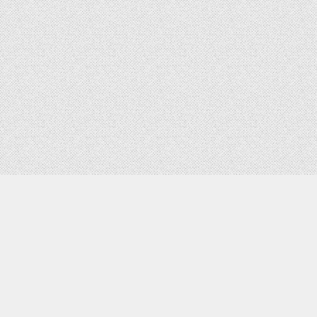
TOEKOMSTIGE EVENEMENTEN
ARCHI
Archi
Er zijn momenteel geen aanstaande
evenementen.