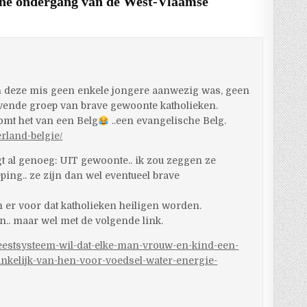
che ondergang van de West-Vlaamse
t in deze mis geen enkele jongere aanwezig was, geen
rvende groep van brave gewoonte katholieken.
komt het van een Belg
..een evangelische Belg.
rland-belgie/
t al genoeg: UIT gewoonte.. ik zou zeggen ze
ing.. ze zijn dan wel eventueel brave
n er voor dat katholieken heiligen worden.
ten.. maar wel met de volgende link.
beestsysteem-wil-dat-elke-man-vrouw-en-kind-een-
hankelijk-van-hen-voor-voedsel-water-energie-