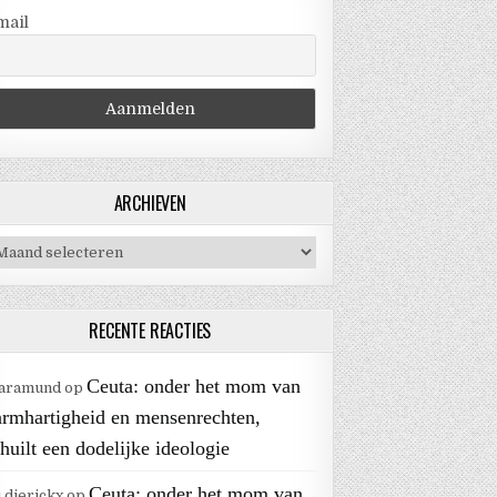
mail
ARCHIEVEN
chieven
RECENTE REACTIES
Ceuta: onder het mom van
aramund
op
armhartigheid en mensenrechten,
huilt een dodelijke ideologie
Ceuta: onder het mom van
j.dierickx
op