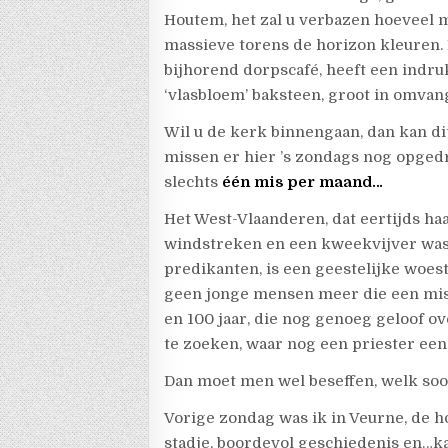
Houtem, het zal u verbazen hoeveel 
massieve torens de horizon kleuren. 
bijhorend dorpscafé, heeft een indr
‘vlasbloem’ baksteen, groot in omvan
Wil u de kerk binnengaan, dan kan dit
missen er hier ’s zondags nog opged
slechts
één mis per maand…
Het West-Vlaanderen, dat eertijds ha
windstreken en een kweekvijver was
predikanten, is een geestelijke woest
geen jonge mensen meer die een mis 
en 100 jaar, die nog genoeg geloof 
te zoeken, waar nog een priester een
Dan moet men wel beseffen, welk soort
Vorige zondag was ik in Veurne, de 
stadje, boordevol geschiedenis en…kat