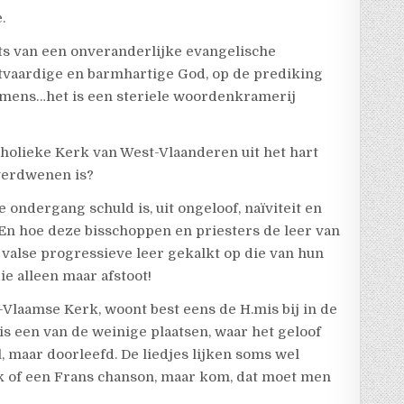
.
ots van een onveranderlijke evangelische
htvaardige en barmhartige God, op de prediking
e mens…het is een steriele woordenkramerij
tholieke Kerk van West-Vlaanderen uit het hart
verdwenen is?
e ondergang schuld is, uit ongeloof, naïviteit en
En hoe deze bisschoppen en priesters de leer van
valse progressieve leer gekalkt op die van hun
ie alleen maar afstoot!
-Vlaamse Kerk, woont best eens de H.mis bij in de
 is een van de weinige plaatsen, waar het geloof
iel, maar doorleefd. De liedjes lijken soms wel
k of een Frans chanson, maar kom, dat moet men