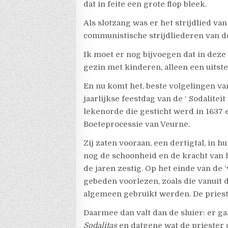
dat in feite een grote flop bleek.
Als slotzang was er het strijdlied van 
communistische strijdliederen van d
Ik moet er nog bijvoegen dat in dez
gezin met kinderen, alleen een uits
En nu komt het, beste volgelingen va
jaarlijkse feestdag van de ‘ Sodalitei
lekenorde die gesticht werd in 1637 
Boeteprocessie van Veurne.
Zij zaten vooraan, een dertigtal, i
nog de schoonheid en de kracht van h
de jaren zestig. Op het einde van de 
gebeden voorlezen, zoals die vanuit 
algemeen gebruikt werden. De prieste
Daarmee dan valt dan de sluier: er ga
Sodalitas
en datgene wat de priester d