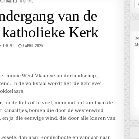
GEPLAATST
ACTUALITEIT & OPINIE
Z
IN
na
ondergang van de
katholieke Kerk
Re
Me
N TER ZEE
8 APRIL 2025
et mooie West-Vlaamse polderlandschap ,
nd. In de volkstaal wordt het ‘de Schreve’
okkelaars.
r, op de fiets of te voet, niemand ontkomt aan de
t kanaaltjes, bomen die door de westenwind
 en ja, die eeuwige wind, die door alle kieren van
 Leisele, dan naar Hondschoote en vandaar naar