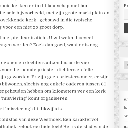
mooie kerken er in dit landschap met hun
E
Leisele bijvoorbeeld, met zijn grote marktplein en
ukwekkende kerk , gebouwd in die typische
g voor een niet zo groot dorp.
 niet, de deur is dicht. U wil weten hoeveel
ragen worden? Zoek dan goed, want er is nog
ar zonen en dochters uitzond naar de vier
Ar
 voor beroemde priester-dichters en felle
ijn geworden. Er zijn geen priesters meer, er zijn
bijwonen, slechts nog enkele ouderen tussen 60
overgehouden hebben om kilometers ver een kerk
 ‘misviering’ komt organiseren.
W
b
 ‘misviering’ dit dikwijls is…
sc
hoofdstad van deze Westhoek. Een karaktervol
holiek geloof, eertijds toch! Het is de stad van de
fk