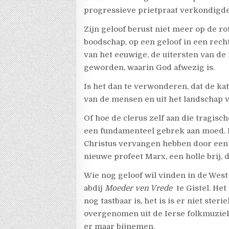
progressieve prietpraat verkondigde
Zijn geloof berust niet meer op de r
boodschap, op een geloof in een rec
van het eeuwige, de uitersten van d
geworden, waarin God afwezig is.
Is het dan te verwonderen, dat de ka
van de mensen en uit het landschap 
Of hoe de clerus zelf aan die tragisch
een fundamenteel gebrek aan moed. 
Christus vervangen hebben door een 
nieuwe profeet Marx, een holle brij, d
Wie nog geloof wil vinden in de West
abdij
Moeder ven Vrede
te Gistel. Het
nog tastbaar is, het is is er niet ster
overgenomen uit de Ierse folkmuzie
er maar bijnemen.