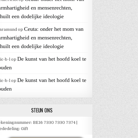
armhartigheid en mensenrechten,
huilt een dodelijke ideologie
Ceuta: onder het mom van
aramund
op
armhartigheid en mensenrechten,
huilt een dodelijke ideologie
De kunst van het hoofd koel te
ic-b-l
op
ouden
De kunst van het hoofd koel te
ic-b-l
op
ouden
STEUN ONS
keningnummer: BE16 7330 7330 7374 |
dedeling: Gift