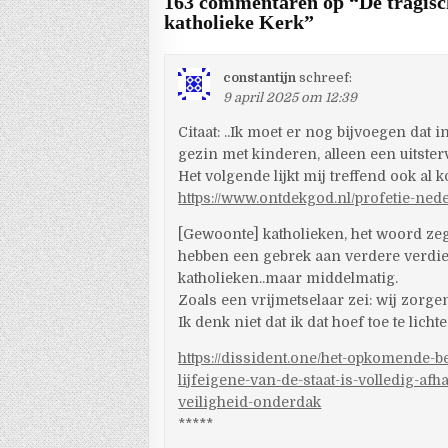
163 commentaren op “
De tragis
katholieke Kerk
”
constantijn
schreef:
9 april 2025 om 12:39
Citaat: ..Ik moet er nog bijvoegen da
gezin met kinderen, alleen een uitste
Het volgende lijkt mij treffend ook al 
https://www.ontdekgod.nl/profetie-nede
[Gewoonte] katholieken, het woord zeg
hebben een gebrek aan verdere verdiep
katholieken..maar middelmatig.
Zoals een vrijmetselaar zei: wij zorge
Ik denk niet dat ik dat hoef toe te lich
https://dissident.one/het-opkomende-
lijfeigene-van-de-staat-is-volledig-af
veiligheid-onderdak
*****