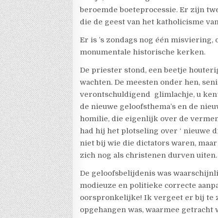
beroemde boeteprocessie. Er zijn twe
die de geest van het katholicisme van 
Er is ’s zondags nog één misviering,
monumentale historische kerken.
De priester stond, een beetje houteri
wachten. De meesten onder hen, senio
verontschuldigend glimlachje, u kent 
de nieuwe geloofsthema’s en de nieu
homilie, die eigenlijk over de verm
had hij het plotseling over ‘ nieuwe d
niet bij wie die dictators waren, maa
zich nog als christenen durven uiten
De geloofsbelijdenis was waarschijnl
modieuze en politieke correcte aanp
oorspronkelijke! Ik vergeet er bij te
opgehangen was, waarmee getracht w