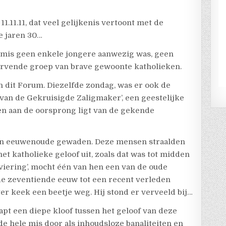
11.11.11, dat veel gelijkenis vertoont met de
e jaren 30…
e mis geen enkele jongere aanwezig was, geen
tervende groep van brave gewoonte katholieken.
n dit Forum. Diezelfde zondag, was er ook de
t van de Gekruisigde Zaligmaker’, een geestelijke
en aan de oorsprong ligt van de gekende
n hun eeuwenoude gewaden. Deze mensen straalden
et katholieke geloof uit, zoals dat was tot midden
‘viering’, mocht één van hen een van de oude
de zeventiende eeuw tot een recent verleden
r keek een beetje weg. Hij stond er verveeld bij…
apt een diepe kloof tussen het geloof van deze
e hele mis door als inhoudsloze banaliteiten en