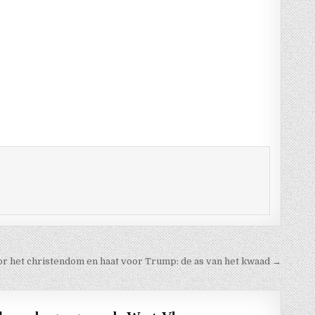
or het christendom en haat voor Trump: de as van het kwaad →