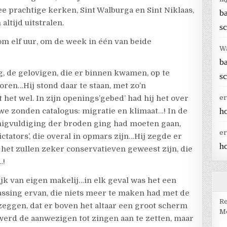
e prachtige kerken, Sint Walburga en Sint Niklaas,
b
altijd uitstralen.
sc
 om elf uur, om de week in één van beide
W
b
g, de gelovigen, die er binnen kwamen, op te
sc
ren…Hij stond daar te staan, met zo’n
het wel. In zijn openings’gebed’ had hij het over
er
h
we zonden catalogus: migratie en klimaat…! In de
enigvuldiging der broden ging had moeten gaan,
er
ictators’, die overal in opmars zijn…Hij zegde er
h
r het zullen zeker conservatieven geweest zijn, die
…!
ijk van eigen makelij…in elk geval was het een
assing ervan, die niets meer te maken had met de
Re
 zeggen, dat er boven het altaar een groot scherm
Me
erd de aanwezigen tot zingen aan te zetten, maar