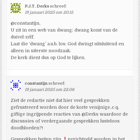
P.J.T. Derks
schreef:
19 januari 2025 om 20:15
@constantijn,
U zit in een web van dwang; dwang komt van de
duivel-zélf.
Laat die ‘dwang’ a.u.b. los: God dwingt uitsluitend en
alleen in uiterste noodzaak.
De kerk dient dus op God te lijken.
constantijn
schreef:
19 januari 2025 om 22:06
Ziet de redactie niet dat hier veel gesprekken
gefrustreerd worden door de korte venijnige..c.q.
giftige ingrijpende reacties van @Derks waardoor de
discussies of verdergaande gesprekken lusteloos
doodbloeden?!
Gesprekken buiten zijn
gezichtveld worden in het