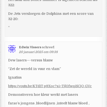
322:
De Jets versloegen de Dolphins met een score van
32-20:
“
Edwin Vissers
schreef:
20 januari 2025 om 09:38
Dew lasers—-versus blauw
“Zet de wereld in vuur en vlam”
Ignatius
https://youtu.be/KTd1T-p9Xoc?si=Tjl0fwqiSCjO-GVc
Demonstreren hoe kleur werkt met lasers
farao’s jongens ,bloedlijnen ,inteelt blauw bloed ,