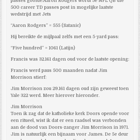
passes gooide:Aaron Rodgers wordt 5e NFL QB die
500 career TD passes post in mogelijke laatste
wedstrijd met Jets
“Aaron Rodgers” = 555 (Satanic)
Hij bereikte de mijlpaal zelfs met een 5-yard pass:
“Five hundred” = 1061 (Latijn)
Francis was 32.161 dagen oud voor de laatste opening:
Francis werd paus 500 maanden nadat Jim
Morrison stierf:
Jim Morrison zou 29.161 dagen oud zijn geweest toen
Yale 322 werd. Meer hierover hieronder.
Jim Morrison
Toen ik zag dat de katholieke kerk Doors opende voor
een ritueel, wist ik dat er een raadsel was verbonden
aan de dood van Doors-zanger Jim Morrison in 1971.
Jim is natuurlijk een bijnaam voor James. De 5e deur