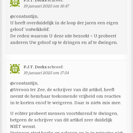
P.J.T. Derks
schreef:
19 januari 2025 om 16:47
@constantijn,
U heeft overduidelijk in de loop der jaren een eigen
geloof ‘ontwikkeld’.
De reden waarom U deze site bezoekt = U probeert
anderen Uw geloof op te dringen en af te dwingen.
P.J.T. Derks
schreef:
19 januari 2025 om 17:54
@constantijn,
@Veroon ter Zee, de schrijver van dit artikel, heeft
neemt de hem/haar toekomende vrijheid om reacties
in te korten en/of te weigeren. Daar is niets mis mee.
U echter probeert mensen voortdurend te dwingen,
hetgeen de schrijver van dit artikel zeer duidelijk
NIÉT wenst.
Dwingen staat haaks op geloven en is in principe niét