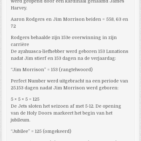
werd geopend door een kardinaal genaamd James
Harvey.
Aaron Rodgers en Jim Morrison beiden = 558, 63 en
72
Rodgers behaalde zijn 153e overwinning in zijn
carrière
De ayahuasca-liefhebber werd geboren 153 Lunations
nadat Jim stierf en 153 dagen na de verjaardag:
“Jim Morrison” = 153 (rangtelwoord)
Perfect Number werd uitgebracht na een periode van
25.153 dagen nadat Jim Morrison werd geboren:
5 × 5 × 5 = 125
De Jets sloten het seizoen af ​​met 5-12. De opening
van de Holy Doors markeert het begin van het
jubileum.
“Jubilee” = 125 (omgekeerd)