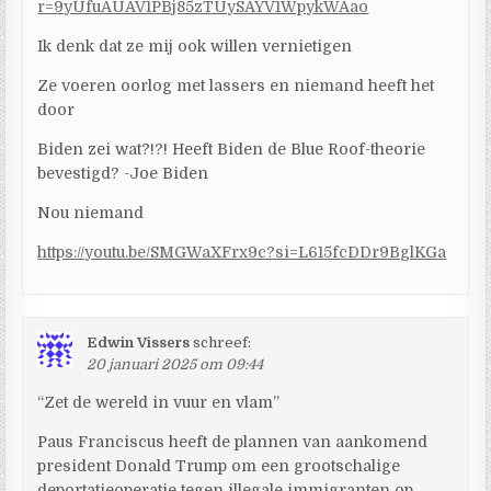
r=9yUfuAUAV1PBj85zTUySAYV1WpykWAao
Ik denk dat ze mij ook willen vernietigen
Ze voeren oorlog met lassers en niemand heeft het
door
Biden zei wat?!?! Heeft Biden de Blue Roof-theorie
bevestigd? -Joe Biden
Nou niemand
https://youtu.be/SMGWaXFrx9c?si=L615fcDDr9BglKGa
Edwin Vissers
schreef:
20 januari 2025 om 09:44
“Zet de wereld in vuur en vlam”
Paus Franciscus heeft de plannen van aankomend
president Donald Trump om een grootschalige
deportatieoperatie tegen illegale immigranten op