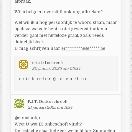
afbraak.
Wil u hetgeen overblijft ook nog afbreken?
Wel wil ik u nog persoonlijk te woord staan, maar
op deze website bent u niet gewenst indien u
verder gaat met nutteloze praat, zoals reeds
duidelijk bleek.
U mag schrijven naar
er********@te*****.be
eric-b-l
schreef:
20 januari 2025 om 00:24
e r i c b o e l e n @ t e l e n e t . b e
P.J.T. Derks
schreef:
21 januari 2025 om 11:34
@constantijn,
Weet U wat IK onbeschoft vindt?
De redactie staat het zeer wellicht toe. Zij moeten