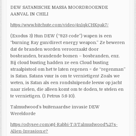
DEW SATANISCHE MASSA MOORDROOENDE
AANVAL IN CHILI
https://www.bitchute.com/video/4n1qkCHKpak7/
(Exodus 3) Hun DEW (“923 code”) wapen is een
“burning Ray gun/direct energy weapon.” Ze beweren
dat de branden worden veroorzaakt door
bosbranden, brandende bomen – bosbranden, enz.
Bij cloud busting hadden ze een Cloud busting
straalpistool om het te laten regenen = de “regenman”
is Satan. Satans vuur is om te vernietigen! Zoals we
weten, is Satan als een rondsluipende leeuw op jacht
naar zielen, die alleen komt om te doden, te stelen en
te vernietigen. (1 Petrus 5:8-10).
Talmudwood’s buitenaardse invasie DEW
Wereldorde
https://odysee.com/@I-Rabbi-T:3/Talmudwood%27s-
Alien-Invasion:e?