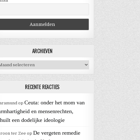
mail
ARCHIEVEN
chieven
RECENTE REACTIES
Ceuta: onder het mom van
aramund
op
armhartigheid en mensenrechten,
huilt een dodelijke ideologie
De vergeten remedie
roon ter Zee
op