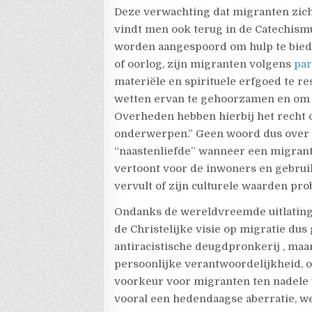
Deze verwachting dat migranten zich
vindt men ook terug in de Catechism
worden aangespoord om hulp te bied
of oorlog, zijn migranten volgens
par
materiële en spirituele erfgoed te r
wetten ervan te gehoorzamen en om te
Overheden hebben hierbij het recht 
onderwerpen.” Geen woord dus over v
“naastenliefde” wanneer een migrant
vertoont voor de inwoners en gebruik
vervult of zijn culturele waarden pro
Ondanks de wereldvreemde uitlating
de Christelijke visie op migratie dus
antiracistische deugdpronkerij , maa
persoonlijke verantwoordelijkheid,
voorkeur voor migranten ten nadele 
vooral een hedendaagse aberratie, w