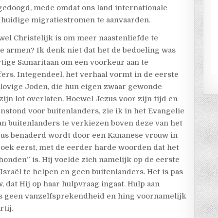
 gedoogd, mede omdat ons land internationale
huidige migratiestromen te aanvaarden.
wel Christelijk is om meer naastenliefde te
e armen? Ik denk niet dat het de bedoeling was
rtige Samaritaan om een voorkeur aan te
ers. Integendeel, het verhaal vormt in de eerste
gelovige Joden, die hun eigen zwaar gewonde
ijn lot overlaten. Hoewel Jezus voor zijn tijd en
nstond voor buitenlanders, zie ik in het Evangelie
n buitenlanders te verkiezen boven deze van het
ezus benaderd wordt door een Kananese vrouw in
zoek eerst, met de eerder harde woorden dat het
honden” is. Hij voelde zich namelijk op de eerste
sraël te helpen en geen buitenlanders. Het is pas
 dat Hij op haar hulpvraag ingaat. Hulp aan
us geen vanzelfsprekendheid en hing voornamelijk
tij.