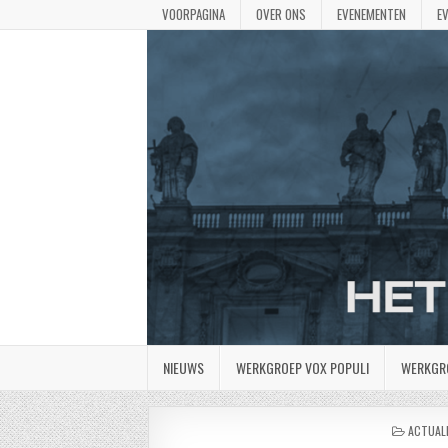
VOORPAGINA
OVER ONS
EVENEMENTEN
E
NIEUWS
WERKGROEP VOX POPULI
WERKGR
GEPLAA
ACTUALI
IN