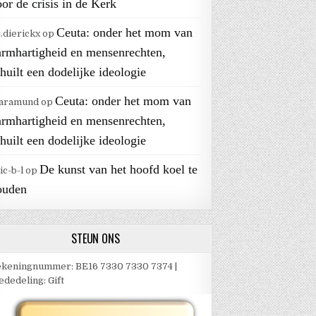
or de crisis in de Kerk
Ceuta: onder het mom van
j.dierickx
op
armhartigheid en mensenrechten,
huilt een dodelijke ideologie
Ceuta: onder het mom van
aramund
op
armhartigheid en mensenrechten,
huilt een dodelijke ideologie
De kunst van het hoofd koel te
ic-b-l
op
ouden
STEUN ONS
keningnummer: BE16 7330 7330 7374 |
dedeling: Gift