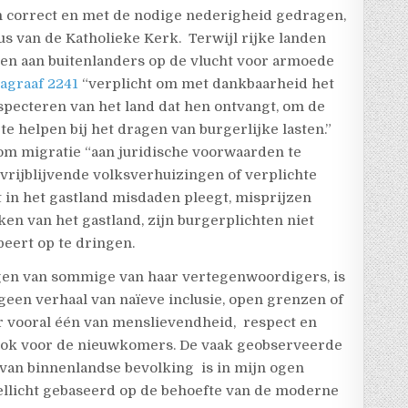
 correct en met de nodige nederigheid gedragen,
us van de Katholieke Kerk.
Terwijl rijke landen
en aan buitenlanders op de vlucht voor armoede
agraaf 2241
“verplicht om met dankbaarheid het
especteren van het land dat hen ontvangt, om de
 helpen bij het dragen van burgerlijke lasten.”
om migratie “aan juridische voorwaarden te
rijblijvende volksverhuizingen of verplichte
 in het gastland misdaden pleegt, misprijzen
en van het gastland, zijn burgerplichten niet
beert op te dringen.
en van sommige van haar vertegenwoordigers, is
 geen verhaal van naïeve inclusie, open grenzen of
r vooral één van menslievendheid,
respect en
 ook voor de nieuwkomers. De vaak geobserveerde
van binnenlandse bevolking is in mijn ogen
ellicht gebaseerd op de behoefte van de moderne