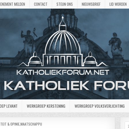
VENEMENT MELDEN
CONTACT
STEUN ONS
NIEUWSBRIEF
LID WORDEN
OEP LEVANT
WERKGROEP KERSTENING
WERKGROEP VOLKSVERLICHTING
TST
TEIT & OPINIE
,
MAATSCHAPPIJ
Z