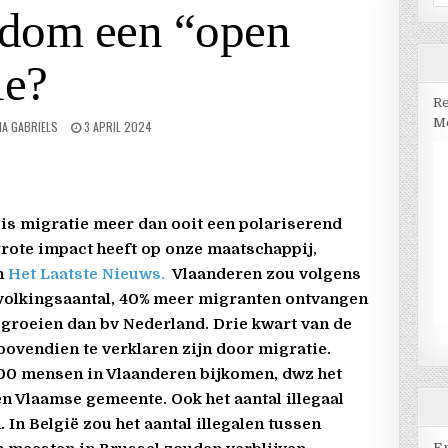
na
endom een “open
ie?
Re
Me
A GABRIELS
3 APRIL 2024
 is migratie meer dan ooit een polariserend
rote impact heeft op onze maatschappij,
in
Het Laatste Nieuws.
Vlaanderen zou volgens
bevolkingsaantal, 40% meer migranten ontvangen
 groeien dan bv Nederland. Drie kwart van de
ovendien te verklaren zijn door migratie.
000 mensen in Vlaanderen bijkomen, dwz het
n Vlaamse gemeente. Ook het aantal illegaal
In België zou het aantal illegalen tussen