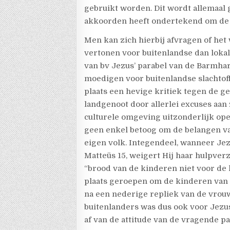
gebruikt worden. Dit wordt allemaal
akkoorden heeft ondertekend om de 
Men kan zich hierbij afvragen of het 
vertonen voor buitenlandse dan lokal
van bv Jezus’ parabel van de Barmha
moedigen voor buitenlandse slachtoff
plaats een hevige kritiek tegen de 
landgenoot door allerlei excuses aan z
culturele omgeving uitzonderlijk ope
geen enkel betoog om de belangen va
eigen volk. Integendeel, wanneer J
Matteüs 15, weigert Hij haar hulpver
“brood van de kinderen niet voor de 
plaats geroepen om de kinderen van I
na een nederige repliek van de vrouw,
buitenlanders was dus ook voor Jez
af van de attitude van de vragende par