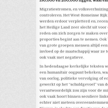
150,000 en 200,000 liggen, waarvan
Migratiestromen, en volksverhuizingen
controleren. Het West-Romeinse Rijk
werden erdoor verpletterd en, recent
het Heilige Land zeer slecht uit voor
reden om zich zorgen te maken over 
proporties begint aan te nemen. Ook 
van grote groepen mensen altijd een 
invloed op de maatschappij waar ze 
ook vaak met negatieve.
In hedendaagse kerkelijke teksten w
een humanitair oogpunt bekeken, waa
van oorlog, politieke vervolging of 
gewerkt op het “schuldgevoel” van de 
verantwoordelijk zou zijn voor de m
ook vaak hoort binnen seculiere link
echter niet meteen overeenstemmen 