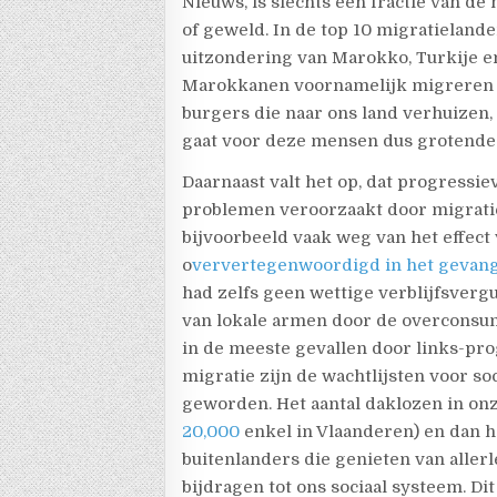
Nieuws, is slechts een fractie van de
of geweld. In de top 10 migratieland
uitzondering van Marokko, Turkije e
Marokkanen voornamelijk migreren i
burgers die naar ons land verhuizen,
gaat voor deze mensen dus grotendee
Daarnaast valt het op, dat progressiev
problemen veroorzaakt door migratie, 
bijvoorbeeld vaak weg van het effect 
o
ververtegenwoordigd in het geva
had zelfs geen wettige verblijfsvergu
van lokale armen door de overconsu
in de meeste gevallen door links-pr
migratie zijn de wachtlijsten voor s
geworden. Het aantal daklozen in onze
20,000
enkel in Vlaanderen) en dan he
buitenlanders die genieten van aller
bijdragen tot ons sociaal systeem. Di