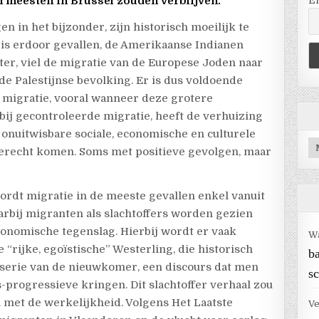
 meesten in Brussel zouden verblijven.
E
 in het bijzonder, zijn historisch moeilijk te
 is erdoor gevallen, de Amerikaanse Indianen
er, viel de migratie van de Europese Joden naar
 de Palestijnse bevolking. Er is dus voldoende
migratie, vooral wanneer deze grotere
bij gecontroleerde migratie, heeft de verhuizing
onuitwisbare sociale, economische en culturele
Ar
terecht komen. Soms met positieve gevolgen, maar
ordt migratie in de meeste gevallen enkel vanuit
rbij migranten als slachtoffers worden gezien
economische tegenslag. Hierbij wordt er vaak
W
“rijke, egoïstische” Westerling, die historisch
b
iserie van de nieuwkomer, een discours dat men
sc
s-progressieve kringen. Dit slachtoffer verhaal zou
met de werkelijkheid. Volgens Het Laatste
Ve