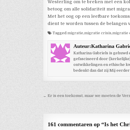
Westerling om te breken met een kolo
betoog om alle solidariteit met migra
Met het oog op een leefbare toekomst
dient te worden tussen de belangen 
Tagged
migratie
,
migratie crisis
,
migratie
Auteur:
Katharina Gabri
Katharina Gabriels is gehuwd
gefascineerd door (kerkelijke
ontwikkelingen en ethische kwes
bedenkt dan dat zij Mij eerder
Berichtnavigatie
← Er is een toekomst, maar we moeten de Ver
161 commentaren op “
Is het Ch