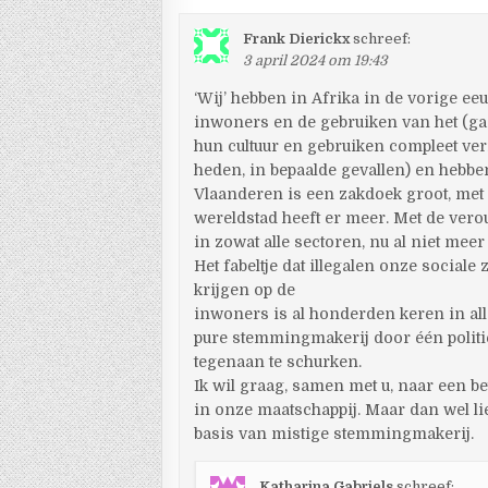
Frank Dierickx
schreef:
3 april 2024 om 19:43
‘Wij’ hebben in Afrika in de vorige 
inwoners en de gebruiken van het (gas
hun cultuur en gebruiken compleet ver
heden, in bepaalde gevallen) en hebbe
Vlaanderen is een zakdoek groot, met
wereldstad heeft er meer. Met de vero
in zowat alle sectoren, nu al niet mee
Het fabeltje dat illegalen onze socia
krijgen op de
inwoners is al honderden keren in all
pure stemmingmakerij door één politiek
tegenaan te schurken.
Ik wil graag, samen met u, naar een b
in onze maatschappij. Maar dan wel lief
basis van mistige stemmingmakerij.
Katharina Gabriels
schreef: