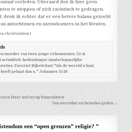
niaal verleden. Uiteraard doe ik hier geen
nten te stoppen of zich racistisch te gedragen.
, denk ik echter dat er een betere balans gezocht
van autochtonen en nieuwkomers in het Westen.
 en christendom
,
t
els
 en moeder van twee jonge volwassenen. Ze is
) actualiteit, hedendaagse maatschappelijke
ties. Favoriet Bijbelcitaat: "Als de wereld u haat,
 heeft gehaat dan u. " Johannes 15:18
rezen Heer wel terug binnenlaten!
Van wereldse en hemelse goden →
ristendom een “open grenzen” religie?
”