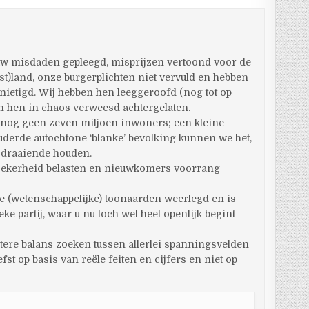
eeuw misdaden gepleegd, misprijzen vertoond voor de
t)land, onze burgerplichten niet vervuld en hebben
nietigd. Wij hebben hen leeggeroofd (nog tot op
n hen in chaos verweesd achtergelaten.
 nog geen zeven miljoen inwoners; een kleine
uderde autochtone ‘blanke’ bevolking kunnen we het,
r draaiende houden.
le zekerheid belasten en nieuwkomers voorrang
e (wetenschappelijke) toonaarden weerlegd en is
e partij, waar u nu toch wel heel openlijk begint
etere balans zoeken tussen allerlei spanningsvelden
st op basis van reële feiten en cijfers en niet op