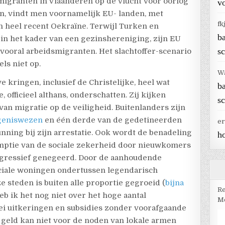
 migranten in Vlaanderen op de vlucht voor oorlog
vo
en, vindt men voornamelijk EU- landen, met
fk
n heel recent Oekraïne. Terwijl Turken en
b
n het kader van een gezinshereniging, zijn EU
sc
 vooral arbeidsmigranten. Het slachtoffer-scenario
ls niet op.
W
e kringen, inclusief de Christelijke, heel wat
b
officieel althans, onderschatten. Zij kijken
sc
van migratie op de veiligheid. Buitenlanders zijn
ngeniswezen
en één derde van de gedetineerden
er
nning bij zijn arrestatie. Ook wordt de benadeling
h
mptie van de sociale zekerheid door nieuwkomers
ogressief genegeerd. Door de aanhoudende
ociale woningen ondertussen legendarisch
 steden is buiten alle proportie gegroeid (
bijna
Re
b ik het nog niet over het hoge aantal
Me
lei uitkeringen en subsidies zonder voorafgaande
t geld kan niet voor de noden van lokale armen