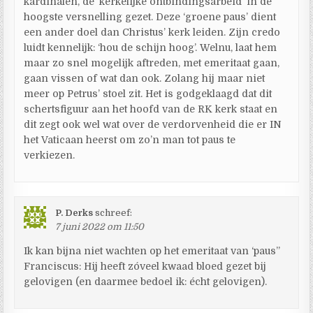
kardinalen, de ‘kerkelijke ontbindingsarbeid’ in de
hoogste versnelling gezet. Deze ‘groene paus’ dient
een ander doel dan Christus’ kerk leiden. Zijn credo
luidt kennelijk: ‘hou de schijn hoog’. Welnu, laat hem
maar zo snel mogelijk aftreden, met emeritaat gaan,
gaan vissen of wat dan ook. Zolang hij maar niet
meer op Petrus’ stoel zit. Het is godgeklaagd dat dit
schertsfiguur aan het hoofd van de RK kerk staat en
dit zegt ook wel wat over de verdorvenheid die er IN
het Vaticaan heerst om zo’n man tot paus te
verkiezen.
P. Derks
schreef:
7 juni 2022 om 11:50
Ik kan bijna niet wachten op het emeritaat van ‘paus”
Franciscus: Hij heeft zóveel kwaad bloed gezet bij
gelovigen (en daarmee bedoel ik: écht gelovigen).