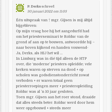
P. Derks
schreef:
30 januari 2022 om 11:03
Één uitspraak van † mgr. Gijsen is mij áltijd
bijgebleven:
Op mijn vraag hoe hij het aangedurfd had
om het priesterseminari te Rolduc van de
grond af aan op te bouwen, antwoordde hij –
naar boven kijkend en handen vouwend-
Ja, Derks, als HIJ het wil …
In Limburg was in dié tijd alleen de HTP
over, die ‘moderne’ priesters opleidde; vele
kerken waren op sterven na dood + op
scholen was godsdienstonderricht zowat
verboden + er waren totaal geen
priesterroepingen meer + priesteropleiding
Rolduc was al ’n 10 jaar gesloten.
Toen mgr. Gijsen aan het roer stond, draaide
dat alles steeds beter: Rolduc werd door hem
weer opgebouwd + steeds meer