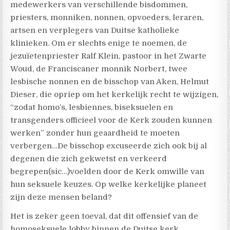
medewerkers van verschillende bisdommen,
priesters, monniken, nonnen, opvoeders, leraren,
artsen en verplegers van Duitse katholieke
klinieken. Om er slechts enige te noemen, de
jezuïetenpriester Ralf Klein, pastoor in het Zwarte
Woud, de Franciscaner monnik Norbert, twee
lesbische nonnen en de bisschop van Aken, Helmut
Dieser, die opriep om het kerkelijk recht te wijzigen,
“zodat homo’s, lesbiennes, biseksuelen en
transgenders officieel voor de Kerk zouden kunnen
werken” zonder hun geaardheid te moeten
verbergen…De bisschop excuseerde zich ook bij al
degenen die zich gekwetst en verkeerd
begrepen(sic…)voelden door de Kerk omwille van
hun seksuele keuzes. Op welke kerkelijke planeet
zijn deze mensen beland?
Het is zeker geen toeval, dat dit offensief van de
homoseksuele lobby binnen de Duitse kerk