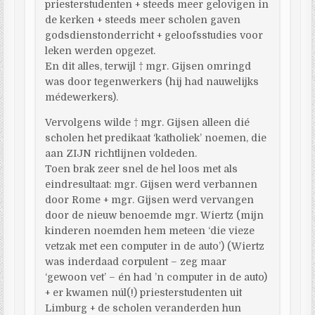
priesterstudenten + steeds meer gelovigen in
de kerken + steeds meer scholen gaven
godsdienstonderricht + geloofsstudies voor
leken werden opgezet.
En dit alles, terwijl † mgr. Gijsen omringd
was door tegenwerkers (hij had nauwelijks
médewerkers).
Vervolgens wilde † mgr. Gijsen alleen dié
scholen het predikaat ‘katholiek’ noemen, die
aan ZIJN richtlijnen voldeden.
Toen brak zeer snel de hel loos met als
eindresultaat: mgr. Gijsen werd verbannen
door Rome + mgr. Gijsen werd vervangen
door de nieuw benoemde mgr. Wiertz (mijn
kinderen noemden hem meteen ‘die vieze
vetzak met een computer in de auto’) (Wiertz
was inderdaad corpulent – zeg maar
‘gewoon vet’ – én had ’n computer in de auto)
+ er kwamen núl(!) priesterstudenten uit
Limburg + de scholen veranderden hun