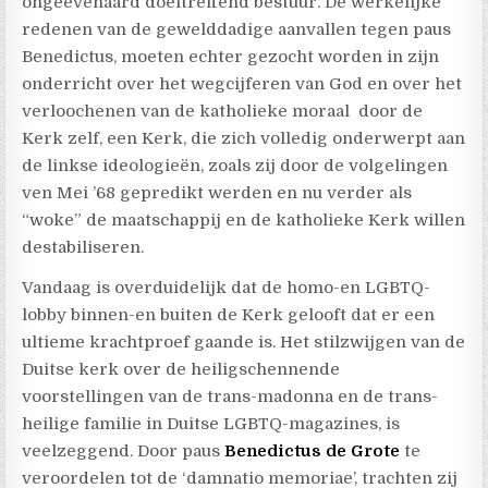
ongeëvenaard doeltreffend bestuur. De werkelijke
redenen van de gewelddadige aanvallen tegen paus
Benedictus, moeten echter gezocht worden in zijn
onderricht over het wegcijferen van God en over het
verloochenen van de katholieke moraal door de
Kerk zelf, een Kerk, die zich volledig onderwerpt aan
de linkse ideologieën, zoals zij door de volgelingen
ven Mei ’68 gepredikt werden en nu verder als
“woke” de maatschappij en de katholieke Kerk willen
destabiliseren.
Vandaag is overduidelijk dat de homo-en LGBTQ-
lobby binnen-en buiten de Kerk gelooft dat er een
ultieme krachtproef gaande is. Het stilzwijgen van de
Duitse kerk over de heiligschennende
voorstellingen van de trans-madonna en de trans-
heilige familie in Duitse LGBTQ-magazines, is
veelzeggend. Door paus
Benedictus de Grote
te
veroordelen tot de ‘damnatio memoriae’, trachten zij