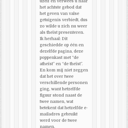
uzelf en verwees u naar
het achtste gebod dat
het geven van valse
getuigenis verbiedt, dus
zo wilde u zich nu weer
als theïst presenteren.
Ik herhaal: Dit
geschiedde op één en
dezelfde pagina, deze
poppenkast met “de
atheïst” en “de theïst”.
En kom mij niet zeggen
dat het over twee
verschillende personen
ging, want hetzelfde
figuur stond naast de
twee namen, wat
betekent dat hetzelfde e-
mailadres gebruikt
werd voor de twee
namen.