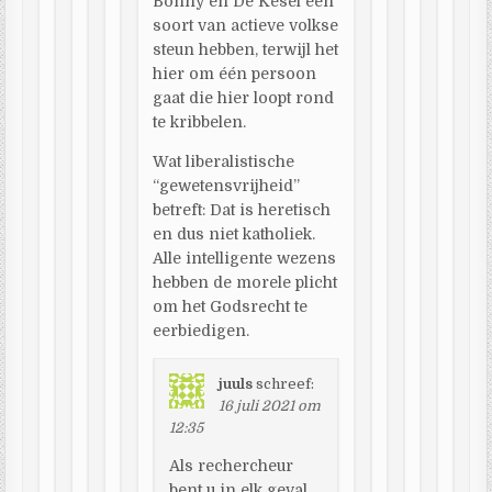
Bonny en De Kesel een
soort van actieve volkse
steun hebben, terwijl het
hier om één persoon
gaat die hier loopt rond
te kribbelen.
Wat liberalistische
“gewetensvrijheid”
betreft: Dat is heretisch
en dus niet katholiek.
Alle intelligente wezens
hebben de morele plicht
om het Godsrecht te
eerbiedigen.
juuls
schreef:
16 juli 2021 om
12:35
Als rechercheur
bent u in elk geval