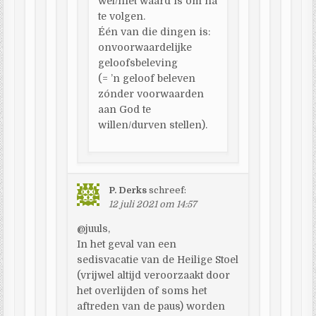
wel/niet waard is om na
te volgen.
Één van die dingen is:
onvoorwaardelijke
geloofsbeleving
(= ’n geloof beleven
zónder voorwaarden
aan God te
willen/durven stellen).
P. Derks
schreef:
12 juli 2021 om 14:57
@juuls,
In het geval van een
sedisvacatie van de Heilige Stoel
(vrijwel altijd veroorzaakt door
het overlijden of soms het
aftreden van de paus) worden