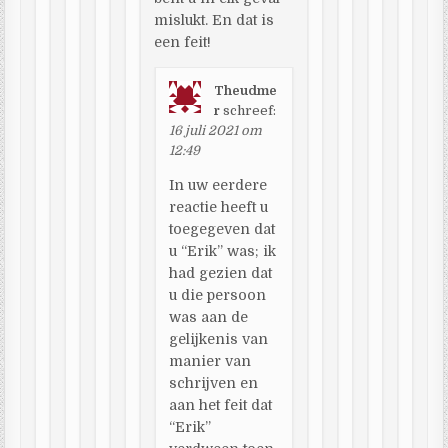
mislukt. En dat is
een feit!
Theudme
r
schreef:
16 juli 2021 om
12:49
In uw eerdere
reactie heeft u
toegegeven dat
u “Erik” was; ik
had gezien dat
u die persoon
was aan de
gelijkenis van
manier van
schrijven en
aan het feit dat
“Erik”