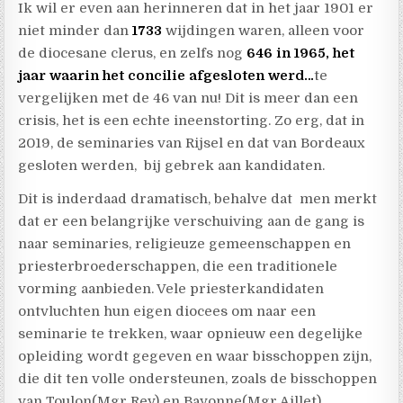
Ik wil er even aan herinneren dat in het jaar 1901 er
niet minder dan
1733
wijdingen waren, alleen voor
de diocesane clerus, en zelfs nog
646 in 1965, het
jaar waarin het concilie afgesloten werd…
te
vergelijken met de 46 van nu! Dit is meer dan een
crisis, het is een echte ineenstorting. Zo erg, dat in
2019, de seminaries van Rijsel en dat van Bordeaux
gesloten werden, bij gebrek aan kandidaten.
Dit is inderdaad dramatisch, behalve dat men merkt
dat er een belangrijke verschuiving aan de gang is
naar seminaries, religieuze gemeenschappen en
priesterbroederschappen, die een traditionele
vorming aanbieden. Vele priesterkandidaten
ontvluchten hun eigen diocees om naar een
seminarie te trekken, waar opnieuw een degelijke
opleiding wordt gegeven en waar bisschoppen zijn,
die dit ten volle ondersteunen, zoals de bisschoppen
van Toulon(Mgr Rey) en Bayonne(Mgr Aillet).