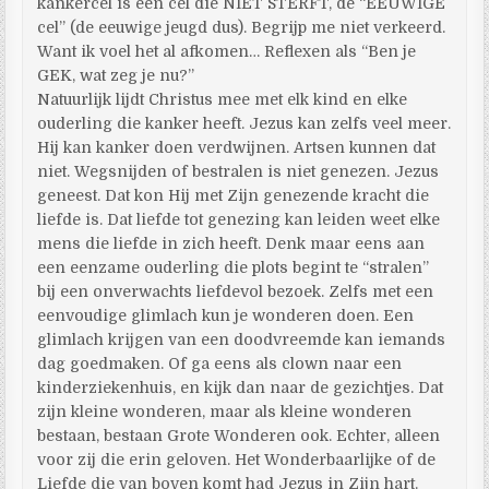
kankercel is een cel die NIET STERFT, de “EEUWIGE
cel” (de eeuwige jeugd dus). Begrijp me niet verkeerd.
Want ik voel het al afkomen… Reflexen als “Ben je
GEK, wat zeg je nu?”
Natuurlijk lijdt Christus mee met elk kind en elke
ouderling die kanker heeft. Jezus kan zelfs veel meer.
Hij kan kanker doen verdwijnen. Artsen kunnen dat
niet. Wegsnijden of bestralen is niet genezen. Jezus
geneest. Dat kon Hij met Zijn genezende kracht die
liefde is. Dat liefde tot genezing kan leiden weet elke
mens die liefde in zich heeft. Denk maar eens aan
een eenzame ouderling die plots begint te “stralen”
bij een onverwachts liefdevol bezoek. Zelfs met een
eenvoudige glimlach kun je wonderen doen. Een
glimlach krijgen van een doodvreemde kan iemands
dag goedmaken. Of ga eens als clown naar een
kinderziekenhuis, en kijk dan naar de gezichtjes. Dat
zijn kleine wonderen, maar als kleine wonderen
bestaan, bestaan Grote Wonderen ook. Echter, alleen
voor zij die erin geloven. Het Wonderbaarlijke of de
Liefde die van boven komt had Jezus in Zijn hart.