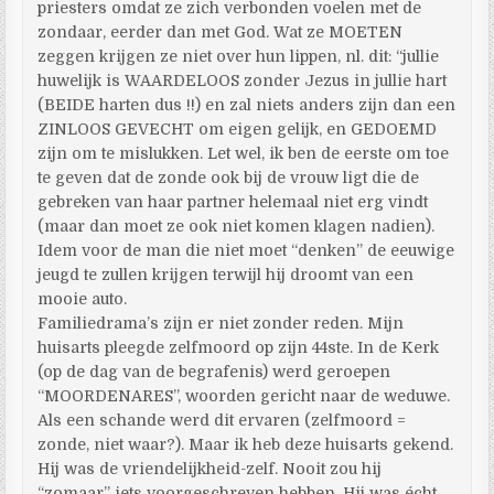
priesters omdat ze zich verbonden voelen met de
zondaar, eerder dan met God. Wat ze MOETEN
zeggen krijgen ze niet over hun lippen, nl. dit: “jullie
huwelijk is WAARDELOOS zonder Jezus in jullie hart
(BEIDE harten dus !!) en zal niets anders zijn dan een
ZINLOOS GEVECHT om eigen gelijk, en GEDOEMD
zijn om te mislukken. Let wel, ik ben de eerste om toe
te geven dat de zonde ook bij de vrouw ligt die de
gebreken van haar partner helemaal niet erg vindt
(maar dan moet ze ook niet komen klagen nadien).
Idem voor de man die niet moet “denken” de eeuwige
jeugd te zullen krijgen terwijl hij droomt van een
mooie auto.
Familiedrama’s zijn er niet zonder reden. Mijn
huisarts pleegde zelfmoord op zijn 44ste. In de Kerk
(op de dag van de begrafenis) werd geroepen
“MOORDENARES”, woorden gericht naar de weduwe.
Als een schande werd dit ervaren (zelfmoord =
zonde, niet waar?). Maar ik heb deze huisarts gekend.
Hij was de vriendelijkheid-zelf. Nooit zou hij
“zomaar” iets voorgeschreven hebben. Hij was écht