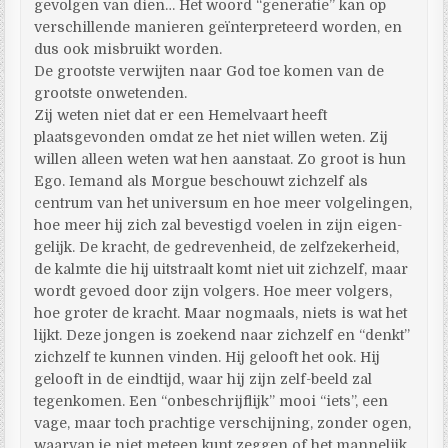
gevolgen van dien… Het woord “generatie” kan op
verschillende manieren geïnterpreteerd worden, en
dus ook misbruikt worden.
De grootste verwijten naar God toe komen van de
grootste onwetenden.
Zij weten niet dat er een Hemelvaart heeft
plaatsgevonden omdat ze het niet willen weten. Zij
willen alleen weten wat hen aanstaat. Zo groot is hun
Ego. Iemand als Morgue beschouwt zichzelf als
centrum van het universum en hoe meer volgelingen,
hoe meer hij zich zal bevestigd voelen in zijn eigen-
gelijk. De kracht, de gedrevenheid, de zelfzekerheid,
de kalmte die hij uitstraalt komt niet uit zichzelf, maar
wordt gevoed door zijn volgers. Hoe meer volgers,
hoe groter de kracht. Maar nogmaals, niets is wat het
lijkt. Deze jongen is zoekend naar zichzelf en “denkt”
zichzelf te kunnen vinden. Hij gelooft het ook. Hij
gelooft in de eindtijd, waar hij zijn zelf-beeld zal
tegenkomen. Een “onbeschrijflijk” mooi “iets”, een
vage, maar toch prachtige verschijning, zonder ogen,
waarvan je niet meteen kunt zeggen of het mannelijk