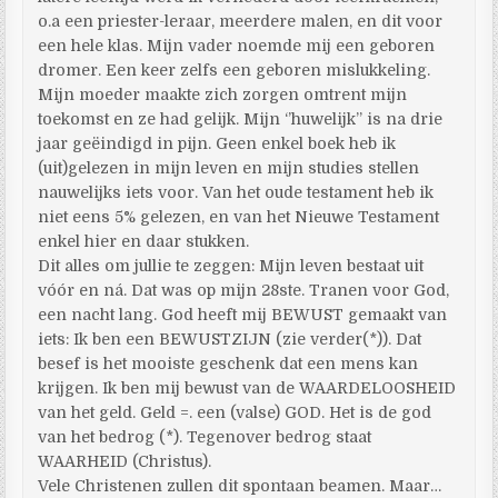
o.a een priester-leraar, meerdere malen, en dit voor
een hele klas. Mijn vader noemde mij een geboren
dromer. Een keer zelfs een geboren mislukkeling.
Mijn moeder maakte zich zorgen omtrent mijn
toekomst en ze had gelijk. Mijn ‘’huwelijk’’ is na drie
jaar geëindigd in pijn. Geen enkel boek heb ik
(uit)gelezen in mijn leven en mijn studies stellen
nauwelijks iets voor. Van het oude testament heb ik
niet eens 5% gelezen, en van het Nieuwe Testament
enkel hier en daar stukken.
Dit alles om jullie te zeggen: Mijn leven bestaat uit
vóór en ná. Dat was op mijn 28ste. Tranen voor God,
een nacht lang. God heeft mij BEWUST gemaakt van
iets: Ik ben een BEWUSTZIJN (zie verder(*)). Dat
besef is het mooiste geschenk dat een mens kan
krijgen. Ik ben mij bewust van de WAARDELOOSHEID
van het geld. Geld =. een (valse) GOD. Het is de god
van het bedrog (*). Tegenover bedrog staat
WAARHEID (Christus).
Vele Christenen zullen dit spontaan beamen. Maar…