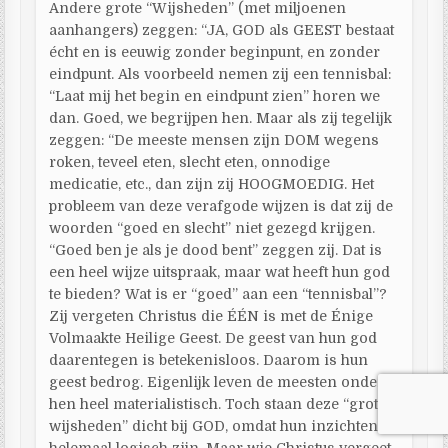
Andere grote “Wijsheden” (met miljoenen
aanhangers) zeggen: “JA, GOD als GEEST bestaat
écht en is eeuwig zonder beginpunt, en zonder
eindpunt. Als voorbeeld nemen zij een tennisbal:
“Laat mij het begin en eindpunt zien” horen we
dan. Goed, we begrijpen hen. Maar als zij tegelijk
zeggen: “De meeste mensen zijn DOM wegens
roken, teveel eten, slecht eten, onnodige
medicatie, etc., dan zijn zij HOOGMOEDIG. Het
probleem van deze verafgode wijzen is dat zij de
woorden “goed en slecht” niet gezegd krijgen.
“Goed ben je als je dood bent” zeggen zij. Dat is
een heel wijze uitspraak, maar wat heeft hun god
te bieden? Wat is er “goed” aan een “tennisbal”?
Zij vergeten Christus die ÉÉN is met de Énige
Volmaakte Heilige Geest. De geest van hun god
daarentegen is betekenisloos. Daarom is hun
geest bedrog. Eigenlijk leven de meesten onder
hen heel materialistisch. Toch staan deze “grote
wijsheden” dicht bij GOD, omdat hun inzichten
helemaal logisch zijn. Maar wie Christus vergeet