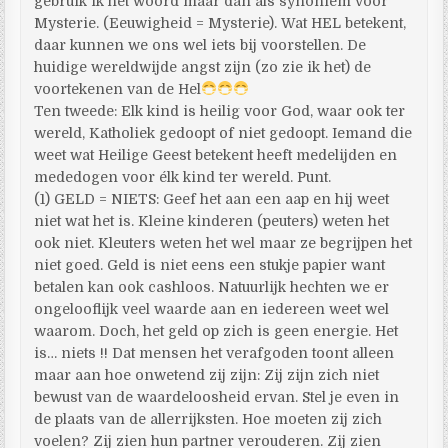
gebruik ik het woord maar dan als synoniem voor
Mysterie. (Eeuwigheid = Mysterie). Wat HEL betekent,
daar kunnen we ons wel iets bij voorstellen. De
huidige wereldwijde angst zijn (zo zie ik het) de
voortekenen van de Hel
Ten tweede: Elk kind is heilig voor God, waar ook ter
wereld, Katholiek gedoopt of niet gedoopt. Iemand die
weet wat Heilige Geest betekent heeft medelijden en
mededogen voor élk kind ter wereld. Punt.
(1) GELD = NIETS: Geef het aan een aap en hij weet
niet wat het is. Kleine kinderen (peuters) weten het
ook niet. Kleuters weten het wel maar ze begrijpen het
niet goed. Geld is niet eens een stukje papier want
betalen kan ook cashloos. Natuurlijk hechten we er
ongelooflijk veel waarde aan en iedereen weet wel
waarom. Doch, het geld op zich is geen energie. Het
is… niets !! Dat mensen het verafgoden toont alleen
maar aan hoe onwetend zij zijn: Zij zijn zich niet
bewust van de waardeloosheid ervan. Stel je even in
de plaats van de allerrijksten. Hoe moeten zij zich
voelen? Zij zien hun partner verouderen. Zij zien