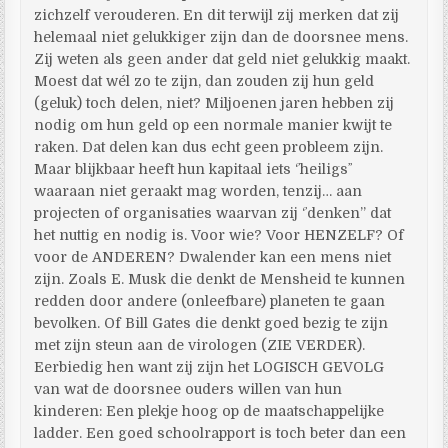
zichzelf verouderen. En dit terwijl zij merken dat zij
helemaal niet gelukkiger zijn dan de doorsnee mens.
Zij weten als geen ander dat geld niet gelukkig maakt.
Moest dat wél zo te zijn, dan zouden zij hun geld
(geluk) toch delen, niet? Miljoenen jaren hebben zij
nodig om hun geld op een normale manier kwijt te
raken. Dat delen kan dus echt geen probleem zijn.
Maar blijkbaar heeft hun kapitaal iets ‘ʼheiligsʼʼ
waaraan niet geraakt mag worden, tenzij… aan
projecten of organisaties waarvan zij ‘ʼdenken’’ dat
het nuttig en nodig is. Voor wie? Voor HENZELF? Of
voor de ANDEREN? Dwalender kan een mens niet
zijn. Zoals E. Musk die denkt de Mensheid te kunnen
redden door andere (onleefbare) planeten te gaan
bevolken. Of Bill Gates die denkt goed bezig te zijn
met zijn steun aan de virologen (ZIE VERDER).
Eerbiedig hen want zij zijn het LOGISCH GEVOLG
van wat de doorsnee ouders willen van hun
kinderen: Een plekje hoog op de maatschappelijke
ladder. Een goed schoolrapport is toch beter dan een