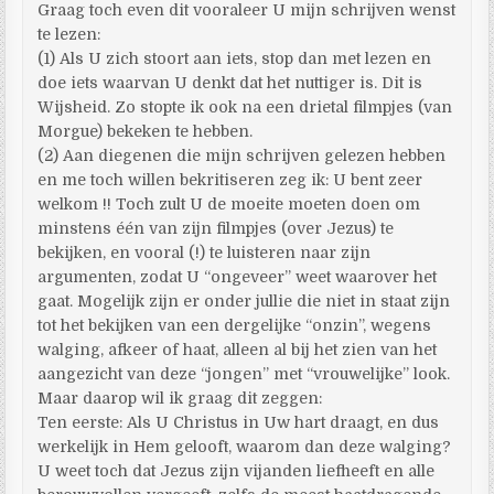
Graag toch even dit vooraleer U mijn schrijven wenst
te lezen:
(1) Als U zich stoort aan iets, stop dan met lezen en
doe iets waarvan U denkt dat het nuttiger is. Dit is
Wijsheid. Zo stopte ik ook na een drietal filmpjes (van
Morgue) bekeken te hebben.
(2) Aan diegenen die mijn schrijven gelezen hebben
en me toch willen bekritiseren zeg ik: U bent zeer
welkom !! Toch zult U de moeite moeten doen om
minstens één van zijn filmpjes (over Jezus) te
bekijken, en vooral (!) te luisteren naar zijn
argumenten, zodat U “ongeveer” weet waarover het
gaat. Mogelijk zijn er onder jullie die niet in staat zijn
tot het bekijken van een dergelijke “onzin”, wegens
walging, afkeer of haat, alleen al bij het zien van het
aangezicht van deze “jongen” met “vrouwelijke” look.
Maar daarop wil ik graag dit zeggen:
Ten eerste: Als U Christus in Uw hart draagt, en dus
werkelijk in Hem gelooft, waarom dan deze walging?
U weet toch dat Jezus zijn vijanden liefheeft en alle