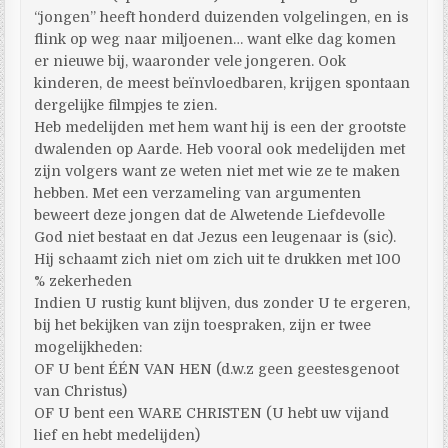
“jongen” heeft honderd duizenden volgelingen, en is
flink op weg naar miljoenen… want elke dag komen
er nieuwe bij, waaronder vele jongeren. Ook
kinderen, de meest beïnvloedbaren, krijgen spontaan
dergelijke filmpjes te zien.
Heb medelijden met hem want hij is een der grootste
dwalenden op Aarde. Heb vooral ook medelijden met
zijn volgers want ze weten niet met wie ze te maken
hebben. Met een verzameling van argumenten
beweert deze jongen dat de Alwetende Liefdevolle
God niet bestaat en dat Jezus een leugenaar is (sic).
Hij schaamt zich niet om zich uit te drukken met 100
% zekerheden
Indien U rustig kunt blijven, dus zonder U te ergeren,
bij het bekijken van zijn toespraken, zijn er twee
mogelijkheden:
OF U bent ÉÉN VAN HEN (d.w.z geen geestesgenoot
van Christus)
OF U bent een WARE CHRISTEN (U hebt uw vijand
lief en hebt medelijden)