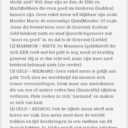
slecht, niet? Wel, daar zijn ze dan: de Elite en
Machthebbers die even goed uw kinderen (hadden)
kunnen zijn. Geen enkel mens wil blijkbaar zijn zoals
Moeder Maria: de eenvoudige (huis)Moeder. Of zoals
Jezus die bewust koos voor de Eenvoud. Kortom:
Geld betekent niets en staat lijnrecht tegenover wat
‘’mooi en goed’’ is, en dat is de Eenvoud (Liefde).
(2) MAMMON = NIETS. De Mammon (geldduivel) die
zich ÉÉN voelt met het geld is nog nooit zo krachtig
geweest. Hij is er dus écht wel, maar zijn ware aard
betekent helemaal niets (zie verder).
(3) GELD = NIEMAND: Geen enkel mens is gelijk aan
geld. Toch zien we wereldwijd dat mensen zich
ermee vereenzelvigen. Denk maar aan Amerikanen
die om een of andere reden hun (financiële) rijkdom
verliezen. Plots voelen ze zich ‘ʼniemandʼʼ en maken
ze zich van kant.
(4) GELD = BEDROG: Ook de rijkste mens sterft arm
horen we vaak. Een mens moet door de wereld
trekken en tijd doorbrengen in een rusthuis om dit
door te hebben. In Afrika wordt niet minder gelachen