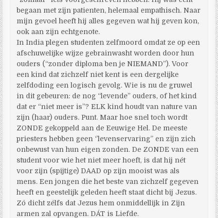
begaan met zijn patienten, helemaal empathisch. Naar
mijn gevoel heeft hij alles gegeven wat hij geven kon,
ook aan zijn echtgenote.
In India plegen studenten zelfmoord omdat ze op een
afschuwelijke wijze gebrainwasht worden door hun
ouders (“zonder diploma ben je NIEMAND”). Voor
een kind dat zichzelf niet kent is een dergelijke
zelfdoding een logisch gevolg. Wie is nu de gruwel
in dit gebeuren: de nog “levende” ouders, of het kind
dat er “niet meer is”? ELK kind houdt van nature van
zijn (haar) ouders. Punt. Maar hoe snel toch wordt
ZONDE gekoppeld aan de Eeuwige Hel. De meeste
priesters hebben geen ‘’levenservaring’’ en zijn zich
onbewust van hun eigen zonden. De ZONDE van een
student voor wie het niet meer hoeft, is dat hij nét
voor zijn (spijtige) DAAD op zijn mooist was als
mens. Een jongen die het beste van zichzelf gegeven
heeft en geestelijk geleden heeft staat dicht bij Jezus.
Zó dicht zélfs dat Jezus hem onmiddellijk in Zijn
armen zal opvangen. DÁT is Liefde.