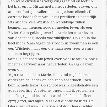
Een ware christen is vergevingsgezind en leeft in
het hier en nu. Hij zal niet in het verleden graven om
anderen lastig te vallen met aangedane ellende. De
correcte boodschap van Jezus prediken is natuurlijk
iets anders. Vele Wijsheden wereldwijd zullen
beamen dat mensen zouden moeten leven als een
Rivier: Geen geklaag over het verleden maar leven
van dag tot dag, steeds vooruitkijkend. Op zich is dat
heel mooi. Maar tégen de stroom in zwemmen is ook
een Wijsheid maar één die maar zeer, zeer weinig
mensen begrijpen.
Soms is het goed om jezelf even voor te stellen, ook al
moet je daarvoor naar het verleden. Graag daarom
even dit:
Mijn naam is Jean Marie. Ik bevind mij helemaal
onderaan de ladder en heb geen spaarboek. Toch
kom ik niets tekort. Op school was ik allesbehalve een
goede leerling. Als kleine jongen had ik problemen
met ‘’begrijpend lezen’’, en werd ik helemaal alleen
opzij gezet, met bijles. Maar dat diende tot niets. Op
latere leeftijd werd ik vernederd door leerkrachten,