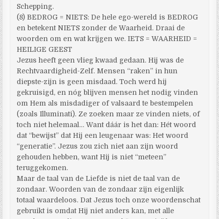
Schepping.
(8) BEDROG = NIETS: De hele ego-wereld is BEDROG
en betekent NIETS zonder de Waarheid. Draai de
woorden om en wat krijgen we. IETS = WAARHEID =
HEILIGE GEEST
Jezus heeft geen vlieg kwaad gedaan. Hij was de
Rechtvaardigheid-Zelf. Mensen “raken” in hun
diepste-zijn is geen misdaad. Toch werd hij
gekruisigd, en nóg blijven mensen het nodig vinden
om Hem als misdadiger of valsaard te bestempelen
(zoals Illuminati). Ze zoeken maar ze vinden niets, of
toch niet helemaal… Want dáár is het dan: Hét woord
dat “bewijst” dat Hij een leugenaar was: Het woord
“generatie”. Jezus zou zich niet aan zijn woord
gehouden hebben, want Hij is niet “meteen”
teruggekomen.
Maar de taal van de Liefde is niet de taal van de
zondaar. Woorden van de zondaar zijn eigenlijk
totaal waardeloos. Dat Jezus toch onze woordenschat
gebruikt is omdat Hij niet anders kan, met alle