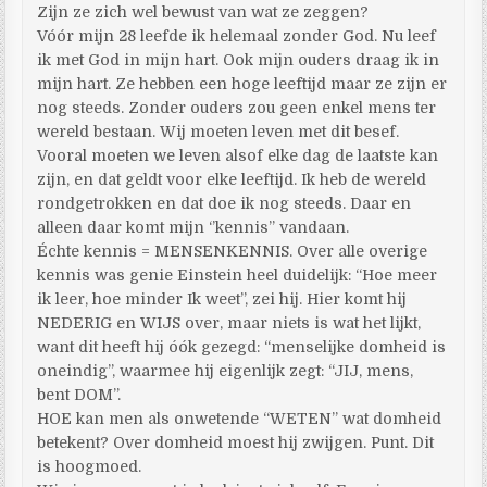
Zijn ze zich wel bewust van wat ze zeggen?
Vóór mijn 28 leefde ik helemaal zonder God. Nu leef
ik met God in mijn hart. Ook mijn ouders draag ik in
mijn hart. Ze hebben een hoge leeftijd maar ze zijn er
nog steeds. Zonder ouders zou geen enkel mens ter
wereld bestaan. Wij moeten leven met dit besef.
Vooral moeten we leven alsof elke dag de laatste kan
zijn, en dat geldt voor elke leeftijd. Ik heb de wereld
rondgetrokken en dat doe ik nog steeds. Daar en
alleen daar komt mijn ‘’kennis’’ vandaan.
Échte kennis = MENSENKENNIS. Over alle overige
kennis was genie Einstein heel duidelijk: “Hoe meer
ik leer, hoe minder Ik weet”, zei hij. Hier komt hij
NEDERIG en WIJS over, maar niets is wat het lijkt,
want dit heeft hij óók gezegd: “menselijke domheid is
oneindig”, waarmee hij eigenlijk zegt: “JIJ, mens,
bent DOM”.
HOE kan men als onwetende “WETEN” wat domheid
betekent? Over domheid moest hij zwijgen. Punt. Dit
is hoogmoed.