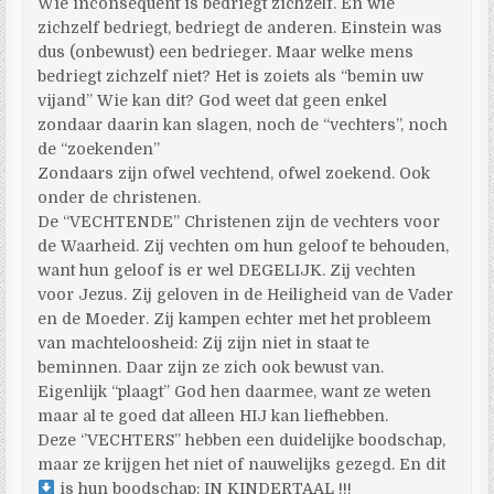
Wie inconsequent is bedriegt zichzelf. En wie
zichzelf bedriegt, bedriegt de anderen. Einstein was
dus (onbewust) een bedrieger. Maar welke mens
bedriegt zichzelf niet? Het is zoiets als “bemin uw
vijand” Wie kan dit? God weet dat geen enkel
zondaar daarin kan slagen, noch de “vechters”, noch
de “zoekenden”
Zondaars zijn ofwel vechtend, ofwel zoekend. Ook
onder de christenen.
De “VECHTENDE” Christenen zijn de vechters voor
de Waarheid. Zij vechten om hun geloof te behouden,
want hun geloof is er wel DEGELIJK. Zij vechten
voor Jezus. Zij geloven in de Heiligheid van de Vader
en de Moeder. Zij kampen echter met het probleem
van machteloosheid: Zij zijn niet in staat te
beminnen. Daar zijn ze zich ook bewust van.
Eigenlijk “plaagt” God hen daarmee, want ze weten
maar al te goed dat alleen HIJ kan liefhebben.
Deze ‘’VECHTERS’’ hebben een duidelijke boodschap,
maar ze krijgen het niet of nauwelijks gezegd. En dit
is hun boodschap: IN KINDERTAAL !!!