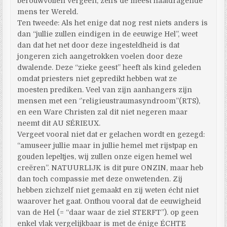
berouwvollen vergeeft, zelfs de meest haatdragende
mens ter Wereld.
Ten tweede: Als het enige dat nog rest niets anders is
dan “jullie zullen eindigen in de eeuwige Hel”, weet
dan dat het net door deze ingesteldheid is dat
jongeren zich aangetrokken voelen door deze
dwalende. Deze “zieke geest” heeft als kind geleden
omdat priesters niet gepredikt hebben wat ze
moesten prediken. Veel van zijn aanhangers zijn
mensen met een ‘’religieustraumasyndroom’’(RTS),
en een Ware Christen zal dit niet negeren maar
neemt dit AU SÉRIEUX.
Vergeet vooral niet dat er gelachen wordt en gezegd:
“amuseer jullie maar in jullie hemel met rijstpap en
gouden lepeltjes, wij zullen onze eigen hemel wel
creëren”. NATUURLIJK is dit pure ONZIN, maar heb
dan toch compassie met deze onwetenden. Zij
hebben zichzelf niet gemaakt en zij weten écht niet
waarover het gaat. Onthou vooral dat de eeuwigheid
van de Hel (= “daar waar de ziel STERFT”). op geen
enkel vlak vergelijkbaar is met de énige ÉCHTE