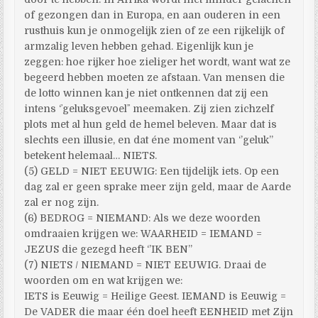
of gezongen dan in Europa, en aan ouderen in een
rusthuis kun je onmogelijk zien of ze een rijkelijk of
armzalig leven hebben gehad. Eigenlijk kun je
zeggen: hoe rijker hoe zieliger het wordt, want wat ze
begeerd hebben moeten ze afstaan. Van mensen die
de lotto winnen kan je niet ontkennen dat zij een
intens ‘ʼgeluksgevoelʼʼ meemaken. Zij zien zichzelf
plots met al hun geld de hemel beleven. Maar dat is
slechts een illusie, en dat éne moment van ‘’geluk’’
betekent helemaal… NIETS.
(5) GELD = NIET EEUWIG: Een tijdelijk iets. Op een
dag zal er geen sprake meer zijn geld, maar de Aarde
zal er nog zijn.
(6) BEDROG = NIEMAND: Als we deze woorden
omdraaien krijgen we: WAARHEID = IEMAND =
JEZUS die gezegd heeft ‘’IK BEN’’
(7) NIETS / NIEMAND = NIET EEUWIG. Draai de
woorden om en wat krijgen we:
IETS is Eeuwig = Heilige Geest. IEMAND is Eeuwig =
De VADER die maar één doel heeft EENHEID met Zijn