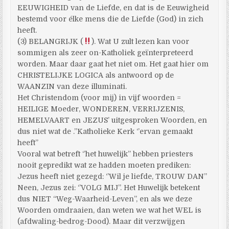
EEUWIGHEID van de Liefde, en dat is de Eeuwigheid
bestemd voor élke mens die de Liefde (God) in zich
heeft.
(3) BELANGRIJK (
). Wat U zult lezen kan voor
sommigen als zeer on-Katholiek geïnterpreteerd
worden. Maar daar gaat het niet om. Het gaat hier om
CHRISTELIJKE LOGICA als antwoord op de
WAANZIN van deze illuminati.
Het Christendom (voor mij) in vijf woorden =
HEILIGE Moeder, WONDEREN, VERRIJZENIS,
HEMELVAART en JEZUS’ uitgesproken Woorden, en
dus niet wat de .’’Katholieke Kerk ‘’ervan gemaakt
heeft’’
Vooral wat betreft ‘’het huwelijk’’ hebben priesters
nooit gepredikt wat ze hadden moeten prediken:
Jezus heeft niet gezegd: ‘’Wil je liefde, TROUW DAN’’
Neen, Jezus zei: ‘’VOLG MIJ’’. Het Huwelijk betekent
dus NIET “Weg-Waarheid-Leven”, en als we deze
Woorden omdraaien, dan weten we wat het WEL is
(afdwaling-bedrog-Dood). Maar dit verzwijgen