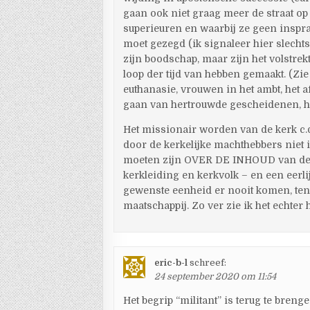
gaan ook niet graag meer de straat op
superieuren en waarbij ze geen inspra
moet gezegd (ik signaleer hier slecht
zijn boodschap, maar zijn het volstrekt
loop der tijd van hebben gemaakt. (Zie 
euthanasie, vrouwen in het ambt, het 
gaan van hertrouwde gescheidenen, h
Het missionair worden van de kerk c.q.
door de kerkelijke machthebbers nie
moeten zijn OVER DE INHOUD van de 
kerkleiding en kerkvolk – en een eerli
gewenste eenheid er nooit komen, tenzi
maatschappij. Zo ver zie ik het echter
eric-b-l
schreef:
24 september 2020 om 11:54
Het begrip “militant” is terug te brenge