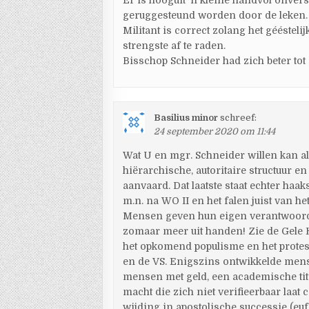
Er is hooguit ’n kleine handvol onver
geruggesteund worden door de leken.
Militant is correct zolang het géésteli
strengste af te raden.
Bisschop Schneider had zich beter tot
Basilius minor
schreef:
24 september 2020 om 11:44
Wat U en mgr. Schneider willen kan al
hiërarchische, autoritaire structuur en
aanvaard. Dat laatste staat echter haa
m.n. na WO II en het falen juist van h
Mensen geven hun eigen verantwoordel
zomaar meer uit handen! Zie de Gele 
het opkomend populisme en het protest
en de VS. Enigszins ontwikkelde mens
mensen met geld, een academische tit
macht die zich niet verifieerbaar laat
wijding in apostolische successie (euf