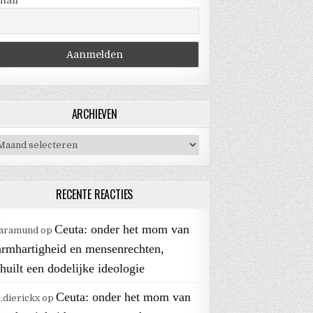
mail
ARCHIEVEN
chieven
RECENTE REACTIES
Ceuta: onder het mom van
aramund
op
armhartigheid en mensenrechten,
huilt een dodelijke ideologie
Ceuta: onder het mom van
j.dierickx
op