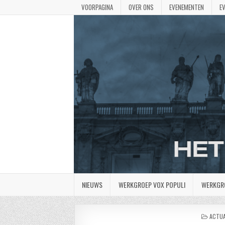
VOORPAGINA
OVER ONS
EVENEMENTEN
E
NIEUWS
WERKGROEP VOX POPULI
WERKGR
GEPLA
ACTUA
IN