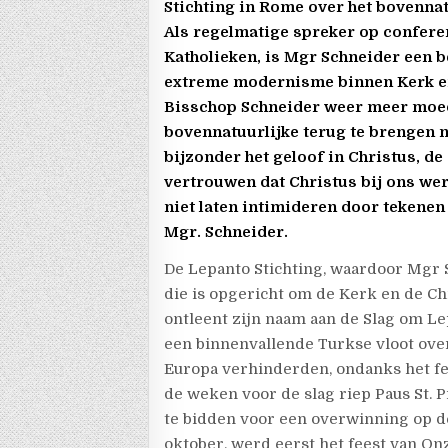
Stichting in Rome over het bovennat
Als regelmatige spreker op confere
Katholieken, is Mgr Schneider een b
extreme modernisme binnen Kerk en
Bisschop Schneider weer meer moed 
bovennatuurlijke terug te brengen 
bijzonder het geloof in Christus, d
vertrouwen dat Christus bij ons wer
niet laten intimideren door tekenen 
Mgr. Schneider.
De Lepanto Stichting, waardoor Mgr 
die is opgericht om de Kerk en de Ch
ontleent zijn naam aan de Slag om Lep
een binnenvallende Turkse vloot ov
Europa verhinderden, ondanks het fei
de weken voor de slag riep Paus St. 
te bidden voor een overwinning op d
oktober, werd eerst het feest van O