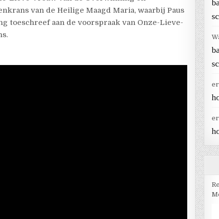
b
enkrans van de Heilige Maagd Maria, waarbij Paus
sc
ing toeschreef aan de voorspraak van Onze-Lieve-
ns.
W
b
sc
er
h
er
h
Re
Me