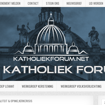
VENEMENT MELDEN
CONTACT
STEUN ONS
NIEUWSBRIEF
LID WORDEN
OEP LEVANT
WERKGROEP KERSTENING
WERKGROEP VOLKSVERLICHTING
ATST
LITEIT & OPINIE
,
KERKCRISIS
Z