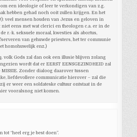
 om een ideologie of leer te verkondigen van z.g.
ak hebben gehad noch ooit zullen krijgen. En het
s!): veel mensen houden van Jezus en geloven in
 niet eens met wat clerici en theologen c.a. er in de
de r.-k. seksuele moraal, kwesties als abortus,
afserveren van gehuwde priesters, het ter communie
et homohuwelijk enz.)
 volk Gods zal dan ook een illusie blijven zolang
t ingezien wordt dat er EERST EENSGEZINDHEID zal
MISSIE. Zonder dialoog daarover tussen
jke, liefdevollere communicatie hierover – zal die
j er weer een soldateske cultuur ontstaat in de
 hier vooralsnog niet komen.
n tot “heel erg je best doen”.