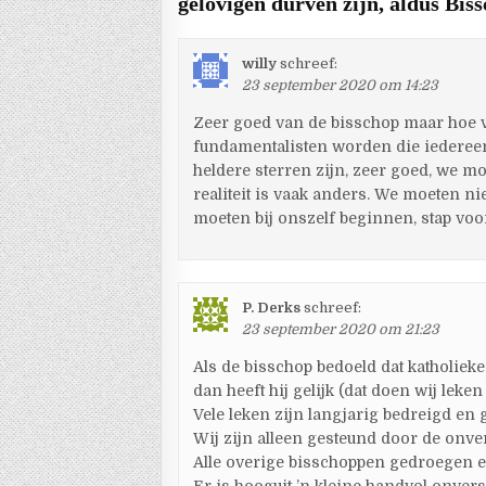
gelovigen durven zijn, aldus Bis
willy
schreef:
23 september 2020 om 14:23
Zeer goed van de bisschop maar hoe v
fundamentalisten worden die iedereen
heldere sterren zijn, zeer goed, we moe
realiteit is vaak anders. We moeten n
moeten bij onszelf beginnen, stap voor
P. Derks
schreef:
23 september 2020 om 21:23
Als de bisschop bedoeld dat katholie
dan heeft hij gelijk (dat doen wij leken
Vele leken zijn langjarig bedreigd en g
Wij zijn alleen gesteund door de onve
Alle overige bisschoppen gedroegen e