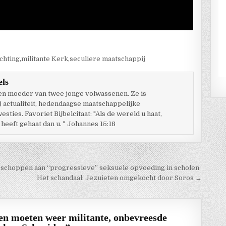
chting
,
militante Kerk
,
seculiere maatschappij
els
 en moeder van twee jonge volwassenen. Ze is
) actualiteit, hedendaagse maatschappelijke
ties. Favoriet Bijbelcitaat: "Als de wereld u haat,
 heeft gehaat dan u. " Johannes 15:18
sschoppen aan “progressieve” seksuele opvoeding in scholen
Het schandaal: Jezuieten omgekocht door Soros →
en moeten weer militante, onbevreesde