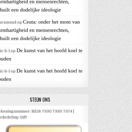
armhartigheid en mensenrechten,
huilt een dodelijke ideologie
Ceuta: onder het mom van
aramund
op
armhartigheid en mensenrechten,
huilt een dodelijke ideologie
De kunst van het hoofd koel te
ic-b-l
op
ouden
De kunst van het hoofd koel te
ic-b-l
op
ouden
STEUN ONS
keningnummer: BE16 7330 7330 7374 |
dedeling: Gift