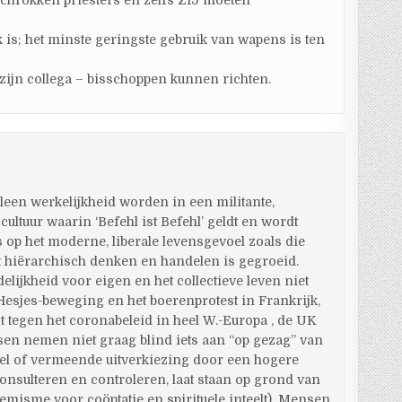
schrokken priesters en zelfs ZIJ moeten
jk is; het minste geringste gebruik van wapens is ten
 zijn collega – bisschoppen kunnen richten.
leen werkelijkheid worden in een militante,
 cultuur waarin ‘Befehl ist Befehl’ geldt en wordt
ks op het moderne, liberale levensgevoel zoals die
et hiërarchisch denken en handelen is gegroeid.
ijkheid voor eigen en het collectieve leven niet
Hesjes-beweging en het boerenprotest in Frankrijk,
 tegen het coronabeleid in heel W.-Europa , de UK
en nemen niet graag blind iets aan “op gezag” van
el of vermeende uitverkiezing door een hogere
 consulteren en controleren, laat staan op grond van
emisme voor coöptatie en spirituele inteelt). Mensen