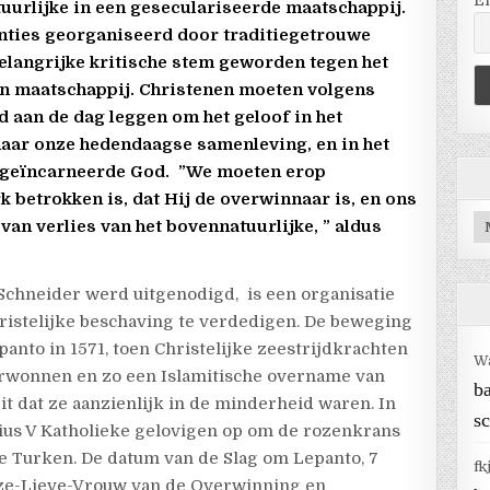
E
uurlijke in een geseculariseerde maatschappij.
nties georganiseerd door traditiegetrouwe
elangrijke kritische stem geworden tegen het
 maatschappij. Christenen moeten volgens
aan de dag leggen om het geloof in het
naar onze hedendaagse samenleving, en in het
e geïncarneerde God.
”We moeten erop
k betrokken is, dat Hij de overwinnaar is, en ons
Ar
van verlies van het bovennatuurlijke, ” aldus
Schneider werd uitgenodigd, is een organisatie
ristelijke beschaving te verdedigen. De beweging
anto in 1571, toen Christelijke zeestrijdkrachten
W
erwonnen en zo een Islamitische overname van
b
t dat ze aanzienlijk in de minderheid waren. In
sc
Pius V Katholieke gelovigen op om de rozenkrans
e Turken. De datum van de Slag om Lepanto, 7
fk
nze-Lieve-Vrouw van de Overwinning en