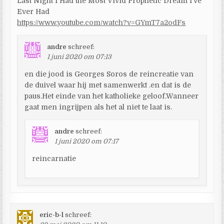
Last Night I Had the Most Vivid Prophetic Dream I’ve
Ever Had
https://www.youtube.com/watch?v=GYmT7a2odFs
andre
schreef:
1 juni 2020 om 07:13
en die jood is Georges Soros de reincreatie van
de duivel waar hij met samenwerkt .en dat is de
paus.Het einde van het katholieke geloof.Wanneer
gaat men ingrijpen als het al niet te laat is.
andre
schreef:
1 juni 2020 om 07:17
reincarnatie
eric-b-l
schreef: