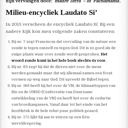
zijn vervangen door: ‘
madre Terra’ – of ‘Pachamama’.
Milieu-encycliek Laudato Si’
In 2015 verscheen de encycliek Laudato Si’. Bij een
nadere kijk kon men volgende zaken constateren:
Bij nr. 7 zegt Franciscus dat vervuiling van de natuur een
zonde is tegen onszelf en tegen God. Dit is zo goed als de
enige plaats waar over zonde wordt gesproken.
Het
woord zonde komt in het hele boek slechts 4x voor.
Bij nr. 83 zegt hij dat de dieren niet voor de mens
werden gemaakt maar dat wij allemaal samen een front
vormen op weg naar God. Dit spreekt de Bijbel tegen.
Bij nr. 169 heeft hij het over de VN, de klimaattoppen van
Rio en de UNSD (Conferentie van Duurzame
ontwikkeling van de VN) en heeft het over de reductie
van broeikasgassen. Vanaf daar tot het einde van het
hoofdstuk is de hele tekst puur politiek geaard.
Bij nr. 175 lijkt hij aan te sturen op een Eén-
wereldregering.