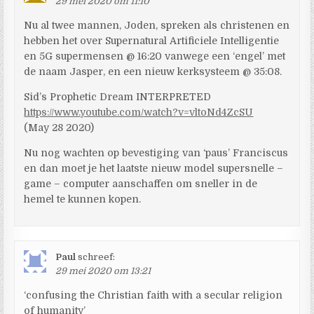
29 mei 2020 om 11:10
Nu al twee mannen, Joden, spreken als christenen en
hebben het over Supernatural Artificiele Intelligentie
en 5G supermensen @ 16:20 vanwege een ‘engel’ met
de naam Jasper, en een nieuw kerksysteem @ 35:08.
Sid’s Prophetic Dream INTERPRETED
https://www.youtube.com/watch?v=vltoNd4ZcSU
(May 28 2020)
Nu nog wachten op bevestiging van ‘paus’ Franciscus
en dan moet je het laatste nieuw model supersnelle –
game – computer aanschaffen om sneller in de
hemel te kunnen kopen.
Paul
schreef:
29 mei 2020 om 13:21
‘confusing the Christian faith with a secular religion
of humanity’