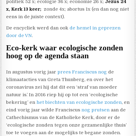
politiek 52 x; ecologie 36 x; economie 26 x;
Jezus 24
x, Kerk 13 keer;
zonde 4x; abortus 1x (en dan nog niet
eens in de juiste context).
De encycliek werd dan ook
de hemel in geprezen
door de VN
.
Eco-kerk waar ecologische zonden
hoog op de agenda staan
In augustus vorig jaar
prees Franciscus nog
de
klimaatacties van Greta Thunberg, en over het
coronavirus zei hij dat dit een ‘straf van moeder
natuur is.’ In 2016 riep hij op tot een ‘ecologische
bekering’ en
het biechten van ecologische zonden
, en
eind vorig jaar wilde Franciscus
nog prutsen
aan de
Cathechismus van de Katholieke Kerk, door er de
‘ecologische zonden tegen onze gezamenlijke thuis’
toe te voegen aan de mogelijks te begane zonden.