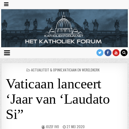
GEPLAATST
ACTUALITEIT & OPINIE
,
VATICAAN EN WERELDKERK
IN
Vaticaan lanceert
‘Jaar van ‘Laudato
Si”
JOZEF IVO
27 MEI 2020