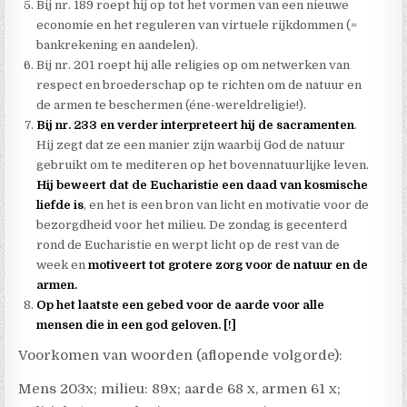
Bij nr. 189 roept hij op tot het vormen van een nieuwe
economie en het reguleren van virtuele rijkdommen (=
bankrekening en aandelen).
Bij nr. 201 roept hij alle religies op om netwerken van
respect en broederschap op te richten om de natuur en
de armen te beschermen (éne-wereldreligie!).
Bij nr. 233 en verder interpreteert hij de sacramenten
.
Hij zegt dat ze een manier zijn waarbij God de natuur
gebruikt om te mediteren op het bovennatuurlijke leven.
Hij beweert dat de Eucharistie een daad van kosmische
liefde is
, en het is een bron van licht en motivatie voor de
bezorgdheid voor het milieu. De zondag is gecenterd
rond de Eucharistie en werpt licht op de rest van de
week en
motiveert tot grotere zorg voor de natuur en de
armen.
Op het laatste een gebed voor de aarde voor alle
mensen die in een god geloven. [!]
Voorkomen van woorden (aflopende volgorde):
Mens 203x; milieu: 89x; aarde 68 x, armen 61 x;