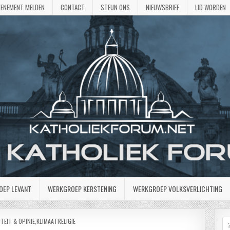
VENEMENT MELDEN
CONTACT
STEUN ONS
NIEUWSBRIEF
LID WORDEN
OEP LEVANT
WERKGROEP KERSTENING
WERKGROEP VOLKSVERLICHTING
TST
TEIT & OPINIE
,
KLIMAATRELIGIE
Z