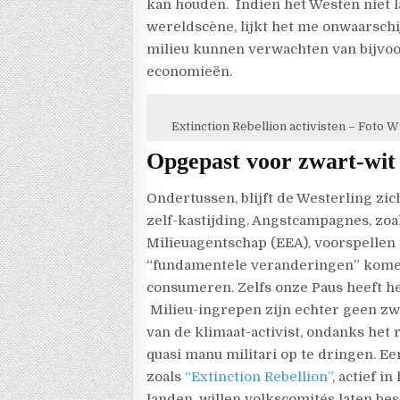
kan houden.
Indien het Westen niet 
wereldscène, lijkt het me onwaarsch
milieu kunnen verwachten van bijvo
economieën.
Extinction Rebellion activisten – Foto
Opgepast voor zwart-wit 
Ondertussen, blijft de Westerling zic
zelf-kastijding. Angstcampagnes, zoa
Milieuagentschap (EEA), voorspellen
“fundamentele veranderingen” kome
consumeren. Zelfs onze Paus heeft h
Milieu-ingrepen zijn echter geen zwa
van de klimaat-activist, ondanks het 
quasi manu militari op te dringen. E
zoals
“Extinction Rebellion”
, actief i
landen, willen volkscomités laten be