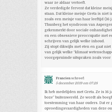
waar ze aldaar vertoeft.
Ze verdedigde fervent dat kleine meis
staan. Dat kleine meisje Greta is niet
zoals een meisje van haar leeftijd (16 
Thunberg het syndroom van Asperger 
gekenmerkt door sociale onhandigheid
en een obsessieve preoccupatie met een 
schrijven van gelijk welke inhoud.
Zij stopt dikwijls met eten en gaat niet
van gelijk welke “klimaat wetenschapper
voorgepruimde uitspraken zoals voor
Francien
schreef:
5 december 2019 om 07:28
Ik heb medelijden met Greta. Ze is 16 
boze” buitenwereld. Ze wordt als boeg
toestemming van haar ouders. Dat er
opvoedingsvaardigheden van deze ouder