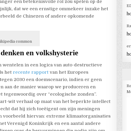
langer een betekenisvolle rol zou spelen op de
E
ijnlijk, dat we een ernstige ommekeer inzake het
h
orbeeld de Chinezen of andere opkomende
R
h
 Wikipedia common
er
denken en volkshysterie
h
h wentelen in een logica van auto-destructieve
ls het
recente rapport
van het Europees
 tegen 2030 een doemscenario, indien er geen
Re
n aan de manier waarop we produceren en
Me
et tegenwoordig over “ecologische zonden”.
rt-wit verhaal op maat van het beperkte intellect
recht dat hij zich toeëigent om zijn meningen
en voorbeeld hiervan: extreme klimaatorganisaties
n het Verenigd Koninkrijk en een aantal andere
slissen over de hervormingen die nodig zijn om