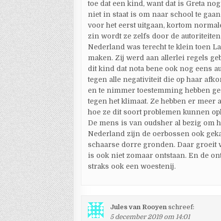
toe dat een kind, want dat is Greta no
niet in staat is om naar school te gaa
voor het eerst uitgaan, kortom normale
zin wordt ze zelfs door de autoriteit
Nederland was terecht te klein toen La
maken. Zij werd aan allerlei regels g
dit kind dat nota bene ook nog eens au
tegen alle negativiteit die op haar af
en te nimmer toestemming hebben geg
tegen het klimaat. Ze hebben er meer 
hoe ze dit soort problemen kunnen op
De mens is van oudsher al bezig om h
Nederland zijn de oerbossen ook gekap
schaarse dorre gronden. Daar groeit 
is ook niet zomaar ontstaan. En de ont
straks ook een woestenij.
Jules van Rooyen
schreef:
5 december 2019 om 14:01