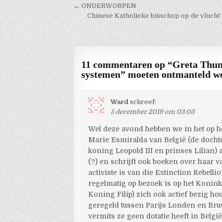
Berichtnavigatie
← ONDERWORPEN
Chinese Katholieke bisschop op de vlucht
11 commentaren op “
Greta Thunb
systemen” moeten ontmanteld w
Ward
schreef:
5 december 2019 om 03:03
Wel deze avond hebben we in het op h
Marie Esmiralda van België (de dochte
koning Leopold III en prinses Lilian) 
(?) en schrijft ook boeken over haar va
activiste is van die Extinction Rebell
regelmatig op bezoek is op het Koninkl
Koning Filip) zich ook actief bezig ho
geregeld tussen Parijs Londen en Bru
vermits ze geen dotatie heeft in Belgi