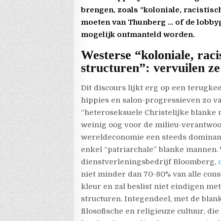
brengen, zoals “koloniale, racisti
moeten van Thunberg … of de lobbygr
mogelijk ontmanteld worden.
Westerse “koloniale, raci
structuren”: vervuilen ze
Dit discours lijkt erg op een terugk
hippies en salon-progressieven zo v
“heteroseksuele Christelijke blanke 
weinig oog voor de milieu-verantwoor
wereldeconomie een steeds dominante
enkel “patriarchale” blanke mannen.
dienstverleningsbedrijf Bloomberg,
niet minder dan 70-80% van alle cons
kleur en
zal beslist niet eindigen me
structuren. Integendeel, met de bla
filosofische en religieuze cultuur, d