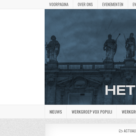
VOORPAGINA
OVER ONS
EVENEMENTEN
E
NIEUWS
WERKGROEP VOX POPULI
WERKGR
GEPLAA
ACTUALI
IN