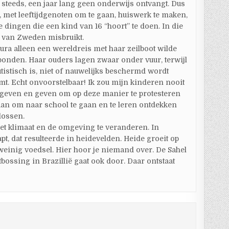
g steeds, een jaar lang geen onderwijs ontvangt. Dus
n, met leeftijdgenoten om te gaan, huiswerk te maken,
 dingen die een kind van 16 “hoort” te doen. In die
en van Zweden misbruikt.
ura alleen een wereldreis met haar zeilboot wilde
ebonden. Haar ouders lagen zwaar onder vuur, terwijl
tistisch is, niet of nauwelijks beschermd wordt
komt. Echt onvoorstelbaar! Ik zou mijn kinderen nooit
even en geven om op deze manier te protesteren
aan om naar school te gaan en te leren ontdekken
lossen.
et klimaat en de omgeving te veranderen. In
t, dat resulteerde in heidevelden. Heide groeit op
weinig voedsel. Hier hoor je niemand over. De Sahel
bossing in Brazillië gaat ook door. Daar ontstaat