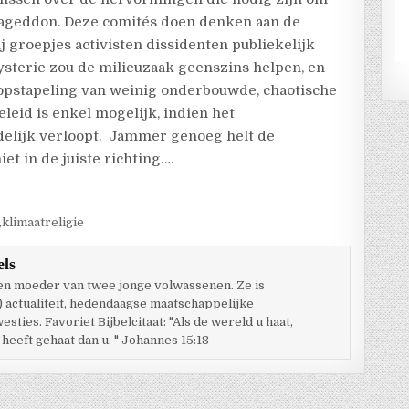
mageddon. Deze comités doen denken aan de
j groepjes activisten dissidenten publiekelijk
hysterie zou de milieuzaak geenszins helpen, en
opstapeling van weinig onderbouwde, chaotische
eleid is enkel mogelijk, indien het
elijk verloopt. Jammer genoeg helt de
t in de juiste richting….
,
klimaatreligie
els
 en moeder van twee jonge volwassenen. Ze is
) actualiteit, hedendaagse maatschappelijke
ties. Favoriet Bijbelcitaat: "Als de wereld u haat,
 heeft gehaat dan u. " Johannes 15:18