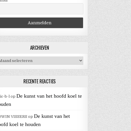
mail
ARCHIEVEN
chieven
RECENTE REACTIES
De kunst van het hoofd koel te
ic-b-l
op
ouden
De kunst van het
DWIN VISSERS
op
oofd koel te houden