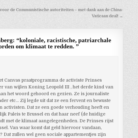
 voor de Communistische autoriteiten – met dank aan de China-
Vaticaan deal! →
erg: “koloniale, racistische, patriarchale
orden om klimaat te redden.
”
et Canvas praatprogramma de activiste Prinses
r van wijlen Koning Leopold III , het derde kind van
aan het woord gehoord en gezien. Ze is journaliste
der etc… Zij legde uit dat ze een fervent en bewuste
ion activisten. Dat ze een goede verhouding heeft en
ijk Paleis te Brussel en dat haar neef (de huidige
udt met de klimaat aangelegenheden. De Prinses rijst
ssel. Van waar komt dat geld hiervoor vandaan,
ë? Dat zullen wel geen sociale appartementjes zijn