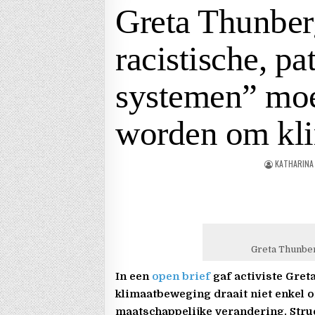
Greta Thunberg
racistische, pa
systemen” moe
worden om kli
KATHARINA
Greta Thunbe
In een
open brief
gaf activiste Gret
klimaatbeweging draait niet enkel
maatschappelijke verandering. Stru