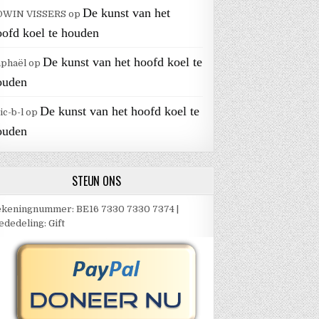
De kunst van het
DWIN VISSERS
op
oofd koel te houden
De kunst van het hoofd koel te
aphaël
op
ouden
De kunst van het hoofd koel te
ic-b-l
op
ouden
STEUN ONS
keningnummer: BE16 7330 7330 7374 |
dedeling: Gift