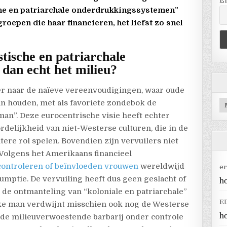
E
sche en patriarchale onderdrukkingssystemen”
oepen die haar financieren, het liefst zo snel
stische en patriarchale
 dan echt het milieu?
eer naar de naïeve vereenvoudigingen, waar oude
Ar
an houden, met als favoriete zondebok de
man”. Deze eurocentrische visie heeft echter
delijkheid van niet-Westerse culturen, die in de
re rol spelen. Bovendien zijn vervuilers niet
 Volgens het Amerikaans financieel
controleren of beïnvloeden vrouwen
wereldwijd
er
umptie. De vervuiling heeft dus geen geslacht of
h
t de ontmanteling van “koloniale en patriarchale”
E
nke man verdwijnt misschien ook nog de Westerse
h
ie de milieuverwoestende barbarij onder controle