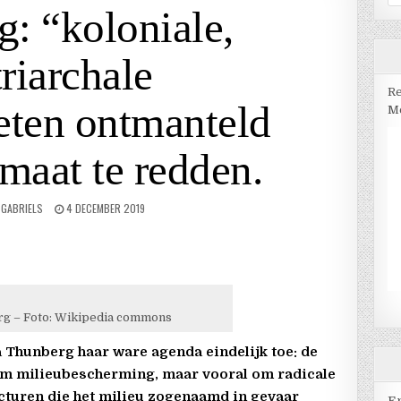
na
: “koloniale,
triarchale
Re
ten ontmanteld
Me
maat te redden.
 GABRIELS
4 DECEMBER 2019
rg – Foto: Wikipedia commons
a Thunberg haar ware agenda eindelijk toe: de
 om milieubescherming, maar vooral om radicale
cturen die het milieu zogenaamd in gevaar