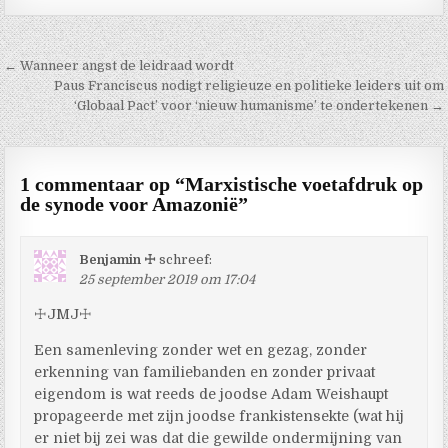
Berichtnavigatie
← Wanneer angst de leidraad wordt
Paus Franciscus nodigt religieuze en politieke leiders uit om
‘Globaal Pact’ voor ‘nieuw humanisme’ te ondertekenen →
1 commentaar op “
Marxistische voetafdruk op
de synode voor Amazonië
”
Benjamin ☩
schreef:
25 september 2019 om 17:04
☩JMJ☩
Een samenleving zonder wet en gezag, zonder
erkenning van familiebanden en zonder privaat
eigendom is wat reeds de joodse Adam Weishaupt
propageerde met zijn joodse frankistensekte (wat hij
er niet bij zei was dat die gewilde ondermijning van