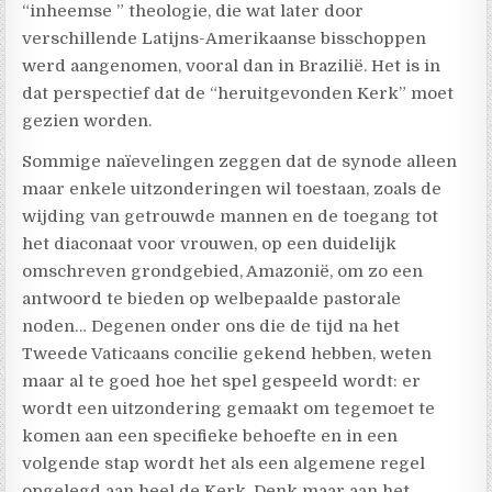
“inheemse ” theologie, die wat later door
verschillende Latijns-Amerikaanse bisschoppen
werd aangenomen, vooral dan in Brazilië. Het is in
dat perspectief dat de “heruitgevonden Kerk” moet
gezien worden.
Sommige naïevelingen zeggen dat de synode alleen
maar enkele uitzonderingen wil toestaan, zoals de
wijding van getrouwde mannen en de toegang tot
het diaconaat voor vrouwen, op een duidelijk
omschreven grondgebied, Amazonië, om zo een
antwoord te bieden op welbepaalde pastorale
noden… Degenen onder ons die de tijd na het
Tweede Vaticaans concilie gekend hebben, weten
maar al te goed hoe het spel gespeeld wordt: er
wordt een uitzondering gemaakt om tegemoet te
komen aan een specifieke behoefte en in een
volgende stap wordt het als een algemene regel
opgelegd aan heel de Kerk. Denk maar aan het