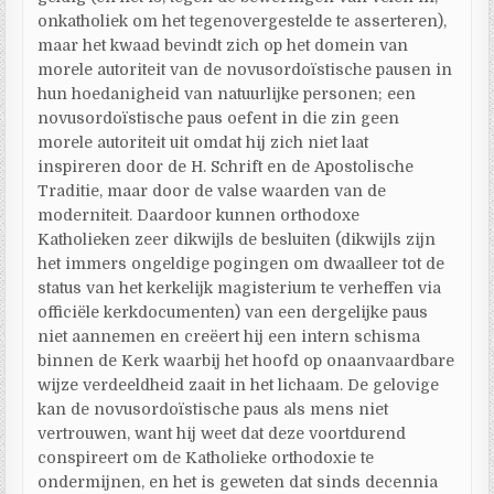
onkatholiek om het tegenovergestelde te asserteren),
maar het kwaad bevindt zich op het domein van
morele autoriteit van de novusordoïstische pausen in
hun hoedanigheid van natuurlijke personen; een
novusordoïstische paus oefent in die zin geen
morele autoriteit uit omdat hij zich niet laat
inspireren door de H. Schrift en de Apostolische
Traditie, maar door de valse waarden van de
moderniteit. Daardoor kunnen orthodoxe
Katholieken zeer dikwijls de besluiten (dikwijls zijn
het immers ongeldige pogingen om dwaalleer tot de
status van het kerkelijk magisterium te verheffen via
officiële kerkdocumenten) van een dergelijke paus
niet aannemen en creëert hij een intern schisma
binnen de Kerk waarbij het hoofd op onaanvaardbare
wijze verdeeldheid zaait in het lichaam. De gelovige
kan de novusordoïstische paus als mens niet
vertrouwen, want hij weet dat deze voortdurend
conspireert om de Katholieke orthodoxie te
ondermijnen, en het is geweten dat sinds decennia