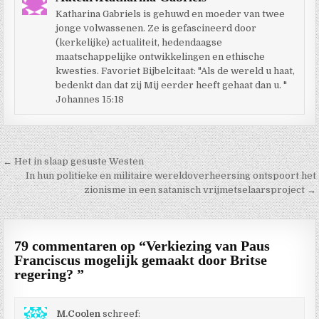
Katharina Gabriels is gehuwd en moeder van twee
jonge volwassenen. Ze is gefascineerd door
(kerkelijke) actualiteit, hedendaagse
maatschappelijke ontwikkelingen en ethische
kwesties. Favoriet Bijbelcitaat: "Als de wereld u haat,
bedenkt dan dat zij Mij eerder heeft gehaat dan u. "
Johannes 15:18
Berichtnavigatie
← Het in slaap gesuste Westen
In hun politieke en militaire wereldoverheersing ontspoort het
zionisme in een satanisch vrijmetselaarsproject →
79 commentaren op “
Verkiezing van Paus
Franciscus mogelijk gemaakt door Britse
regering?
”
M.Coolen
schreef: