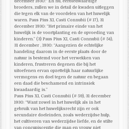
december 1930:“ En nu, eerbiedwaardige
broeders, zullen we in detail de kwaden uitleggen
die tegen elk van de voordelen van het huwelijk
waren. Paus Pius XI, Casti Connubii (# 17), 31
december 1930: “Het primaire einde van het
huwelijk is de voortplanting en de opvoeding van
kinderen.” (3) Paus Pius XI, Casti Connubii (# 54),
31 december , 1930: “Aangezien de echtelijke
handeling daarom in de eerste plaats door de
natuur is bestemd voor het verwekken van
kinderen, frustreren degenen die bij het
uitoefenen ervan opzettelijk haar natuurlijke
vermogens en doel tegen de natuur en begaan
een daad die beschamend en intrinsiek
kwaadaardig is.”
Paus Pius XI, Casti Connubii (# 59), 31 december
1930: “Want zowel in het huwelijk als in het
gebruik van het huwelijksrecht zijn er ook
secundaire doeleinden, zoals wederzijdse hulp,
het cultiveren van wederzijdse liefde, en de stilte
van concupiscentie die man en vrouw niet