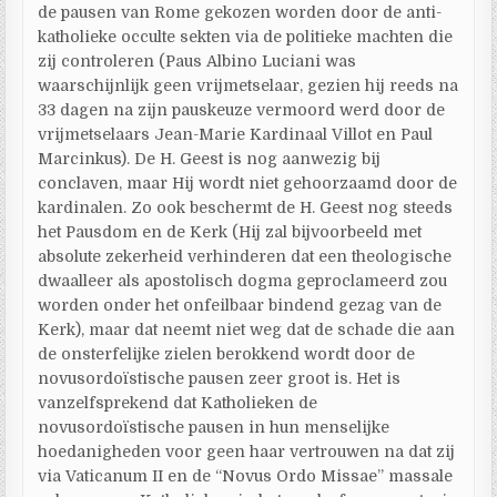
de pausen van Rome gekozen worden door de anti-
katholieke occulte sekten via de politieke machten die
zij controleren (Paus Albino Luciani was
waarschijnlijk geen vrijmetselaar, gezien hij reeds na
33 dagen na zijn pauskeuze vermoord werd door de
vrijmetselaars Jean-Marie Kardinaal Villot en Paul
Marcinkus). De H. Geest is nog aanwezig bij
conclaven, maar Hij wordt niet gehoorzaamd door de
kardinalen. Zo ook beschermt de H. Geest nog steeds
het Pausdom en de Kerk (Hij zal bijvoorbeeld met
absolute zekerheid verhinderen dat een theologische
dwaalleer als apostolisch dogma geproclameerd zou
worden onder het onfeilbaar bindend gezag van de
Kerk), maar dat neemt niet weg dat de schade die aan
de onsterfelijke zielen berokkend wordt door de
novusordoïstische pausen zeer groot is. Het is
vanzelfsprekend dat Katholieken de
novusordoïstische pausen in hun menselijke
hoedanigheden voor geen haar vertrouwen na dat zij
via Vaticanum II en de “Novus Ordo Missae” massale