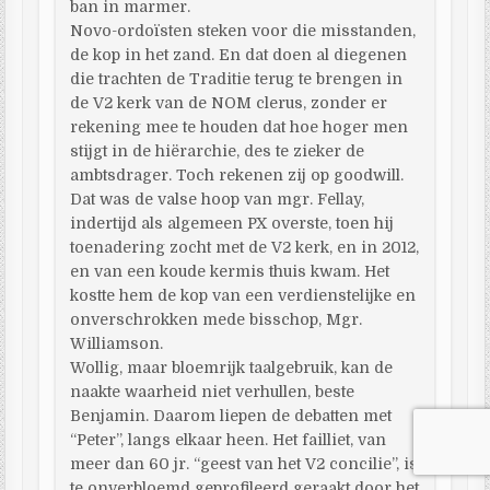
ban in marmer.
Novo-ordoïsten steken voor die misstanden,
de kop in het zand. En dat doen al diegenen
die trachten de Traditie terug te brengen in
de V2 kerk van de NOM clerus, zonder er
rekening mee te houden dat hoe hoger men
stijgt in de hiërarchie, des te zieker de
ambtsdrager. Toch rekenen zij op goodwill.
Dat was de valse hoop van mgr. Fellay,
indertijd als algemeen PX overste, toen hij
toenadering zocht met de V2 kerk, en in 2012,
en van een koude kermis thuis kwam. Het
kostte hem de kop van een verdienstelijke en
onverschrokken mede bisschop, Mgr.
Williamson.
Wollig, maar bloemrijk taalgebruik, kan de
naakte waarheid niet verhullen, beste
Benjamin. Daarom liepen de debatten met
“Peter”, langs elkaar heen. Het failliet, van
meer dan 60 jr. “geest van het V2 concilie”, is
te onverbloemd geprofileerd geraakt door het