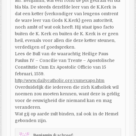
Mr. Benjamin, wat een rond de pot gedraai en bla
bla bla. De steeds dezelfde leer van de K.Kerk is
dat een ketter (verkondiger van leugens omtrent
de ware leer van Gods K.Kerk) geen autoriteit,
noch ambt of wat ook heeft. Hij staat ipso facto
buiten de K. Kerk en buiten de K. Kerk is er geen
heil, evenals voor allen die deze ketter steunen,
verdedigen of goedspreken.
Lees de Bull van de waarachtig Heilige Paus
Paulus IV – Concilie van Trente – Apostolische
Constitutie Cum Ex Apostolic Officio van 15
februari, 1559.
http://www.dailycatholic.org/cumexapo.htm
Overduidelijk die iedereen die zich Katholiek wil
noemen zou moeten kennen, want deze is geldig
voor de eeuwigheid die niemand kan en mag
veranderen.
Wat gij op aarde zult binden, zal ook in de Hemel
gebonden zijn.
Benjamin ☩
schreef: