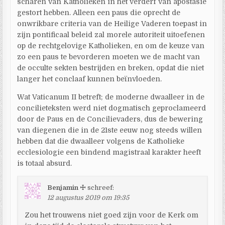
scharen van Katholieken in het verderf van apostasie
gestort hebben. Alleen een paus die oprecht de
onwrikbare criteria van de Heilige Vaderen toepast in
zijn pontificaal beleid zal morele autoriteit uitoefenen
op de rechtgelovige Katholieken, en om de keuze van
zo een paus te bevorderen moeten we de macht van
de occulte sekten bestrijden en breken, opdat die niet
langer het conclaaf kunnen beïnvloeden.
Wat Vaticanum II betreft; de moderne dwaalleer in de
concilieteksten werd niet dogmatisch geproclameerd
door de Paus en de Concilievaders, dus de bewering
van diegenen die in de 21ste eeuw nog steeds willen
hebben dat die dwaalleer volgens de Katholieke
ecclesiologie een bindend magistraal karakter heeft
is totaal absurd.
Benjamin ☩
schreef:
12 augustus 2019 om 19:35
Zou het trouwens niet goed zijn voor de Kerk om