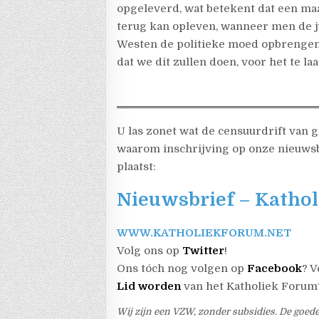
opgeleverd, wat betekent dat een maa
terug kan opleven, wanneer men de jui
Westen de politieke moed opbrengen
dat we dit zullen doen, voor het te laat
U las zonet wat de censuurdrift van g
waarom inschrijving op onze nieuwsbr
plaatst:
Nieuwsbrief – Katho
WWW.KATHOLIEKFORUM.NET
Volg ons op
Twitter
!
Ons tóch nog volgen op
Facebook
? 
Lid worden
van het Katholiek Foru
Wij zijn een VZW, zonder subsidies. De goed