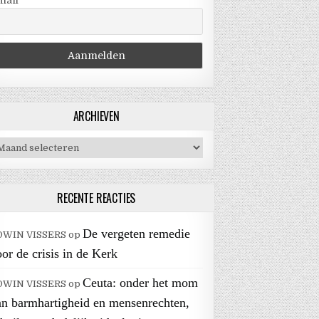
mail
ARCHIEVEN
chieven
RECENTE REACTIES
De vergeten remedie
DWIN VISSERS
op
or de crisis in de Kerk
Ceuta: onder het mom
DWIN VISSERS
op
an barmhartigheid en mensenrechten,