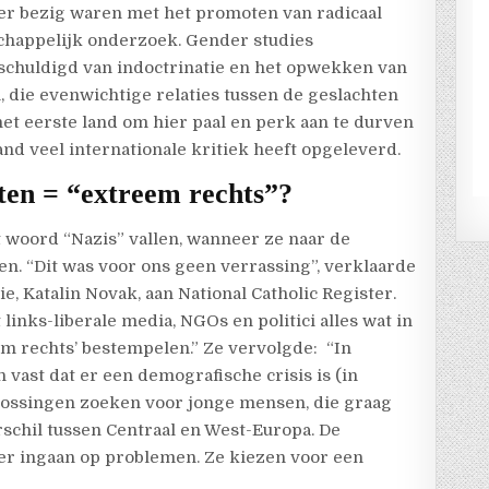
aker bezig waren met het promoten van radicaal
chappelijk onderzoek. Gender studies
huldigd van indoctrinatie en het opwekken van
, die evenwichtige relaties tussen de geslachten
et eerste land om hier paal en perk aan te durven
 land veel internationale kritiek heeft opgeleverd.
ten = “extreem rechts”?
het woord “Nazis” vallen, wanneer ze naar de
n. “Dit was voor ons geen verrassing”, verklaarde
, Katalin Novak, aan National Catholic Register.
inks-liberale media, NGOs en politici alles wat in
eem rechts’ bestempelen.” Ze vervolgde:
“In
n vast dat er een demografische crisis is (in
plossingen zoeken voor jonge mensen, die graag
rschil tussen Centraal en West-Europa. De
eper ingaan op problemen. Ze kiezen voor een