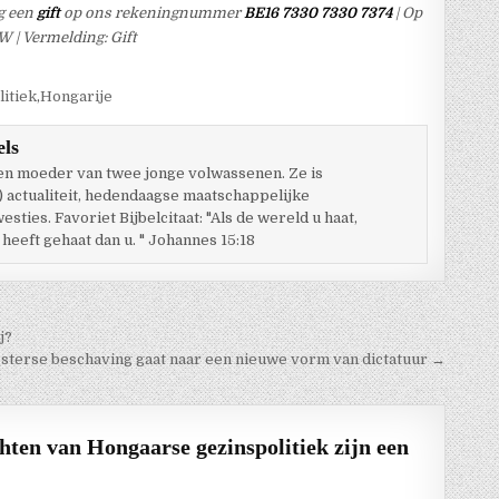
g een
gift
op ons rekeningnummer
BE16 7330 7330 7374
| Op
| Vermelding: Gift
litiek
,
Hongarije
els
 en moeder van twee jonge volwassenen. Ze is
) actualiteit, hedendaagse maatschappelijke
ties. Favoriet Bijbelcitaat: "Als de wereld u haat,
 heeft gehaat dan u. " Johannes 15:18
j?
sterse beschaving gaat naar een nieuwe vorm van dictatuur →
hten van Hongaarse gezinspolitiek zijn een