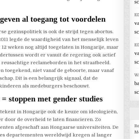
sc
E
even al toegang tot voordelen
v
sc
e gezinspolitiek is ook de strijd tegen abortus.
011 legde de waardigheid van het menselijk leven
E
ot 12 weken nog altijd toegelaten in Hongarije, maar
v
ertussen wordt er vanuit de regering ook actief
sc
 reusachtige reclameborden in het straatbeeld.
n toegekend, niet vanaf de geboorte, maar vanaf
W
hap. Dit is een belangrijk signaal, dat de
b
kinderen als medeburgers beschouwt.
sc
= stoppen met gender studies
ekent in Hongarije ook de keuze om ideologieën,
r door de overheid te laten financieren. Zo
Re
enten afgeschaft aan Hongaarse universiteiten. De
Me
ies departementen wereldwijd kregen al langer