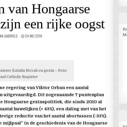
na
en van Hongaarse
zijn een rijke oogst
Re
Me
NA GABRIELS
24 MEI 2019
ister Katalin Novak en gezin – Foto:
nal Catholic Register
rse regering van Viktor Orban een aantal
en uitgevaardigd. Dit zogenaamde 7 puntenplan
e Hongaarse gezinspolitiek, die sinds 2010 al
 aantal huwelijken (+ 43%), een daling met van het
tevige reductie van het aantal abortussen (-33%).
e mijlpaal” in de geschiedenis van de Hongaarse