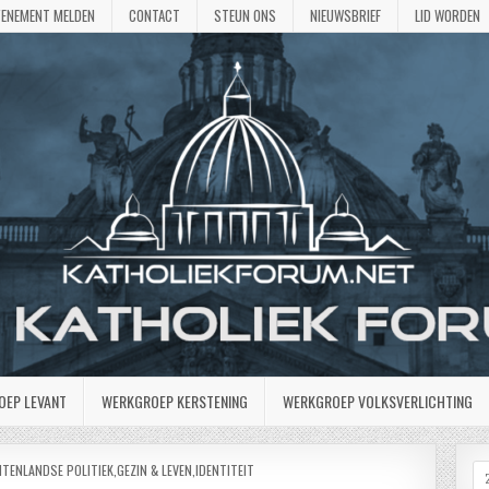
VENEMENT MELDEN
CONTACT
STEUN ONS
NIEUWSBRIEF
LID WORDEN
OEP LEVANT
WERKGROEP KERSTENING
WERKGROEP VOLKSVERLICHTING
ITENLANDSE POLITIEK
,
GEZIN & LEVEN
,
IDENTITEIT
Z