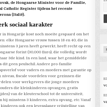
E
Novak, de Hongaarse Minister voor de Familie,
l Catholic Register tijdens het recente
rona (Italië).
erk sociaal karakter
r in Hongarije kost noch moeite gespaard om het
n: elke Hongaarse vrouw tussen 18 en 40, die in
minstens 3 jaren heeft gewerkt, heeft recht op een
Ar
ongaarse forint (30,000 Euro), die volledig wordt
haar 3de kind. In een land, waar het gemiddelde
is dit geen peulschil. Andere pro-familie
hapsverlof voor vaders en moeders met garantie op
k niveau, fiscale voordelen voor gezinnen die
E
voordelen voor werkgevers die jonge moeders
vo
ouders die kleinkinderen opvangen, gratis
jden) van de kleuterschool tot de universiteit,
E
 bij minstens 3 kinderen, extra opvang, etc. Vanaf
v
kinderen ook een levenslange vrijstelling van