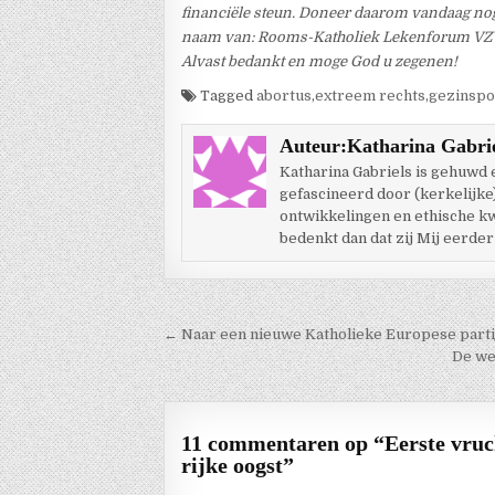
financiële steun. Doneer daarom vandaag no
naam van: Rooms-Katholiek Lekenforum VZW 
Alvast bedankt en moge God u zegenen!
Tagged
abortus
,
extreem rechts
,
gezinspo
Auteur:
Katharina Gabri
Katharina Gabriels is gehuwd
gefascineerd door (kerkelijke
ontwikkelingen en ethische kwes
bedenkt dan dat zij Mij eerder
Berichtnavigatie
← Naar een nieuwe Katholieke Europese parti
De we
11 commentaren op “
Eerste vruc
rijke oogst
”