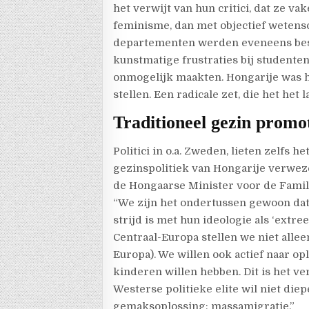
het verwijt van hun critici, dat ze v
feminisme, dan met objectief wetens
departementen werden eveneens besc
kunstmatige frustraties bij studenten
onmogelijk maakten. Hongarije was h
stellen. Een radicale zet, die het het
Traditioneel gezin promo
Politici in o.a. Zweden, lieten zelfs 
gezinspolitiek van Hongarije verweze
de Hongaarse Minister voor de Familie
“We zijn het ondertussen gewoon dat l
strijd is met hun ideologie als ‘extr
Centraal-Europa stellen we niet allee
Europa). We willen ook actief naar o
kinderen willen hebben. Dit is het ve
Westerse politieke elite wil niet di
gemaksoplossing: massamigratie.”