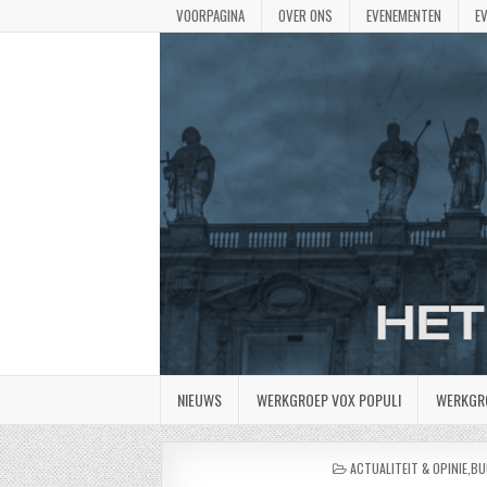
VOORPAGINA
OVER ONS
EVENEMENTEN
E
NIEUWS
WERKGROEP VOX POPULI
WERKGR
GEPLAATST
ACTUALITEIT & OPINIE
,
BU
IN