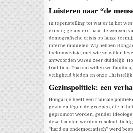
Luisteren naar “de mens
In tegenstelling tot wat er in het We
ernstig geluisterd naar de wensen v
demografische crisis op lange termi
interne middelen. Wij hebben Honga
toekomstvisie, met wie ze willen le
antwoorden waren zeer duidelijk: Ho
tradities…Daarom willen we families
veiligheid bieden en onze Christelij
Gezinspolitiek: een verha
Hongarije heeft een radicale politie
gezin en tégen de groepen, die in he
gepromoot worden: gender ideologen, 
deze laatsten werden resoluut dichtg
“hard en ondemocratisch” werd best