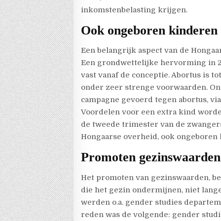
inkomstenbelasting krijgen.
Ook ongeboren kinderen g
Een belangrijk aspect van de Hongaars
Een grondwettelijke hervorming in 2
vast vanaf de conceptie. Abortus is t
onder zeer strenge voorwaarden. Ond
campagne gevoerd tegen abortus, via
Voordelen voor een extra kind worde
de tweede trimester van de zwangersc
Hongaarse overheid, ook ongeboren 
Promoten gezinswaarden 
Het promoten van gezinswaarden, bet
die het gezin ondermijnen, niet lange
werden o.a. gender studies departem
reden was de volgende: gender stud