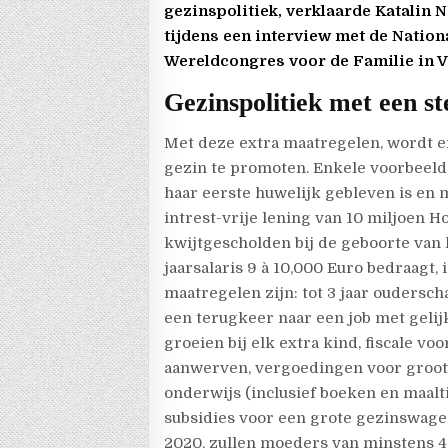
gezinspolitiek, verklaarde Katalin 
tijdens een interview met de Nationa
Wereldcongres voor de Familie in Ve
Gezinspolitiek met een st
Met deze extra maatregelen, wordt e
gezin te promoten. Enkele voorbeelde
haar eerste huwelijk gebleven is en 
intrest-vrije lening van 10 miljoen H
kwijtgescholden bij de geboorte van 
jaarsalaris 9 à 10,000 Euro bedraagt, 
maatregelen zijn: tot 3 jaar oudersc
een terugkeer naar een job met gelij
groeien bij elk extra kind, fiscale 
aanwerven, vergoedingen voor groot
onderwijs (inclusief boeken en maalti
subsidies voor een grote gezinswagen
2020, zullen moeders van minstens 4 