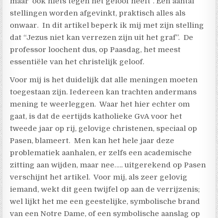
maar”ook niets tegen het geloof heeft”. Een aantal
stellingen worden afgevinkt, praktisch alles als
onwaar. In dit artikel beperk ik mij met zijn stelling
dat “Jezus niet kan verrezen zijn uit het graf”. De
professor loochent dus, op Paasdag, het meest
essentiële van het christelijk geloof.
Voor mij is het duidelijk dat alle meningen moeten
toegestaan zijn. Iedereen kan trachten andermans
mening te weerleggen. Waar het hier echter om
gaat, is dat de eertijds katholieke GvA voor het
tweede jaar op rij, gelovige christenen, speciaal op
Pasen, blameert. Men kan het hele jaar deze
problematiek aanhalen, er zelfs een academische
zitting aan wijden, maar nee….. uitgerekend op Pasen
verschijnt het artikel. Voor mij, als zeer gelovig
iemand, wekt dit geen twijfel op aan de verrijzenis;
wel lijkt het me een geestelijke, symbolische brand
van een Notre Dame, of een symbolische aanslag op