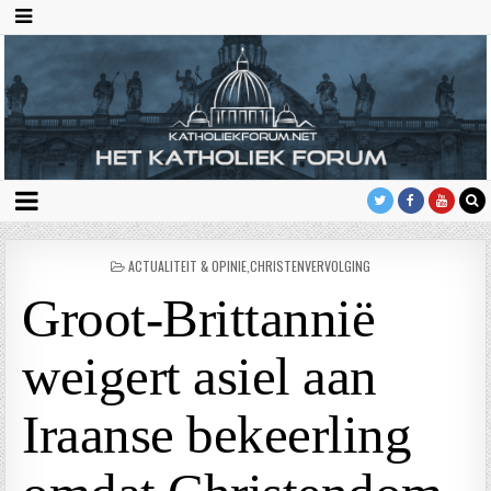
GEPLAATST
ACTUALITEIT & OPINIE
,
CHRISTENVERVOLGING
IN
Groot-Brittannië
weigert asiel aan
Iraanse bekeerling