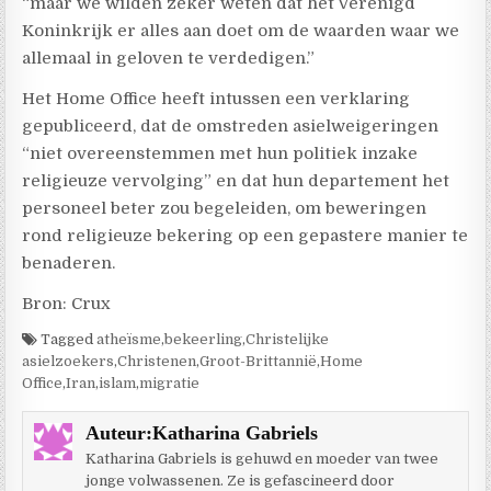
“maar we wilden zeker weten dat het Verenigd
Koninkrijk er alles aan doet om de waarden waar we
allemaal in geloven te verdedigen.”
Het Home Office heeft intussen een verklaring
gepubliceerd, dat de omstreden asielweigeringen
“niet overeenstemmen met hun politiek inzake
religieuze vervolging” en dat hun departement het
personeel beter zou begeleiden, om beweringen
rond religieuze bekering op een gepastere manier te
benaderen.
Bron: Crux
Tagged
atheïsme
,
bekeerling
,
Christelijke
asielzoekers
,
Christenen
,
Groot-Brittannië
,
Home
Office
,
Iran
,
islam
,
migratie
Auteur:
Katharina Gabriels
Katharina Gabriels is gehuwd en moeder van twee
jonge volwassenen. Ze is gefascineerd door