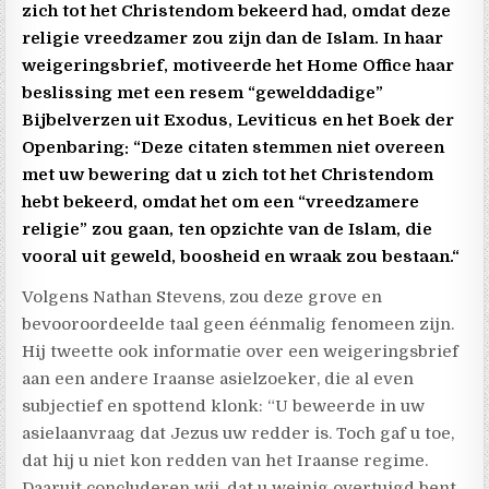
zich tot het Christendom bekeerd had, omdat deze
religie vreedzamer zou zijn dan de Islam. In haar
weigeringsbrief, motiveerde het Home Office haar
beslissing met een resem “gewelddadige”
Bijbelverzen uit Exodus, Leviticus en het Boek der
Openbaring: “Deze citaten stemmen niet overeen
met uw bewering dat u zich tot het Christendom
hebt bekeerd, omdat het om een “vreedzamere
religie” zou gaan, ten opzichte van de Islam, die
vooral uit geweld, boosheid en wraak zou bestaan.“
Volgens Nathan Stevens, zou deze grove en
bevooroordeelde taal geen éénmalig fenomeen zijn.
Hij tweette ook informatie over een weigeringsbrief
aan een andere Iraanse asielzoeker, die al even
subjectief en spottend klonk: “U beweerde in uw
asielaanvraag dat Jezus uw redder is. Toch gaf u toe,
dat hij u niet kon redden van het Iraanse regime.
Daaruit concluderen wij, dat u weinig overtuigd bent