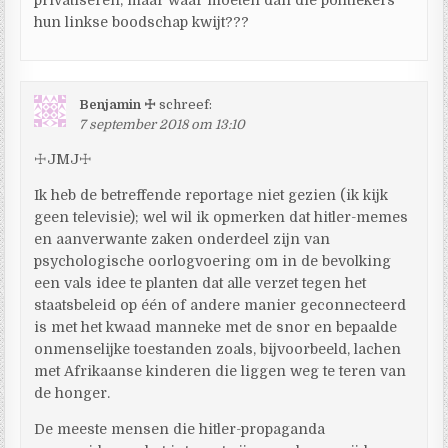
privatiseren, maar waar moeten dan die politiekers
hun linkse boodschap kwijt???
Benjamin ☩
schreef:
7 september 2018 om 13:10
☩JMJ☩
Ik heb de betreffende reportage niet gezien (ik kijk
geen televisie); wel wil ik opmerken dat hitler-memes
en aanverwante zaken onderdeel zijn van
psychologische oorlogvoering om in de bevolking
een vals idee te planten dat alle verzet tegen het
staatsbeleid op één of andere manier geconnecteerd
is met het kwaad manneke met de snor en bepaalde
onmenselijke toestanden zoals, bijvoorbeeld, lachen
met Afrikaanse kinderen die liggen weg te teren van
de honger.
De meeste mensen die hitler-propaganda