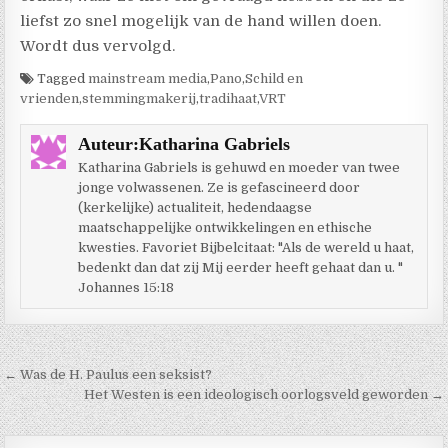
liefst zo snel mogelijk van de hand willen doen.
Wordt dus vervolgd.
Tagged
mainstream media
,
Pano
,
Schild en
vrienden
,
stemmingmakerij
,
tradihaat
,
VRT
Auteur:
Katharina Gabriels
Katharina Gabriels is gehuwd en moeder van twee
jonge volwassenen. Ze is gefascineerd door
(kerkelijke) actualiteit, hedendaagse
maatschappelijke ontwikkelingen en ethische
kwesties. Favoriet Bijbelcitaat: "Als de wereld u haat,
bedenkt dan dat zij Mij eerder heeft gehaat dan u. "
Johannes 15:18
Berichtnavigatie
← Was de H. Paulus een seksist?
Het Westen is een ideologisch oorlogsveld geworden →