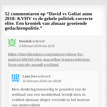
52 commentaren op “
David vs Goliat anno
2018: KVHV vs de gehele politiek-correcte
elite. Een kroniek van almaar groeiende
gedachtenpolitie.
”
Hendrik
schreef:
5 februari 2018 om 12:15
https://churchleaders.com/pastors/videos-for-
pastors/296543-john-macarthur-transgenderism-
form-suicide-assault-god.html
Laus Deo
schreef:
12 februari 2018 om 09:26
Men denkt tegenwoordig te genieten van de
weldaad van een modderbad, terwijl men in
realiteit alsmaar dieper verzinkt in het moeras
van immoraliteit.