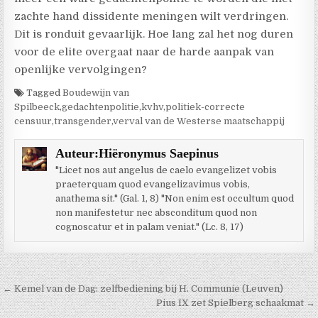
zachte hand dissidente meningen wilt verdringen.
Dit is ronduit gevaarlijk. Hoe lang zal het nog duren
voor de elite overgaat naar de harde aanpak van
openlijke vervolgingen?
Tagged
Boudewijn van
Spilbeeck
,
gedachtenpolitie
,
kvhv
,
politiek-correcte
censuur
,
transgender
,
verval van de Westerse maatschappij
Auteur:
Hiëronymus Saepinus
"Licet nos aut angelus de caelo evangelizet vobis
praeterquam quod evangelizavimus vobis,
anathema sit." (Gal. 1, 8) "Non enim est occultum quod
non manifestetur nec absconditum quod non
cognoscatur et in palam veniat." (Lc. 8, 17)
Berichtnavigatie
← Kemel van de Dag: zelfbediening bij H. Communie (Leuven)
Pius IX zet Spielberg schaakmat →