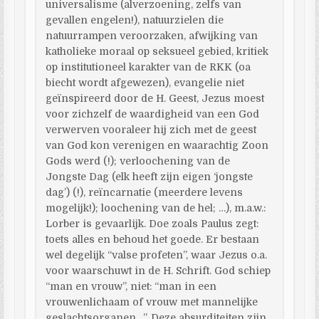
universalisme (alverzoening, zelfs van
gevallen engelen!), natuurzielen die
natuurrampen veroorzaken, afwijking van
katholieke moraal op seksueel gebied, kritiek
op institutioneel karakter van de RKK (oa
biecht wordt afgewezen), evangelie niet
geïnspireerd door de H. Geest, Jezus moest
voor zichzelf de waardigheid van een God
verwerven vooraleer hij zich met de geest
van God kon verenigen en waarachtig Zoon
Gods werd (!); verloochening van de
Jongste Dag (elk heeft zijn eigen ‘jongste
dag’) (!), reïncarnatie (meerdere levens
mogelijk!); loochening van de hel; …), m.a.w.:
Lorber is gevaarlijk. Doe zoals Paulus zegt:
toets alles en behoud het goede. Er bestaan
wel degelijk “valse profeten”, waar Jezus o.a.
voor waarschuwt in de H. Schrift. God schiep
“man en vrouw”, niet: “man in een
vrouwenlichaam of vrouw met mannelijke
geslachtsorganen…”. Deze absurditeiten zijn