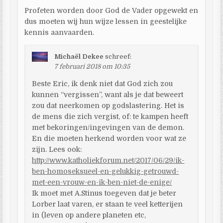
Profeten worden door God de Vader opgewekt en
dus moeten wij hun wijze lessen in geestelijke
kennis aanvaarden.
Michaël Dekee
schreef:
7 februari 2018 om 10:35
Beste Eric, ik denk niet dat God zich zou
kunnen “vergissen”, want als je dat beweert
zou dat neerkomen op godslastering. Het is
de mens die zich vergist, of: te kampen heeft
met bekoringen/ingevingen van de demon.
En die moeten herkend worden voor wat ze
zijn. Lees ook:
http://www.katholiekforum.net/2017/06/29/ik-
ben-homoseksueel-en-gelukkig-getrouwd-
met-een-vrouw-en-ik-ben-niet-de-enige/
Ik moet met A.Stinus toegeven dat je beter
Lorber laat varen, er staan te veel ketterijen
in (leven op andere planeten etc,