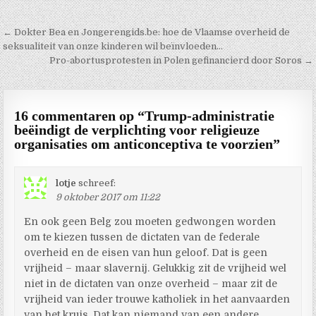
Berichtnavigatie
← Dokter Bea en Jongerengids.be: hoe de Vlaamse overheid de
seksualiteit van onze kinderen wil beïnvloeden…
Pro-abortusprotesten in Polen gefinancierd door Soros →
16 commentaren op “
Trump-administratie
beëindigt de verplichting voor religieuze
organisaties om anticonceptiva te voorzien
”
lotje
schreef:
9 oktober 2017 om 11:22
En ook geen Belg zou moeten gedwongen worden
om te kiezen tussen de dictaten van de federale
overheid en de eisen van hun geloof. Dat is geen
vrijheid – maar slavernij. Gelukkig zit de vrijheid wel
niet in de dictaten van onze overheid – maar zit de
vrijheid van ieder trouwe katholiek in het aanvaarden
van het kruis. Dat kan niemand van een andere