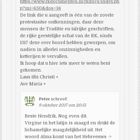
https://www.rkdocumenten.nl/rkdocs/index.ph
p?mi=650&dos=34
De link die u aangeeft is één van de zovele
protestantse ontkenningen, daar deze
mensen de Traditie en talrijke geschriften,
de rijke geestelijke schat van de RK, sinds
1517 deze over boord hebben geworpen, om
nadien in allerlei onzinnigheden en
ketterijen te vervallen.
Ik hoop dat u hier iets meer te weten bent
gekomen.
Laus tibi Christi +
Ave Maria +
Peter
schreef:
9 oktober 2017 om 20:51
Beste Hendrik, Nog even dit.
Virgine in het latijn is maagd en drukt de
lichamelijke maagdelijkheid uit. Het
woord Alma komt van het Hebreeuws ->