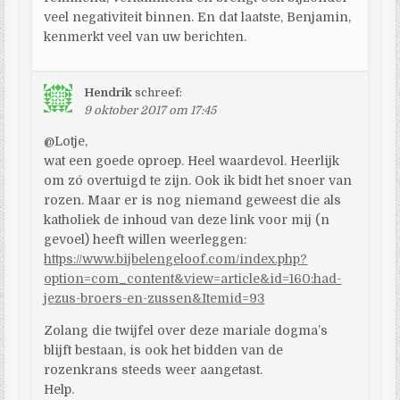
veel negativiteit binnen. En dat laatste, Benjamin,
kenmerkt veel van uw berichten.
Hendrik
schreef:
9 oktober 2017 om 17:45
@Lotje,
wat een goede oproep. Heel waardevol. Heerlijk
om zó overtuigd te zijn. Ook ik bidt het snoer van
rozen. Maar er is nog niemand geweest die als
katholiek de inhoud van deze link voor mij (n
gevoel) heeft willen weerleggen:
https://www.bijbelengeloof.com/index.php?
option=com_content&view=article&id=160:had-
jezus-broers-en-zussen&Itemid=93
Zolang die twijfel over deze mariale dogma’s
blijft bestaan, is ook het bidden van de
rozenkrans steeds weer aangetast.
Help.