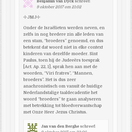
Benjamin Van Dyck
schreef:
9 oktober 2017 om 21:02
☩JMJ☩
Onder de Israëlieten werden neven, en
zelfs in nog bredere zin alle leden van
een stam, “broeders” genoemd, en dus
betekent dat woord niet in elke context
kinderen van dezelfde moeder. Sint
Paulus, toen hij de Judeeërs toesprak
[Act. Ap. 22, 1], sprak hen aan met de
woorden, “Viri fratres”, “Mannen,
broeders”. Het is dus zeer
anachronistisch om vanuit de huidige
Nederlandstalige taaldecadentie het
woord “broeders” te gaan analyseren
met betrekking tot bloedverwantschap
met Onze Heer Jezus Christus.
Jan van den Berghe
schreef: