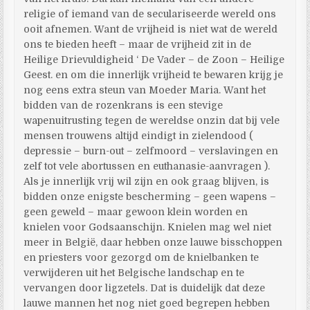
religie of iemand van de seculariseerde wereld ons
ooit afnemen. Want de vrijheid is niet wat de wereld
ons te bieden heeft – maar de vrijheid zit in de
Heilige Drievuldigheid ‘ De Vader – de Zoon – Heilige
Geest. en om die innerlijk vrijheid te bewaren krijg je
nog eens extra steun van Moeder Maria. Want het
bidden van de rozenkrans is een stevige
wapenuitrusting tegen de wereldse onzin dat bij vele
mensen trouwens altijd eindigt in zielendood (
depressie – burn-out – zelfmoord – verslavingen en
zelf tot vele abortussen en euthanasie-aanvragen ).
Als je innerlijk vrij wil zijn en ook graag blijven, is
bidden onze enigste bescherming – geen wapens –
geen geweld – maar gewoon klein worden en
knielen voor Godsaanschijn. Knielen mag wel niet
meer in België, daar hebben onze lauwe bisschoppen
en priesters voor gezorgd om de knielbanken te
verwijderen uit het Belgische landschap en te
vervangen door ligzetels. Dat is duidelijk dat deze
lauwe mannen het nog niet goed begrepen hebben