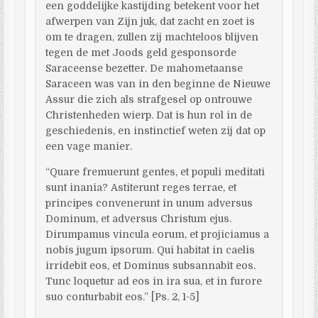
een goddelijke kastijding betekent voor het
afwerpen van Zijn juk, dat zacht en zoet is
om te dragen, zullen zij machteloos blijven
tegen de met Joods geld gesponsorde
Saraceense bezetter. De mahometaanse
Saraceen was van in den beginne de Nieuwe
Assur die zich als strafgesel op ontrouwe
Christenheden wierp. Dat is hun rol in de
geschiedenis, en instinctief weten zij dat op
een vage manier.
“Quare fremuerunt gentes, et populi meditati
sunt inania? Astiterunt reges terrae, et
principes convenerunt in unum adversus
Dominum, et adversus Christum ejus.
Dirumpamus vincula eorum, et projiciamus a
nobis jugum ipsorum. Qui habitat in caelis
irridebit eos, et Dominus subsannabit eos.
Tunc loquetur ad eos in ira sua, et in furore
suo conturbabit eos.” [Ps. 2, 1-5]