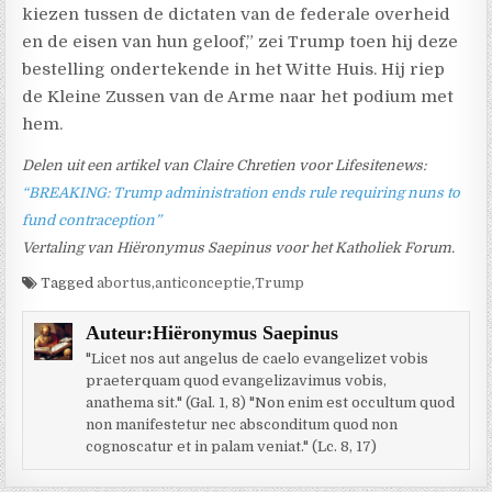
kiezen tussen de dictaten van de federale overheid
en de eisen van hun geloof,” zei Trump toen hij deze
bestelling ondertekende in het Witte Huis. Hij riep
de Kleine Zussen van de Arme naar het podium met
hem.
Delen uit een artikel van Claire Chretien voor Lifesitenews:
“BREAKING: Trump administration ends rule requiring nuns to
fund contraception”
Vertaling van Hiëronymus Saepinus voor het Katholiek Forum.
Tagged
abortus
,
anticonceptie
,
Trump
Auteur:
Hiëronymus Saepinus
"Licet nos aut angelus de caelo evangelizet vobis
praeterquam quod evangelizavimus vobis,
anathema sit." (Gal. 1, 8) "Non enim est occultum quod
non manifestetur nec absconditum quod non
cognoscatur et in palam veniat." (Lc. 8, 17)