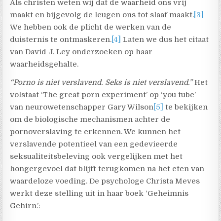
Als christen weten wij dat de waarheid ons vrij
maakt en bijgevolg de leugen ons tot slaaf maakt.
[3]
We hebben ook de plicht de werken van de
duisternis te ontmaskeren.
[4]
Laten we dus het citaat
van David J. Ley onderzoeken op haar
waarheidsgehalte.
“Porno is niet verslavend. Seks is niet verslavend.”
Het
volstaat ‘The great porn experiment’ op ‘you tube’
van neurowetenschapper Gary Wilson
[5]
te bekijken
om de biologische mechanismen achter de
pornoverslaving te erkennen. We kunnen het
verslavende potentieel van een gedevieerde
seksualiteitsbeleving ook vergelijken met het
hongergevoel dat blijft terugkomen na het eten van
waardeloze voeding. De psychologe Christa Meves
werkt deze stelling uit in haar boek ‘Geheimnis
Gehirn.’: