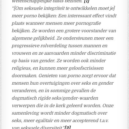
wetenschappelijke basis bezitten.”
[1]
“[Om seksuele integriteit te ontwikkelen moet je]
meer porno bekijken: Een interessant effect vindt
plaats wanneer mensen meer pornografie
bekijken. Ze worden een grotere voorstander van
algemene gelijkheid. Ze ondersteunen meer een
progressieve rolverdeling tussen mannen en
vrouwen en ze aanvaarden minder discriminatie
op basis van gender. Ze worden ook minder
religieus, en kunnen meer geloofscrisissen
doormaken. Genieten van porno zorgt ervoor dat
mensen hun overtuigingen over seks en gender
veranderen, en in sommige gevallen de
dogmatisch rigide seks/gender-waarden
verwerpen die in de kerk geleerd worden. Onze
samenleving wordt minder dogmatisch over
seks, meer egalitair en meer accepterend t.a.v.
van seksuele diversiteit.”
[2]