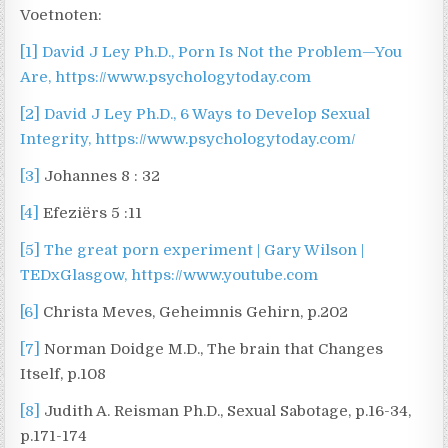
Voetnoten:
[1]
David J Ley Ph.D., Porn Is Not the Problem—You
Are, https://www.psychologytoday.com
[2]
David J Ley Ph.D., 6 Ways to Develop Sexual
Integrity, https://www.psychologytoday.com/
[3]
Johannes 8 : 32
[4]
Efeziërs 5 :11
[5]
The great porn experiment | Gary Wilson |
TEDxGlasgow, https://www.youtube.com
[6]
Christa Meves, Geheimnis Gehirn, p.202
[7]
Norman Doidge M.D., The brain that Changes
Itself, p.108
[8]
Judith A. Reisman Ph.D., Sexual Sabotage, p.16-34,
p.171-174