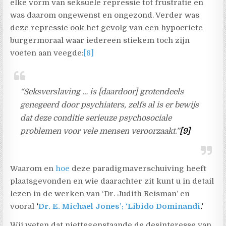
elke vorm van seksuele repressie tot frustratie en
was daarom ongewenst en ongezond. Verder was
deze repressie ook het gevolg van een hypocriete
burgermoraal waar iedereen stiekem toch zijn
voeten aan veegde:
[8]
“Seksverslaving … is [daardoor] grotendeels
genegeerd door psychiaters, zelfs al is er bewijs
dat deze conditie serieuze psychosociale
problemen voor vele mensen veroorzaakt.”
[9]
Waarom en
hoe
deze paradigmaverschuiving heeft
plaatsgevonden en wie daarachter zit kunt u in detail
lezen in de werken van ‘Dr. Judith Reisman’ en
vooral
‘
Dr. E. Michael Jones’: ‘Libido Dominandi
.’
Wij weten dat niettegenstaande de desinteresse van