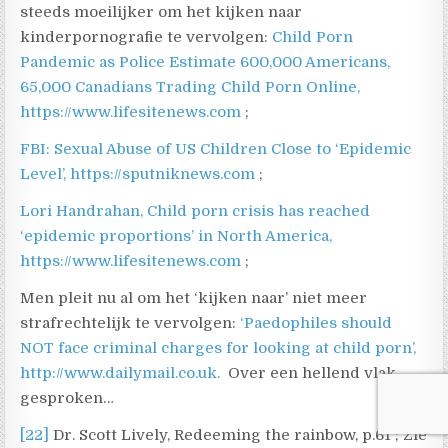
steeds moeilijker om het kijken naar
kinderpornografie te vervolgen:
Child Porn
Pandemic as Police Estimate 600,000 Americans,
65,000 Canadians Trading Child Porn Online,
https://www.lifesitenews.com
;
FBI: Sexual Abuse of US Children Close to ‘Epidemic
Level’, https://sputniknews.com
;
Lori Handrahan, Child porn crisis has reached
‘epidemic proportions’ in North America,
https://www.lifesitenews.com
;
Men pleit nu al om het ‘kijken naar’ niet meer
strafrechtelijk te vervolgen:
‘Paedophiles should
NOT face criminal charges for looking at child porn’,
http://www.dailymail.co.uk.
Over een hellend vlak
gesproken…
[22]
Dr. Scott Lively, Redeeming the rainbow, p.61 ; Zie