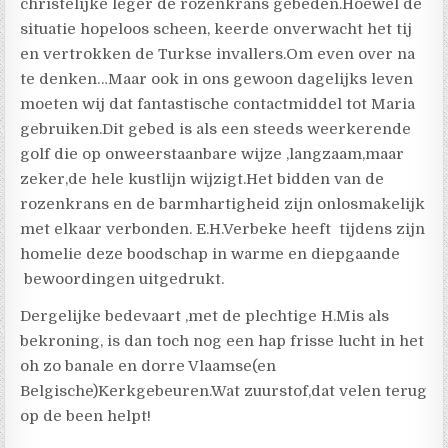
christelijke leger de rozenkrans gebeden.Hoewel de
situatie hopeloos scheen, keerde onverwacht het tij
en vertrokken de Turkse invallers.Om even over na
te denken…Maar ook in ons gewoon dagelijks leven
moeten wij dat fantastische contactmiddel tot Maria
gebruiken.Dit gebed is als een steeds weerkerende
golf die op onweerstaanbare wijze ,langzaam,maar
zeker,de hele kustlijn wijzigt.Het bidden van de
rozenkrans en de barmhartigheid zijn onlosmakelijk
met elkaar verbonden. E.H.Verbeke heeft tijdens zijn
homelie deze boodschap in warme en diepgaande
bewoordingen uitgedrukt.
Dergelijke bedevaart ,met de plechtige H.Mis als
bekroning, is dan toch nog een hap frisse lucht in het
oh zo banale en dorre Vlaamse(en
Belgische)Kerkgebeuren.Wat zuurstof,dat velen terug
op de been helpt!