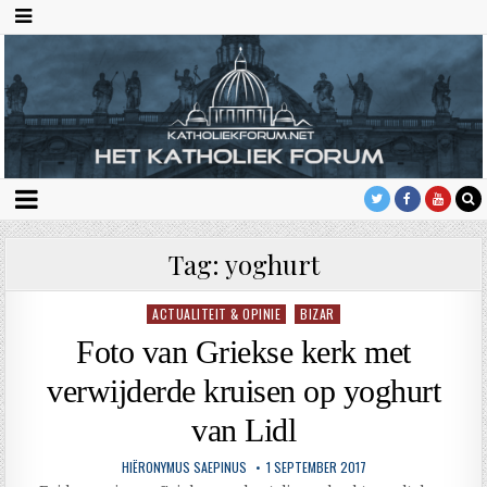
Tag:
yoghurt
ACTUALITEIT & OPINIE
BIZAR
Geplaatst
in
Foto van Griekse kerk met
verwijderde kruisen op yoghurt
van Lidl
HIËRONYMUS SAEPINUS
1 SEPTEMBER 2017