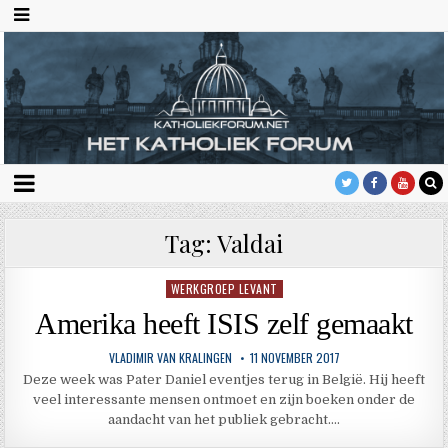
Tag:
Valdai
WERKGROEP LEVANT
Geplaatst
in
Amerika heeft ISIS zelf gemaakt
VLADIMIR VAN KRALINGEN
11 NOVEMBER 2017
Deze week was Pater Daniel eventjes terug in België. Hij heeft
veel interessante mensen ontmoet en zijn boeken onder de
aandacht van het publiek gebracht….