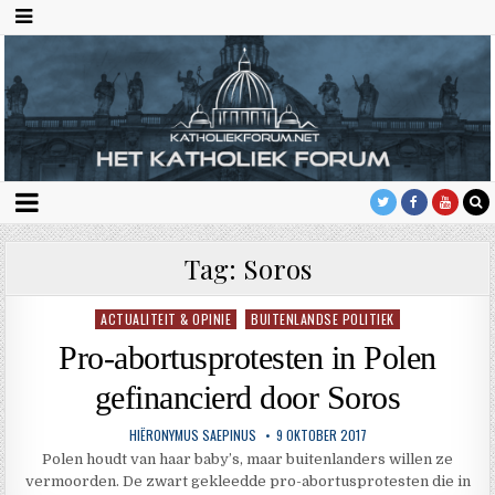
Tag:
Soros
ACTUALITEIT & OPINIE
BUITENLANDSE POLITIEK
Geplaatst
in
Pro-abortusprotesten in Polen
gefinancierd door Soros
HIËRONYMUS SAEPINUS
9 OKTOBER 2017
Polen houdt van haar baby’s, maar buitenlanders willen ze
vermoorden. De zwart gekleedde pro-abortusprotesten die in