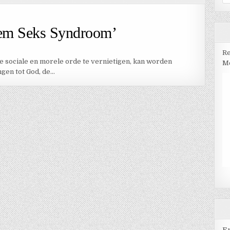
na
iem Seks Syndroom’
Re
ge sociale en morele orde te vernietigen, kan worden
Me
ngen tot God, de…