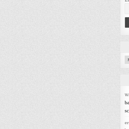
E
Ar
W
b
sc
er