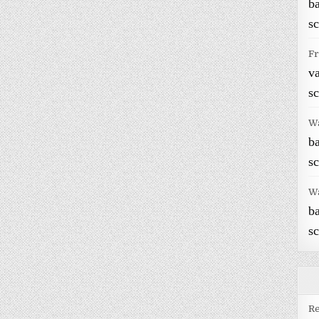
b
sc
Fr
v
sc
W
b
sc
W
b
sc
Re