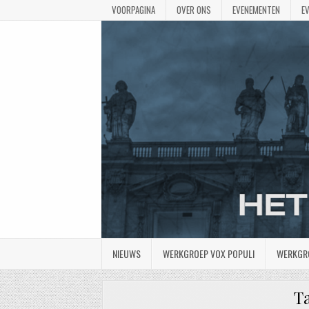
VOORPAGINA
OVER ONS
EVENEMENTEN
E
NIEUWS
WERKGROEP VOX POPULI
WERKGR
T