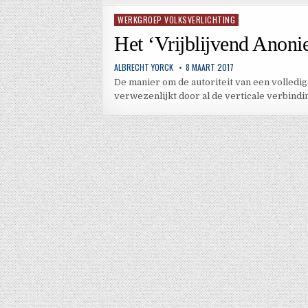
WERKGROEP VOLKSVERLICHTING
Geplaatst
in
Het ‘Vrijblijvend Anon
ALBRECHT YORCK
8 MAART 2017
De manier om de autoriteit van een volledi
verwezenlijkt door al de verticale verbindi