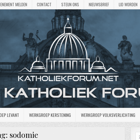
VENEMENT MELDEN
CONTACT
STEUN ONS
NIEUWSBRIEF
LID WORDEN
OEP LEVANT
WERKGROEP KERSTENING
WERKGROEP VOLKSVERLICHTING
ag:
sodomie
Z