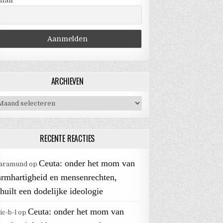
mail
ARCHIEVEN
chieven
RECENTE REACTIES
Ceuta: onder het mom van
aramund
op
armhartigheid en mensenrechten,
huilt een dodelijke ideologie
Ceuta: onder het mom van
ic-b-l
op