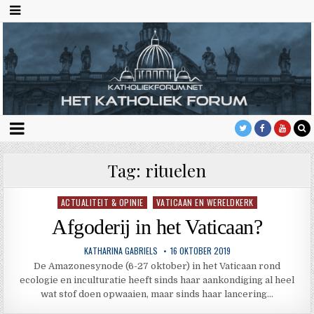
Tag:
rituelen
ACTUALITEIT & OPINIE
VATICAAN EN WERELDKERK
Geplaatst
in
Afgoderij in het Vaticaan?
KATHARINA GABRIELS
16 OKTOBER 2019
De Amazonesynode (6-27 oktober) in het Vaticaan rond
ecologie en inculturatie heeft sinds haar aankondiging al heel
wat stof doen opwaaien, maar sinds haar lancering…