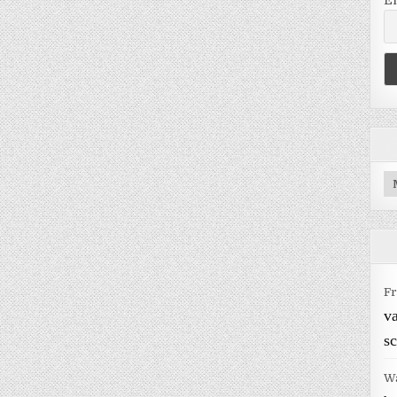
E
Ar
Fr
v
sc
W