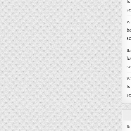
b
sc
W
b
sc
fk
b
sc
W
b
sc
Re