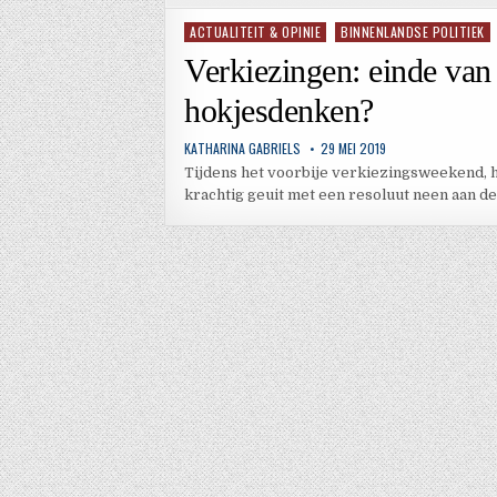
ACTUALITEIT & OPINIE
BINNENLANDSE POLITIEK
Geplaatst
in
Verkiezingen: einde van t
hokjesdenken?
KATHARINA GABRIELS
29 MEI 2019
Tijdens het voorbije verkiezingsweekend, 
krachtig geuit met een resoluut neen aan de