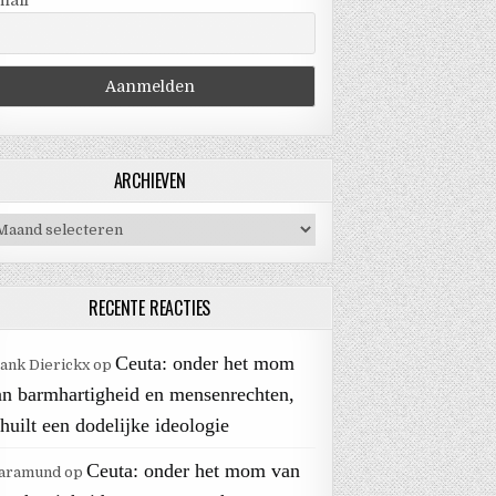
mail
ARCHIEVEN
chieven
RECENTE REACTIES
Ceuta: onder het mom
ank Dierickx
op
an barmhartigheid en mensenrechten,
huilt een dodelijke ideologie
Ceuta: onder het mom van
aramund
op