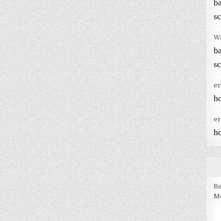
b
sc
W
b
sc
er
h
er
h
Re
Me