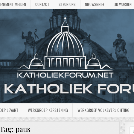
VENEMENT MELDEN
CONTACT
STEUN ONS
NIEUWSBRIEF
LID WORDEN
OEP LEVANT
WERKGROEP KERSTENING
WERKGROEP VOLKSVERLICHTING
Tag:
paus
Z