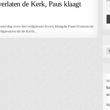
E
 verlaten de Kerk, Paus klaagt
zaterdag over het religieuze leven, klaagde Paus Franciscus
eligieuzen uit de Kerk….
Ar
W
b
sc
fk