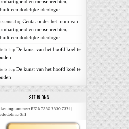
armhartigheid en mensenrechten,
huilt een dodelijke ideologie
Ceuta: onder het mom van
aramund
op
armhartigheid en mensenrechten,
huilt een dodelijke ideologie
De kunst van het hoofd koel te
ic-b-l
op
ouden
De kunst van het hoofd koel te
ic-b-l
op
ouden
STEUN ONS
keningnummer: BE16 7330 7330 7374 |
dedeling: Gift