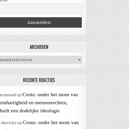
mail
ARCHIEVEN
chieven
RECENTE REACTIES
Ceuta: onder het mom van
aramund
op
armhartigheid en mensenrechten,
huilt een dodelijke ideologie
Ceuta: onder het mom van
j.dierickx
op