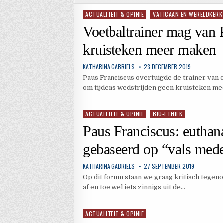
ACTUALITEIT & OPINIE
VATICAAN EN WERELDKERK
Geplaatst
in
Voetbaltrainer mag van 
kruisteken meer maken
KATHARINA GABRIELS
23 DECEMBER 2019
Paus Franciscus overtuigde de trainer van d
om tijdens wedstrijden geen kruisteken me
ACTUALITEIT & OPINIE
BIO-ETHIEK
Geplaatst
in
Paus Franciscus: euthana
gebaseerd op “vals mede
KATHARINA GABRIELS
27 SEPTEMBER 2019
Op dit forum staan we graag kritisch tegen
af en toe wel iets zinnigs uit de…
ACTUALITEIT & OPINIE
Geplaatst