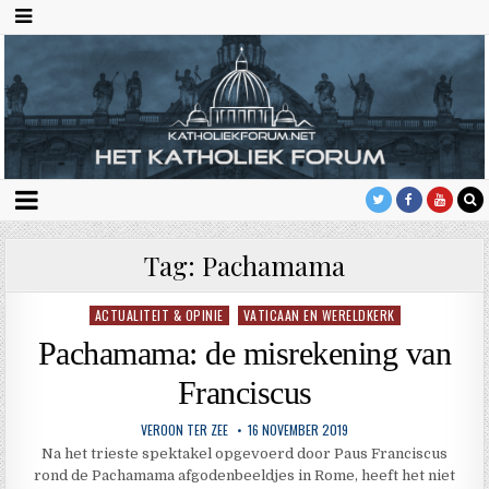
Tag:
Pachamama
ACTUALITEIT & OPINIE
VATICAAN EN WERELDKERK
Geplaatst
in
Pachamama: de misrekening van
Franciscus
VEROON TER ZEE
16 NOVEMBER 2019
Na het trieste spektakel opgevoerd door Paus Franciscus
rond de Pachamama afgodenbeeldjes in Rome, heeft het niet