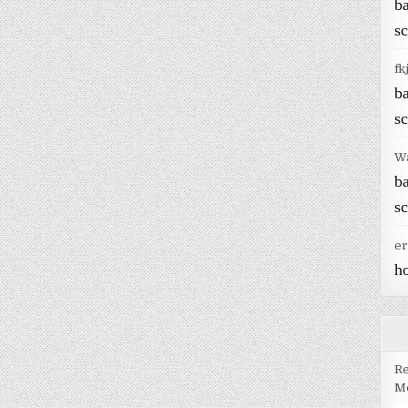
b
sc
fk
b
sc
W
b
sc
er
h
Re
Me