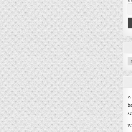
E
Ar
W
b
sc
W