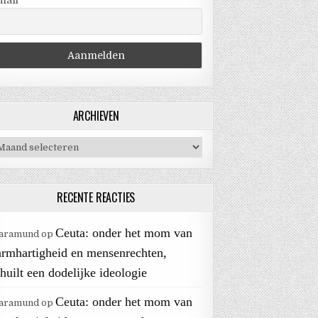
mail
ARCHIEVEN
chieven
RECENTE REACTIES
Ceuta: onder het mom van
aramund
op
armhartigheid en mensenrechten,
huilt een dodelijke ideologie
Ceuta: onder het mom van
aramund
op