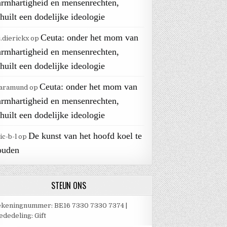
armhartigheid en mensenrechten,
huilt een dodelijke ideologie
Ceuta: onder het mom van
j.dierickx
op
armhartigheid en mensenrechten,
huilt een dodelijke ideologie
Ceuta: onder het mom van
aramund
op
armhartigheid en mensenrechten,
huilt een dodelijke ideologie
De kunst van het hoofd koel te
ic-b-l
op
ouden
STEUN ONS
keningnummer: BE16 7330 7330 7374 |
dedeling: Gift