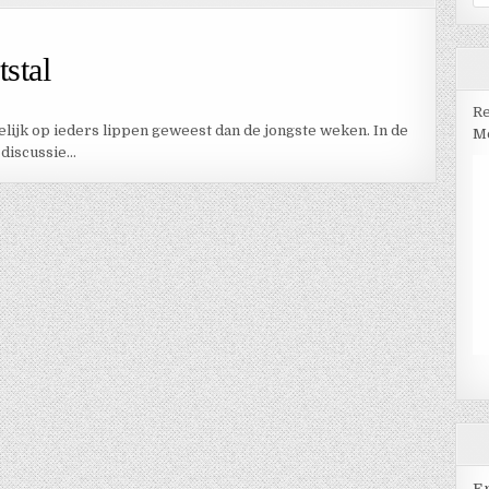
na
tstal
Re
elijk op ieders lippen geweest dan de jongste weken. In de
Me
 discussie…