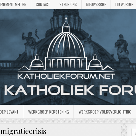
VENEMENT MELDEN
CONTACT
STEUN ONS
NIEUWSBRIEF
LID WORDEN
OEP LEVANT
WERKGROEP KERSTENING
WERKGROEP VOLKSVERLICHTING
:
migratiecrisis
Z